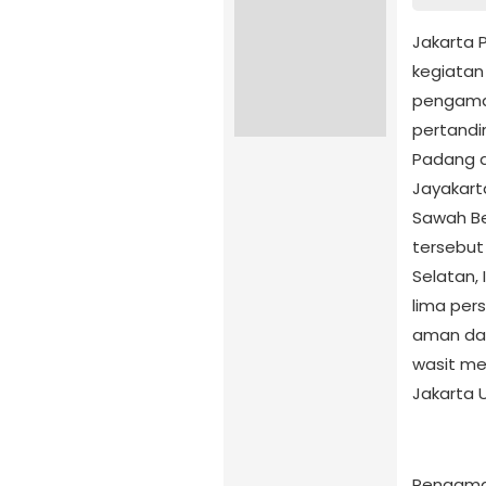
Jakarta 
kegiatan
pengaman
pertandi
Padang d
Jayakart
Sawah Be
tersebut
Selatan,
lima per
aman dan
wasit men
Jakarta 
Pengaman