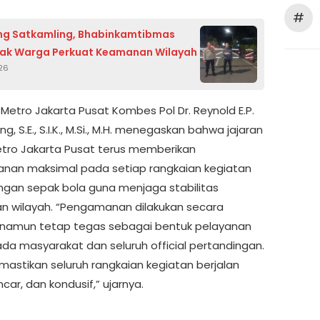
#
g Satkamling, Bhabinkamtibmas
Ajak Warga Perkuat Keamanan Wilayah
026
 Metro Jakarta Pusat Kombes Pol Dr. Reynold E.P.
g, S.E., S.I.K., M.Si., M.H. menegaskan bahwa jajaran
etro Jakarta Pusat terus memberikan
an maksimal pada setiap rangkaian kegiatan
ngan sepak bola guna menjaga stabilitas
 wilayah. “Pengamanan dilakukan secara
namun tetap tegas sebagai bentuk pelayanan
ada masyarakat dan seluruh official pertandingan.
astikan seluruh rangkaian kegiatan berjalan
car, dan kondusif,” ujarnya.