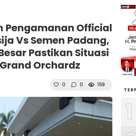
 Pengamanan Official
sija Vs Semen Padang,
esar Pastikan Situasi
 Grand Orchardz
0
0
159
TER
1