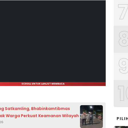
1
SCROLL UNTUK LANJUT MEMBACA
g Satkamling, Bhabinkamtibmas
Ajak Warga Perkuat Keamanan Wilayah
PIL
026