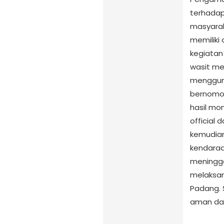
terhadap
masyarak
memiliki
kegiatan
wasit me
mengguna
bernomor 
hasil mon
official 
kemudian
kendaraa
meningga
melaksan
Padang. 
aman dan