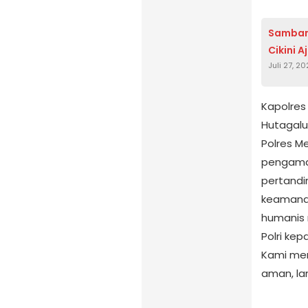
Samban
Cikini 
Juli 27, 2
Kapolres
Hutagalun
Polres M
pengaman
pertandi
keamanan
humanis 
Polri kep
Kami mem
aman, lan