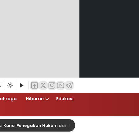
6
lahraga
Hiburan
Edukasi
nci Penegakan Hukum dan Perlindungan Masyarakat, Bea Cukai 