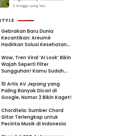
Pelayanan Humanis dan
2 minggu yang lalu
Sesuai SOP
STYLE
Gebrakan Baru Dunia
Kecantikan: Areumè
Hadirkan Solusi Kesehatan
Kulit Berbasis Riset Korea
Wow, Tren Viral ‘AI Look’ Bikin
Wajah Seperti Filter
Sungguhan! Kamu Sudah
Coba?
10 Artis AV Jepang yang
Paling Banyak Dicari di
Google, Nomor 3 Bikin Kaget!
Chordtela: Sumber Chord
Gitar Terlengkap untuk
Pecinta Musik di Indonesia