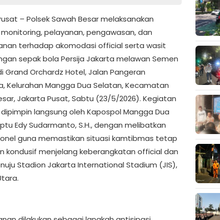
Pusat – Polsek Sawah Besar melaksanakan
 monitoring, pelayanan, pengawasan, dan
an terhadap akomodasi official serta wasit
ngan sepak bola Persija Jakarta melawan Semen
i Grand Orchardz Hotel, Jalan Pangeran
a, Kelurahan Mangga Dua Selatan, Kecamatan
sar, Jakarta Pusat, Sabtu (23/5/2026). Kegiatan
 dipimpin langsung oleh Kapospol Mangga Dua
 Iptu Edy Sudarmanto, S.H., dengan melibatkan
sonel guna memastikan situasi kamtibmas tetap
 kondusif menjelang keberangkatan official dan
uju Stadion Jakarta International Stadium (JIS),
Utara.
an dilakukan sebagai langkah antisipasi