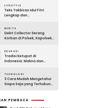
7
Praktis
LIFESTYLE
Teks Takbiran Idul Fitri
Lengkap dan
Terjemahannya
8
BERITA
Debt Collector Serang
Korban di Polsek, Kapolsek
Bukit Raya Diberhentikan
9
EDUKASI
Tradisi Ketupat di
Indonesia: Makna dan
Sejarahnya
0
TEKNOLOGI
3 Cara Mudah Mengetahui
Siapa Saja yang Terhubung
ke Jaringan WiFi Anda
IHAN PEMBACA