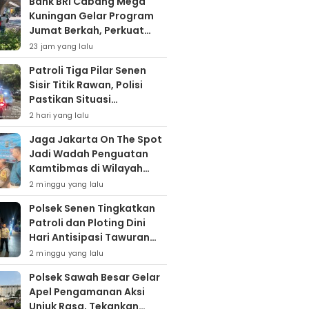
Bank BRI Cabang Mega
Kuningan Gelar Program
Jumat Berkah, Perkuat
Komitmen untuk Saling
23 jam yang lalu
Berbagai
Patroli Tiga Pilar Senen
Sisir Titik Rawan, Polisi
Pastikan Situasi
Kamtibmas Kondusif
2 hari yang lalu
Jaga Jakarta On The Spot
Jadi Wadah Penguatan
Kamtibmas di Wilayah
Kampung Bali
2 minggu yang lalu
Polsek Senen Tingkatkan
Patroli dan Ploting Dini
Hari Antisipasi Tawuran
serta Gangguan
2 minggu yang lalu
Kamtibmas
Polsek Sawah Besar Gelar
Apel Pengamanan Aksi
Unjuk Rasa, Tekankan