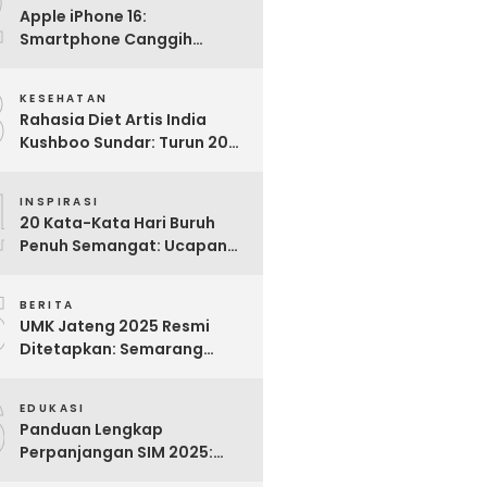
2
Apple iPhone 16:
Smartphone Canggih
dengan Performa Super di
3
2024
KESEHATAN
Rahasia Diet Artis India
Kushboo Sundar: Turun 20
Kg dan Tampil Awet Muda di
4
Usia 50-an
INSPIRASI
20 Kata-Kata Hari Buruh
Penuh Semangat: Ucapan
Bijak untuk Menghargai
5
Para Pekerja
BERITA
UMK Jateng 2025 Resmi
Ditetapkan: Semarang
Tertinggi, Banjarnegara
6
Terendah
EDUKASI
Panduan Lengkap
Perpanjangan SIM 2025:
Syarat, Biaya, dan Cara