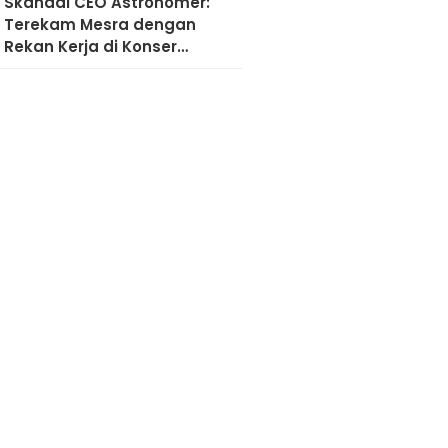
Skandal CEO Astronomer:
Terekam Mesra dengan
Rekan Kerja di Konser
Coldplay