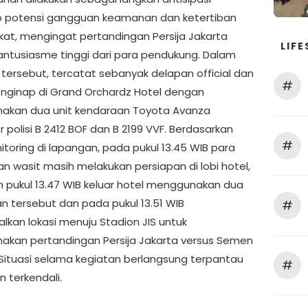
 potensi gangguan keamanan dan ketertiban
at, mengingat pertandingan Persija Jakarta
LIFE
 antusiasme tinggi dari para pendukung. Dalam
 tersebut, tercatat sebanyak delapan official dan
#
nginap di Grand Orchardz Hotel dengan
kan dua unit kendaraan Toyota Avanza
polisi B 2412 BOF dan B 2199 VVF. Berdasarkan
#
itoring di lapangan, pada pukul 13.45 WIB para
dan wasit masih melakukan persiapan di lobi hotel,
 pukul 13.47 WIB keluar hotel menggunakan dua
n tersebut dan pada pukul 13.51 WIB
#
lkan lokasi menuju Stadion JIS untuk
akan pertandingan Persija Jakarta versus Semen
Situasi selama kegiatan berlangsung terpantau
#
 terkendali.