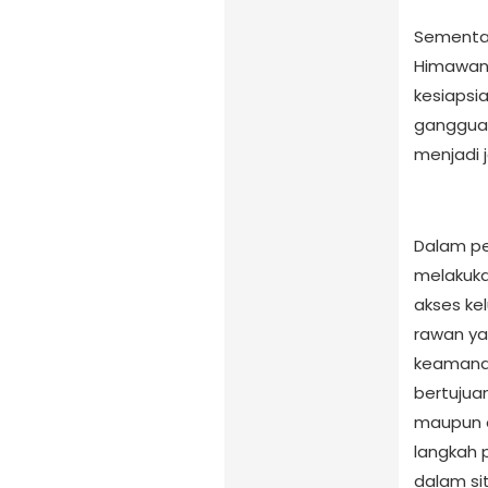
Sementar
Himawan,
kesiapsi
gangguan
menjadi j
Dalam pe
melakuka
akses kel
rawan y
keamanan.
bertuju
maupun o
langkah 
dalam sit