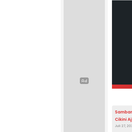
Samban
Cikini 
Juli 27, 2