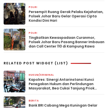
POLRI
2 minggu yang lalu
Persempit Ruang Gerak Pelaku Kejahatan,
Polsek Johar Baru Gelar Operasi Cipta
Kondisi Dini Hari
POLRI
3 minggu yang lalu
Tingkatkan Kewaspadaan Curanmor,
Polsek Johar Baru Pasang Banner Imbauan
dan Call Center 110 di Kampung Rawa
RELATED POST WIDGET (LIST)
HUKUM/KRIMINAL
11 jam yang lalu
Kapolres: Sinergi Antarinstansi Kunci
Penegakan Hukum dan Perlindungan
Masyarakat, Bea Cukai Tanjung Priok
Gagalkan Penyelundupan Harley-
Davidson Bekas.
BERITA
1 hari yang lalu
Bank BRI Cabang Mega Kuningan Gelar