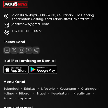
jalan Bulak Jaya RT 10 RW 08, Kelurahan Pulo Gebang,
Kecamatan Cakung, Kota Administratif jakarta timur.
jacktvnews@gmail.com
+62 813-8030-6577
Follow Kami
Ikuti Perkembangan Kami di
Menu Kanal
Teknologi
Edukasi
Lifestyle
Keuangan
Olahraga
Kuliner
Hiburan
Travel
Kesehatan
Kreativitas
Karier
Inspirasi
Menu Informasi