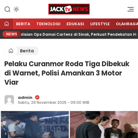
Lewati
ke
Sumber Referensi Terpercaya
Jacktvnews.com
konten
BERITA
TEKNOLOGI
EDUKASI
LIFESTYLE
OLAHRAG
NEWS
 Kepolisian Ops Damai Cartenz di Sinak, Perkuat Pendekatan Huma
Berita
Pelaku Curanmor Roda Tiga Dibekuk
di Warnet, Polisi Amankan 3 Motor
Viar
admin
Sabtu, 29 November 2025 - 09:00 WIB