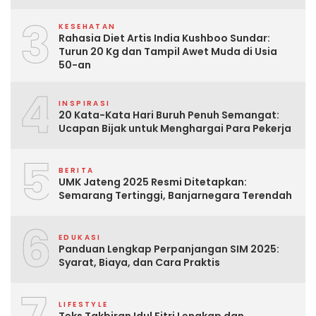
3
KESEHATAN
Rahasia Diet Artis India Kushboo Sundar:
Turun 20 Kg dan Tampil Awet Muda di Usia
50-an
4
INSPIRASI
20 Kata-Kata Hari Buruh Penuh Semangat:
Ucapan Bijak untuk Menghargai Para Pekerja
5
BERITA
UMK Jateng 2025 Resmi Ditetapkan:
Semarang Tertinggi, Banjarnegara Terendah
6
EDUKASI
Panduan Lengkap Perpanjangan SIM 2025:
Syarat, Biaya, dan Cara Praktis
LIFESTYLE
Teks Takbiran Idul Fitri Lengkap dan