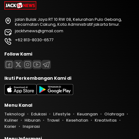
jalan Bulak Jaya RT 10 RW 08, Kelurahan Pulo Gebang,
Kecamatan Cakung, Kota Administratif jakarta timur.
jacktvnews@gmail.com
+62 813-8030-6577
Follow Kami
Ikuti Perkembangan Kami di
Menu Kanal
Teknologi
Edukasi
Lifestyle
Keuangan
Olahraga
Kuliner
Hiburan
Travel
Kesehatan
Kreativitas
Karier
Inspirasi
Menu Informasi