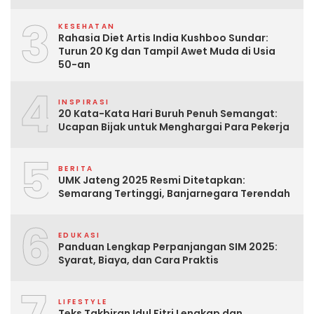
3
KESEHATAN
Rahasia Diet Artis India Kushboo Sundar:
Turun 20 Kg dan Tampil Awet Muda di Usia
50-an
4
INSPIRASI
20 Kata-Kata Hari Buruh Penuh Semangat:
Ucapan Bijak untuk Menghargai Para Pekerja
5
BERITA
UMK Jateng 2025 Resmi Ditetapkan:
Semarang Tertinggi, Banjarnegara Terendah
6
EDUKASI
Panduan Lengkap Perpanjangan SIM 2025:
Syarat, Biaya, dan Cara Praktis
LIFESTYLE
Teks Takbiran Idul Fitri Lengkap dan