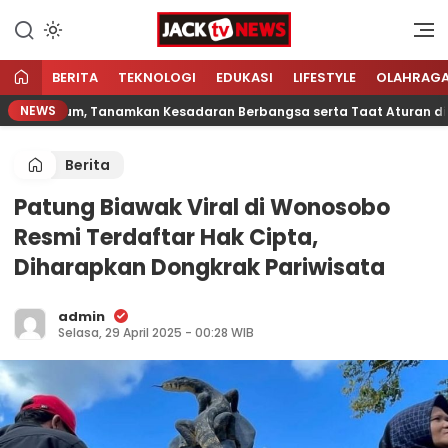
Lewati
ke
Sumber Referensi Terpercaya
Jacktvnews.com
konten
BERITA
TEKNOLOGI
EDUKASI
LIFESTYLE
OLAHRAG
NEWS
 Hukum, Tanamkan Kesadaran Berbangsa serta Taat Aturan di Kam
Berita
Patung Biawak Viral di Wonosobo
Resmi Terdaftar Hak Cipta,
Diharapkan Dongkrak Pariwisata
admin
Selasa, 29 April 2025 - 00:28 WIB