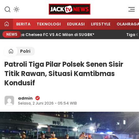
Lewati
ke
Sumber Referensi Terpercaya
Jacktvnews.com
konten
BERITA
TEKNOLOGI
EDUKASI
LIFESTYLE
OLAHRAG
NEWS
n Laga Chelsea FC VS AC Milan di SUGBK*
Tiga Calon
Polri
Patroli Tiga Pilar Polsek Senen Sisir
Titik Rawan, Situasi Kamtibmas
Kondusif
admin
Selasa, 2 Juni 2026 - 05:54 WIB