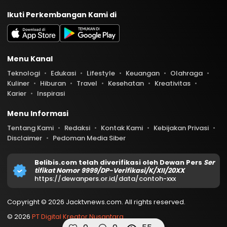
Ikuti Perkembangan Kami di
Menu Kanal
Teknologi
Edukasi
Lifestyle
Keuangan
Olahraga
Kuliner
Hiburan
Travel
Kesehatan
Kreativitas
Karier
Inspirasi
Menu Informasi
Tentang Kami
Redaksi
Kontak Kami
Kebijakan Privasi
Disclaimer
Pedoman Media Siber
Belibis.com telah diverifikasi oleh Dewan Pers
Ser
tifikat Nomor 9999/DP-Verifikasi/K/XII/20XX
https://dewanpers.or.id/data/contoh-xxx
Copyright © 2026 Jacktvnews.com. All rights reserved.
© 2026
PT Digital Kreator Nusantara