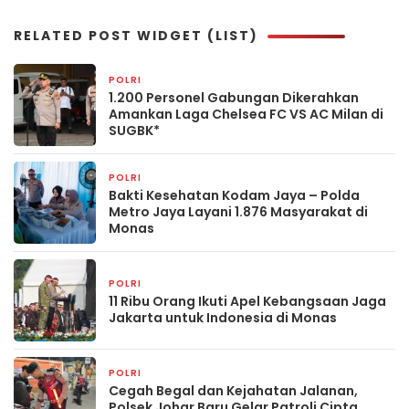
RELATED POST WIDGET (LIST)
POLRI
9 jam yang lalu
1.200 Personel Gabungan Dikerahkan
Amankan Laga Chelsea FC VS AC Milan di
SUGBK*
POLRI
9 jam yang lalu
Bakti Kesehatan Kodam Jaya – Polda
Metro Jaya Layani 1.876 Masyarakat di
Monas
POLRI
12 jam yang lalu
11 Ribu Orang Ikuti Apel Kebangsaan Jaga
Jakarta untuk Indonesia di Monas
POLRI
13 jam yang lalu
Cegah Begal dan Kejahatan Jalanan,
Polsek Johar Baru Gelar Patroli Cipta