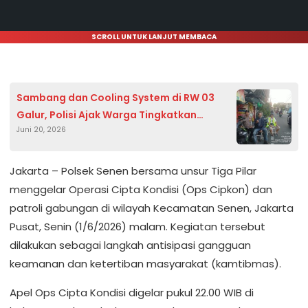
SCROLL UNTUK LANJUT MEMBACA
Sambang dan Cooling System di RW 03
Galur, Polisi Ajak Warga Tingkatkan
Juni 20, 2026
Kewaspadaan dan Jaga Kamtibmas
Jakarta – Polsek Senen bersama unsur Tiga Pilar
menggelar Operasi Cipta Kondisi (Ops Cipkon) dan
patroli gabungan di wilayah Kecamatan Senen, Jakarta
Pusat, Senin (1/6/2026) malam. Kegiatan tersebut
dilakukan sebagai langkah antisipasi gangguan
keamanan dan ketertiban masyarakat (kamtibmas).
Apel Ops Cipta Kondisi digelar pukul 22.00 WIB di