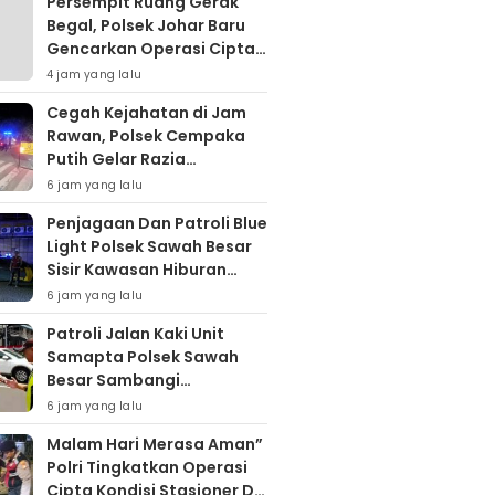
Persempit Ruang Gerak
Begal, Polsek Johar Baru
Gencarkan Operasi Cipta
Kondisi Dini Hari
4 jam yang lalu
Cegah Kejahatan di Jam
Rawan, Polsek Cempaka
Putih Gelar Razia
Stasioner
6 jam yang lalu
Penjagaan Dan Patroli Blue
Light Polsek Sawah Besar
Sisir Kawasan Hiburan
Malam, Cegah Tawuran
6 jam yang lalu
dan Balap Liar
Patroli Jalan Kaki Unit
Samapta Polsek Sawah
Besar Sambangi
Kemenkeu, Pastikan
6 jam yang lalu
Situasi Kamtibmas Tetap
Malam Hari Merasa Aman”
Kondusif
Polri Tingkatkan Operasi
Cipta Kondisi Stasioner Di