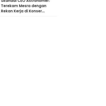
Skandal CEO Astronomer:
Terekam Mesra dengan
Rekan Kerja di Konser
Coldplay