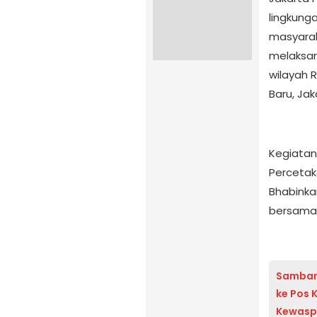
lingkung
masyarak
melaksan
wilayah 
Baru, Jak
Kegiatan
Percetak
Bhabinka
bersama 
Sambang
ke Pos 
Kewasp