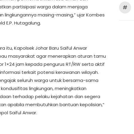
tkan partisipasi warga dalam menjaga
#
 lingkungannya masing-masing,” ujar Kombes
ld E.P. Hutagalung.
a itu, Kapolsek Johar Baru Saiful Anwar
au masyarakat agar menerapkan aturan tamu
por 1×24 jam kepada pengurus RT/RW serta aktif
informasi terkait potensi kerawanan wilayah.
ngajak seluruh warga untuk bersama-sama
kondusifitas lingkungan, meningkatkan
aan terhadap pelaku kejahatan dan segera
an apabila membutuhkan bantuan kepolisian,”
pol Saiful Anwar.