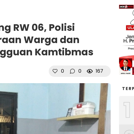
g RW 06, Polisi
traan Warga dan
angguan Kamtibmas
0
0
167
TER
1