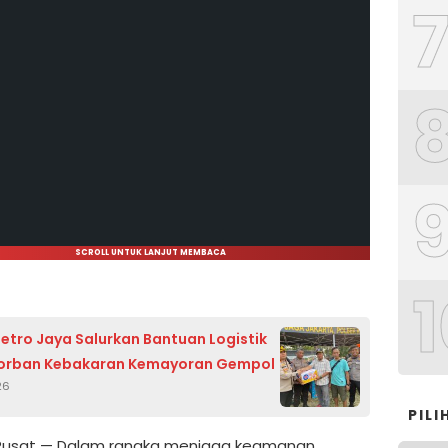
SCROLL UNTUK LANJUT MEMBACA
1
etro Jaya Salurkan Bantuan Logistik
Korban Kebakaran Kemayoran Gempol
26
PIL
 Pusat — Dalam rangka menjaga keamanan