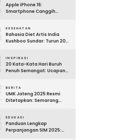
2
Apple iPhone 16:
Smartphone Canggih
dengan Performa Super di
3
2024
KESEHATAN
Rahasia Diet Artis India
Kushboo Sundar: Turun 20
Kg dan Tampil Awet Muda di
4
Usia 50-an
INSPIRASI
20 Kata-Kata Hari Buruh
Penuh Semangat: Ucapan
Bijak untuk Menghargai
5
Para Pekerja
BERITA
UMK Jateng 2025 Resmi
Ditetapkan: Semarang
Tertinggi, Banjarnegara
6
Terendah
EDUKASI
Panduan Lengkap
Perpanjangan SIM 2025:
Syarat, Biaya, dan Cara