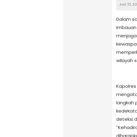
Juni 10, 2
Dalam s
imbauan 
menjaga 
kewaspad
memperku
wilayah s
Kapolres
mengata
langkah 
kedekat
deteksi 
“Kehadir
diharap