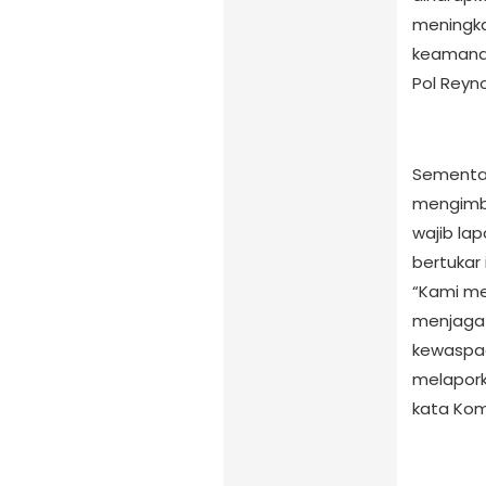
meningka
keamanan
Pol Reyno
Sementar
mengimb
wajib la
bertukar 
“Kami me
menjaga 
kewaspad
melapork
kata Kom