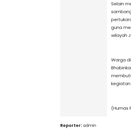
Selain m
sambang 
pertukar
guna men
wilayah J
Warga di
Bhabinka
membutuh
kegiatan
(Humas P
Reporter:
admin