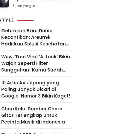
Sawah Besar
6 jam yang lalu
STYLE
Gebrakan Baru Dunia
Kecantikan: Areumè
Hadirkan Solusi Kesehatan
Kulit Berbasis Riset Korea
Wow, Tren Viral ‘AI Look’ Bikin
Wajah Seperti Filter
Sungguhan! Kamu Sudah
Coba?
10 Artis AV Jepang yang
Paling Banyak Dicari di
Google, Nomor 3 Bikin Kaget!
Chordtela: Sumber Chord
Gitar Terlengkap untuk
Pecinta Musik di Indonesia