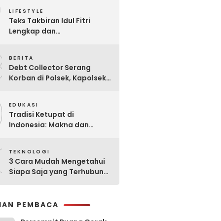
7
Praktis
LIFESTYLE
Teks Takbiran Idul Fitri
Lengkap dan
Terjemahannya
8
BERITA
Debt Collector Serang
Korban di Polsek, Kapolsek
Bukit Raya Diberhentikan
9
EDUKASI
Tradisi Ketupat di
Indonesia: Makna dan
Sejarahnya
0
TEKNOLOGI
3 Cara Mudah Mengetahui
Siapa Saja yang Terhubung
ke Jaringan WiFi Anda
IHAN PEMBACA