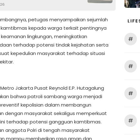
026
ambangnya, petugas menyampaikan sejumlah
LIFE
kamtibmas kepada warga terkait pentingnya
keamanan lingkungan, meningkatkan
#
aan terhadap potensi tindak kejahatan serta
at kepedulian masyarakat terhadap situasi
ekitar.
#
 Metro Jakarta Pusat Reynold E.P. Hutagalung
#
kan bahwa patroli sambang warga menjadi
preventif kepolisian dalam membangun
an dengan masyarakat sekaligus memperkuat
#
dini terhadap potensi gangguan kamtibmas.
an anggota Polri di tengah masyarakat
kan mampu memberikan rasa aman dan