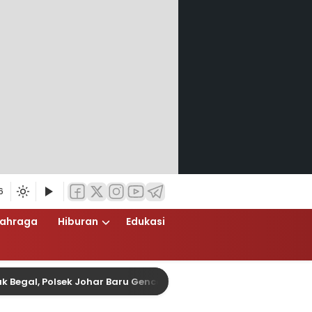
6
lahraga
Hiburan
Edukasi
Polsek Johar Baru Gencarkan Operasi Cipta Kondisi Dini Hari