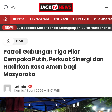
Lewati
ke
Sumber Referensi Terpercaya
Jacktvnews.com
konten
BERITA
TEKNOLOGI
EDUKASI
LIFESTYLE
OLAHRAG
NEWS
mankan Dua Sepeda Motor Tanpa Kelengkapan Surat-surat Kendaraan
Polri
Patroli Gabungan Tiga Pilar
Cempaka Putih, Perkuat Sinergi dan
Hadirkan Rasa Aman bagi
Masyaraka
admin
Kamis, 18 Juni 2026 - 19:01 WIB