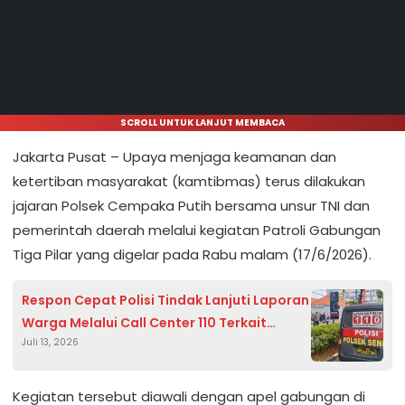
SCROLL UNTUK LANJUT MEMBACA
Jakarta Pusat – Upaya menjaga keamanan dan
ketertiban masyarakat (kamtibmas) terus dilakukan
jajaran Polsek Cempaka Putih bersama unsur TNI dan
pemerintah daerah melalui kegiatan Patroli Gabungan
Tiga Pilar yang digelar pada Rabu malam (17/6/2026).
Respon Cepat Polisi Tindak Lanjuti Laporan
Warga Melalui Call Center 110 Terkait
Juli 13, 2026
Percobaan Pencurian di Mie Gacoan
Kramat Raya
Kegiatan tersebut diawali dengan apel gabungan di