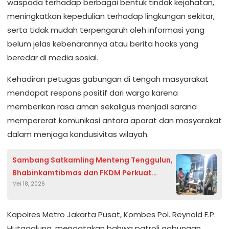
waspada terhadap berbagai bentuk tindak kejahatan,
meningkatkan kepedulian terhadap lingkungan sekitar,
serta tidak mudah terpengaruh oleh informasi yang
belum jelas kebenarannya atau berita hoaks yang
beredar di media sosial.
Kehadiran petugas gabungan di tengah masyarakat
mendapat respons positif dari warga karena
memberikan rasa aman sekaligus menjadi sarana
mempererat komunikasi antara aparat dan masyarakat
dalam menjaga kondusivitas wilayah.
Sambang Satkamling Menteng Tenggulun,
Bhabinkamtibmas dan FKDM Perkuat
Mei 18, 2026
Keamanan Wilayah
Kapolres Metro Jakarta Pusat, Kombes Pol. Reynold E.P.
Hutagalung, mengatakan bahwa patroli gabungan