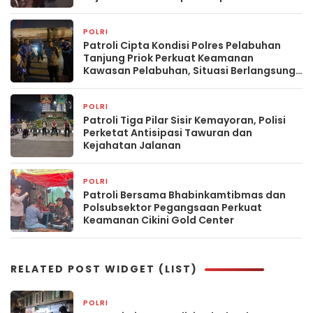
POLRI
22 jam yang lalu
Patroli Cipta Kondisi Polres Pelabuhan
Tanjung Priok Perkuat Keamanan
Kawasan Pelabuhan, Situasi Berlangsung
Aman dan Kondusif
POLRI
1 hari yang lalu
Patroli Tiga Pilar Sisir Kemayoran, Polisi
Perketat Antisipasi Tawuran dan
Kejahatan Jalanan
POLRI
2 hari yang lalu
Patroli Bersama Bhabinkamtibmas dan
Polsubsektor Pegangsaan Perkuat
Keamanan Cikini Gold Center
RELATED POST WIDGET (LIST)
POLRI
3 jam yang lalu