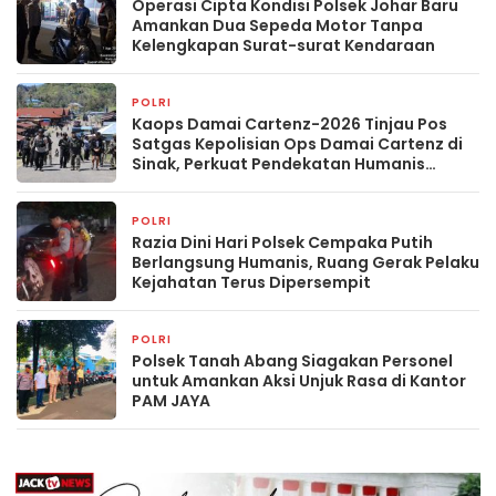
Operasi Cipta Kondisi Polsek Johar Baru
Amankan Dua Sepeda Motor Tanpa
Kelengkapan Surat-surat Kendaraan
POLRI
15 jam yang lalu
Kaops Damai Cartenz-2026 Tinjau Pos
Satgas Kepolisian Ops Damai Cartenz di
Sinak, Perkuat Pendekatan Humanis
Bersama Masyarakat
POLRI
22 jam yang lalu
Razia Dini Hari Polsek Cempaka Putih
Berlangsung Humanis, Ruang Gerak Pelaku
Kejahatan Terus Dipersempit
POLRI
22 jam yang lalu
Polsek Tanah Abang Siagakan Personel
untuk Amankan Aksi Unjuk Rasa di Kantor
PAM JAYA