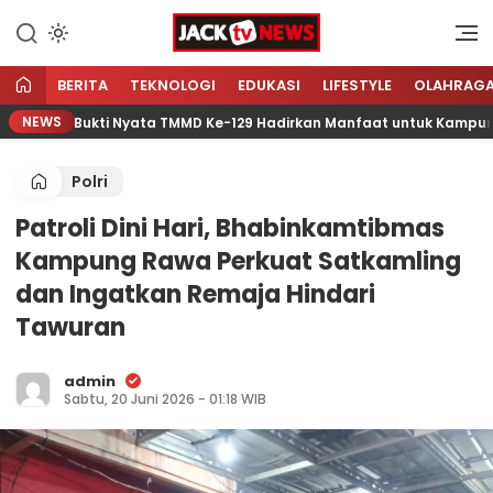
Lewati
ke
Sumber Referensi Terpercaya
Jacktvnews.com
konten
BERITA
TEKNOLOGI
EDUKASI
LIFESTYLE
OLAHRAG
NEWS
ar, Bukti Nyata TMMD Ke-129 Hadirkan Manfaat untuk Kampung Se
Polri
Patroli Dini Hari, Bhabinkamtibmas
Kampung Rawa Perkuat Satkamling
dan Ingatkan Remaja Hindari
Tawuran
admin
Sabtu, 20 Juni 2026 - 01:18 WIB