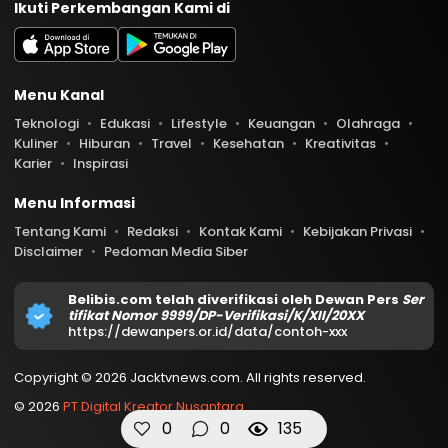
Ikuti Perkembangan Kami di
Menu Kanal
Teknologi
Edukasi
Lifestyle
Keuangan
Olahraga
Kuliner
Hiburan
Travel
Kesehatan
Kreativitas
Karier
Inspirasi
Menu Informasi
Tentang Kami
Redaksi
Kontak Kami
Kebijakan Privasi
Disclaimer
Pedoman Media Siber
Belibis.com telah diverifikasi oleh Dewan Pers
Ser
tifikat Nomor 9999/DP-Verifikasi/K/XII/20XX
https://dewanpers.or.id/data/contoh-xxx
Copyright © 2026 Jacktvnews.com. All rights reserved.
© 2026
PT Digital Kreator Nusantara
0
0
135