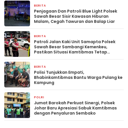
BERITA
9 jam yang lalu
Penjagaan Dan Patroli Blue Light Polsek
Sawah Besar Sisir Kawasan Hiburan
Malam, Cegah Tawuran dan Balap Liar
BERITA
9 jam yang lalu
Patroli Jalan Kaki Unit Samapta Polsek
Sawah Besar Sambangi Kemenkeu,
Pastikan Situasi Kamtibmas Tetap
Kondusif
BERITA
9 jam yang lalu
Polisi Tunjukkan Empati,
Bhabinkamtibmas Bantu Warga Pulang ke
Kampung
POLRI
2 hari yang lalu
Jumat Barokah Perkuat Sinergi, Polsek
Johar Baru Apresiasi Sabuk Kamtibmas
dengan Penyaluran Sembako