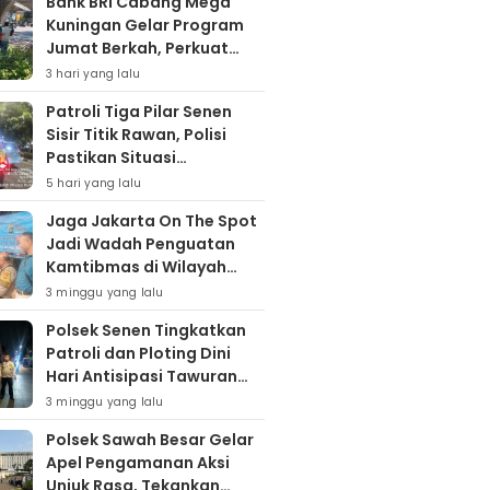
Bank BRI Cabang Mega
Kuningan Gelar Program
Jumat Berkah, Perkuat
Komitmen untuk Saling
3 hari yang lalu
Berbagai
Patroli Tiga Pilar Senen
Sisir Titik Rawan, Polisi
Pastikan Situasi
Kamtibmas Kondusif
5 hari yang lalu
Jaga Jakarta On The Spot
Jadi Wadah Penguatan
Kamtibmas di Wilayah
Kampung Bali
3 minggu yang lalu
Polsek Senen Tingkatkan
Patroli dan Ploting Dini
Hari Antisipasi Tawuran
serta Gangguan
3 minggu yang lalu
Kamtibmas
Polsek Sawah Besar Gelar
Apel Pengamanan Aksi
Unjuk Rasa, Tekankan