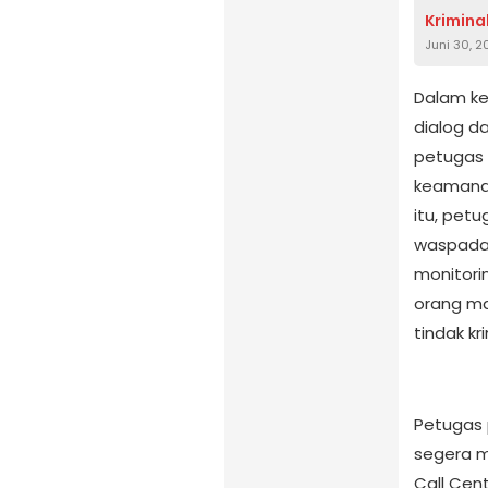
Kriminal
Juni 30, 
Dalam ke
dialog 
petugas
keamanan
itu, petu
waspada 
monitori
orang ma
tindak k
Petugas 
segera 
Call Cen