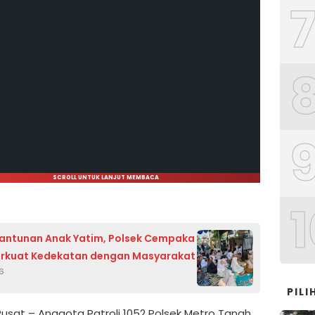
SCROLL UNTUK LANJUT MEMBACA
1
Santunan Anak Yatim, Polsek Cempaka
erkuat Kedekatan dengan Masyarakat
26
PIL
Pusat – Anggota Patroli 1052 Polsek Metro Tanah