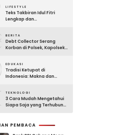
7
Praktis
LIFESTYLE
Teks Takbiran Idul Fitri
Lengkap dan
Terjemahannya
8
BERITA
Debt Collector Serang
Korban di Polsek, Kapolsek
Bukit Raya Diberhentikan
9
EDUKASI
Tradisi Ketupat di
Indonesia: Makna dan
Sejarahnya
0
TEKNOLOGI
3 Cara Mudah Mengetahui
Siapa Saja yang Terhubung
ke Jaringan WiFi Anda
IHAN PEMBACA