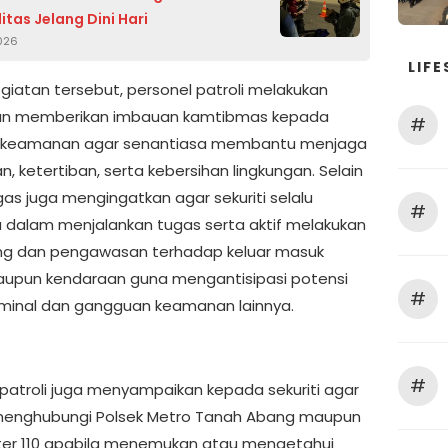
itas Jelang Dini Hari
2026
LIFE
giatan tersebut, personel patroli melakukan
dan memberikan imbauan kamtibmas kepada
#
 keamanan agar senantiasa membantu menjaga
, ketertiban, serta kebersihan lingkungan. Selain
gas juga mengingatkan agar sekuriti selalu
#
dalam menjalankan tugas serta aktif melakukan
ng dan pengawasan terhadap keluar masuk
upun kendaraan guna mengantisipasi potensi
#
riminal dan gangguan keamanan lainnya.
#
patroli juga menyampaikan kepada sekuriti agar
menghubungi Polsek Metro Tanah Abang maupun
ter 110 apabila menemukan atau mengetahui