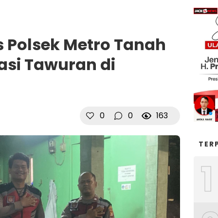
is Polsek Metro Tanah
asi Tawuran di
0
0
163
TER
1