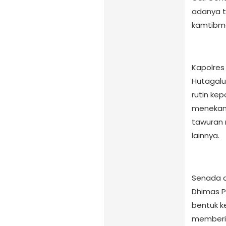
adanya t
kamtibma
Kapolres
Hutagalu
rutin ke
menekan 
tawuran
lainnya.
Senada 
Dhimas P
bentuk k
memberik