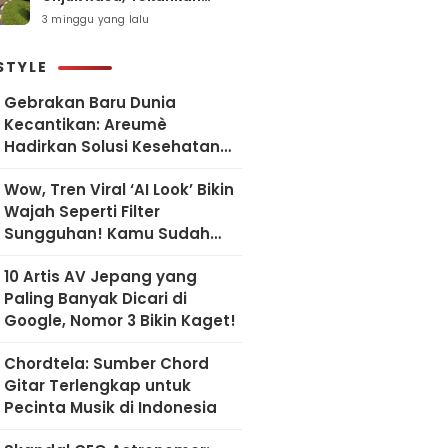
Pelayanan Humanis dan
3 minggu yang lalu
Sesuai SOP
STYLE
Gebrakan Baru Dunia
Kecantikan: Areumè
Hadirkan Solusi Kesehatan
Kulit Berbasis Riset Korea
Wow, Tren Viral ‘AI Look’ Bikin
Wajah Seperti Filter
Sungguhan! Kamu Sudah
Coba?
10 Artis AV Jepang yang
Paling Banyak Dicari di
Google, Nomor 3 Bikin Kaget!
Chordtela: Sumber Chord
Gitar Terlengkap untuk
Pecinta Musik di Indonesia