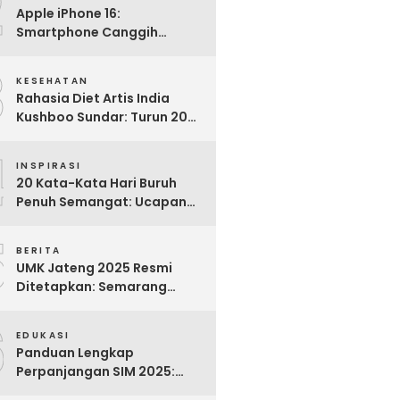
2
Apple iPhone 16:
Smartphone Canggih
dengan Performa Super di
3
2024
KESEHATAN
Rahasia Diet Artis India
Kushboo Sundar: Turun 20
Kg dan Tampil Awet Muda di
4
Usia 50-an
INSPIRASI
20 Kata-Kata Hari Buruh
Penuh Semangat: Ucapan
Bijak untuk Menghargai
5
Para Pekerja
BERITA
UMK Jateng 2025 Resmi
Ditetapkan: Semarang
Tertinggi, Banjarnegara
6
Terendah
EDUKASI
Panduan Lengkap
Perpanjangan SIM 2025:
Syarat, Biaya, dan Cara