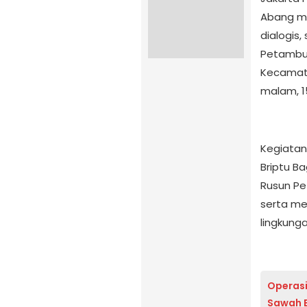
Abang me
dialogis,
Petambur
Kecamata
malam, 1
Kegiatan
Briptu B
Rusun P
serta me
lingkunga
Operasi
Sawah 