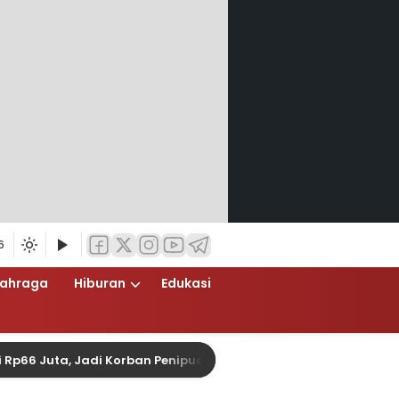
6
lahraga
Hiburan
Edukasi
uta, Jadi Korban Penipuan Pengurusan Visa Taiwan