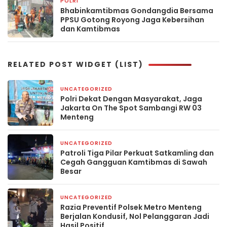
POLRI
2 hari yang lalu
Bhabinkamtibmas Gondangdia Bersama
PPSU Gotong Royong Jaga Kebersihan
dan Kamtibmas
RELATED POST WIDGET (LIST)
UNCATEGORIZED
3 hari yang lalu
Polri Dekat Dengan Masyarakat, Jaga
Jakarta On The Spot Sambangi RW 03
Menteng
UNCATEGORIZED
4 hari yang lalu
Patroli Tiga Pilar Perkuat Satkamling dan
Cegah Gangguan Kamtibmas di Sawah
Besar
UNCATEGORIZED
5 hari yang lalu
Razia Preventif Polsek Metro Menteng
Berjalan Kondusif, Nol Pelanggaran Jadi
Hasil Positif