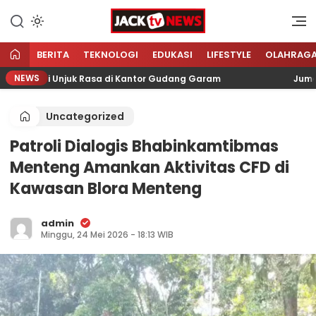
Lewati
ke
Sumber Referensi Terpercaya
Jacktvnews.com
konten
BERITA
TEKNOLOGI
EDUKASI
LIFESTYLE
OLAHRAG
NEWS
i Aksi Unjuk Rasa di Kantor Gudang Garam
Jumat Baro
Uncategorized
Patroli Dialogis Bhabinkamtibmas
Menteng Amankan Aktivitas CFD di
Kawasan Blora Menteng
admin
Minggu, 24 Mei 2026 - 18:13 WIB