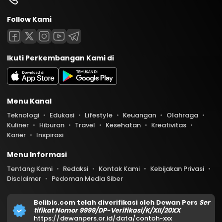
Follow Kami
Ikuti Perkembangan Kami di
Menu Kanal
Teknologi
Edukasi
Lifestyle
Keuangan
Olahraga
Kuliner
Hiburan
Travel
Kesehatan
Kreativitas
Karier
Inspirasi
Menu Informasi
Tentang Kami
Redaksi
Kontak Kami
Kebijakan Privasi
Disclaimer
Pedoman Media Siber
Belibis.com telah diverifikasi oleh Dewan Pers
Ser
tifikat Nomor 9999/DP-Verifikasi/K/XII/20XX
https://dewanpers.or.id/data/contoh-xxx