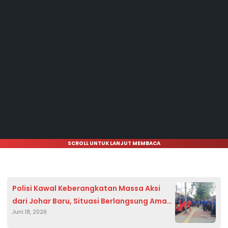
SCROLL UNTUK LANJUT MEMBACA
Polisi Kawal Keberangkatan Massa Aksi
dari Johar Baru, Situasi Berlangsung Aman
Juni 18, 2026
dan Tertib