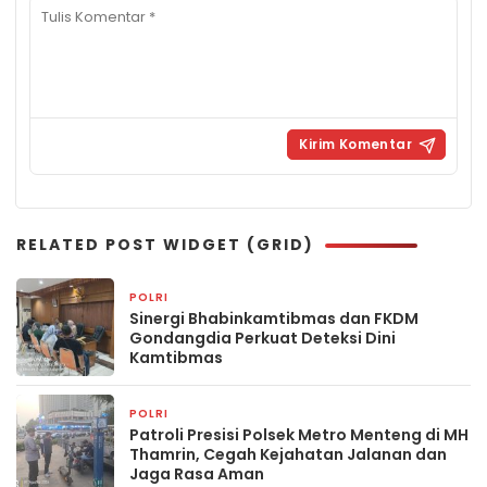
RELATED POST WIDGET (GRID)
POLRI
5 jam yang lalu
Sinergi Bhabinkamtibmas dan FKDM
Gondangdia Perkuat Deteksi Dini
Kamtibmas
POLRI
5 jam yang lalu
Patroli Presisi Polsek Metro Menteng di MH
Thamrin, Cegah Kejahatan Jalanan dan
Jaga Rasa Aman