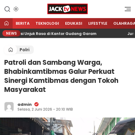
Lewati
ke
Sumber Referensi Terpercaya
Jacktvnews.com
konten
BERITA
TEKNOLOGI
EDUKASI
LIFESTYLE
OLAHRAG
NEWS
ani Aksi Unjuk Rasa di Kantor Gudang Garam
Jumat Ba
Polri
Patroli dan Sambang Warga,
Bhabinkamtibmas Galur Perkuat
Sinergi Kamtibmas dengan Tokoh
Masyarakat
admin
Selasa, 2 Juni 2026 - 20:10 WIB