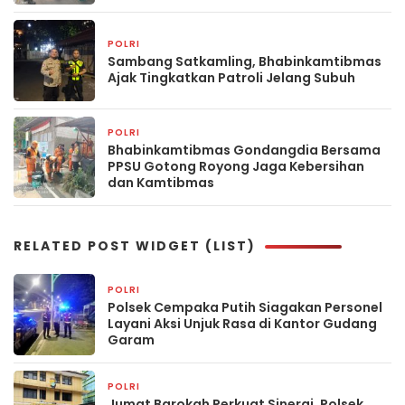
POLRI
1 hari yang lalu
Sambang Satkamling, Bhabinkamtibmas
Ajak Tingkatkan Patroli Jelang Subuh
POLRI
1 hari yang lalu
Bhabinkamtibmas Gondangdia Bersama
PPSU Gotong Royong Jaga Kebersihan
dan Kamtibmas
RELATED POST WIDGET (LIST)
POLRI
5 jam yang lalu
Polsek Cempaka Putih Siagakan Personel
Layani Aksi Unjuk Rasa di Kantor Gudang
Garam
POLRI
5 jam yang lalu
Jumat Barokah Perkuat Sinergi, Polsek