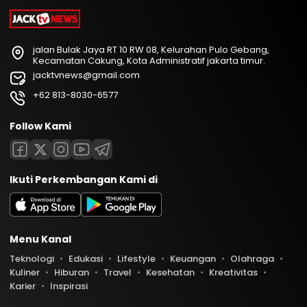
jalan Bulak Jaya RT 10 RW 08, Kelurahan Pulo Gebang,
Kecamatan Cakung, Kota Administratif jakarta timur.
jacktvnews@gmail.com
+62 813-8030-6577
Follow Kami
Ikuti Perkembangan Kami di
Menu Kanal
Teknologi
Edukasi
Lifestyle
Keuangan
Olahraga
Kuliner
Hiburan
Travel
Kesehatan
Kreativitas
Karier
Inspirasi