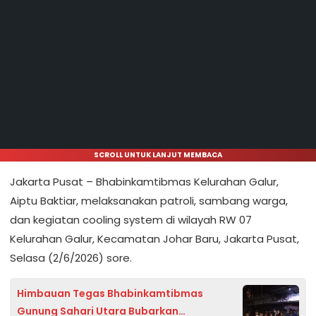
SCROLL UNTUK LANJUT MEMBACA
Jakarta Pusat – Bhabinkamtibmas Kelurahan Galur,
Aiptu Baktiar, melaksanakan patroli, sambang warga,
dan kegiatan cooling system di wilayah RW 07
Kelurahan Galur, Kecamatan Johar Baru, Jakarta Pusat,
Selasa (2/6/2026) sore.
Himbauan Tegas Bhabinkamtibmas
Gunung Sahari Utara Bubarkan