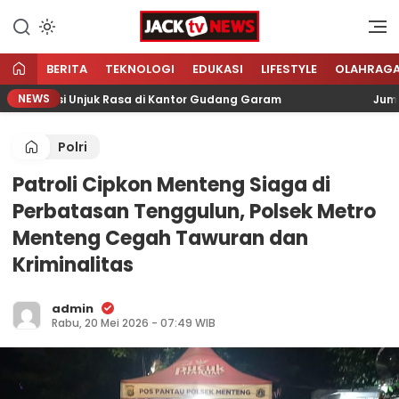
Lewati
ke
Sumber Referensi Terpercaya
Jacktvnews.com
konten
BERITA
TEKNOLOGI
EDUKASI
LIFESTYLE
OLAHRAG
NEWS
ni Aksi Unjuk Rasa di Kantor Gudang Garam
Jumat Bar
Polri
Patroli Cipkon Menteng Siaga di
Perbatasan Tenggulun, Polsek Metro
Menteng Cegah Tawuran dan
Kriminalitas
admin
Rabu, 20 Mei 2026 - 07:49 WIB