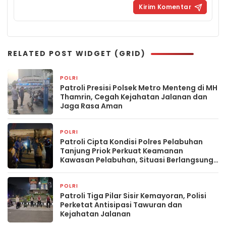
RELATED POST WIDGET (GRID)
POLRI
9 jam yang lalu
Patroli Presisi Polsek Metro Menteng di MH
Thamrin, Cegah Kejahatan Jalanan dan
Jaga Rasa Aman
POLRI
2 hari yang lalu
Patroli Cipta Kondisi Polres Pelabuhan
Tanjung Priok Perkuat Keamanan
Kawasan Pelabuhan, Situasi Berlangsung
Aman dan Kondusif
POLRI
2 hari yang lalu
Patroli Tiga Pilar Sisir Kemayoran, Polisi
Perketat Antisipasi Tawuran dan
Kejahatan Jalanan