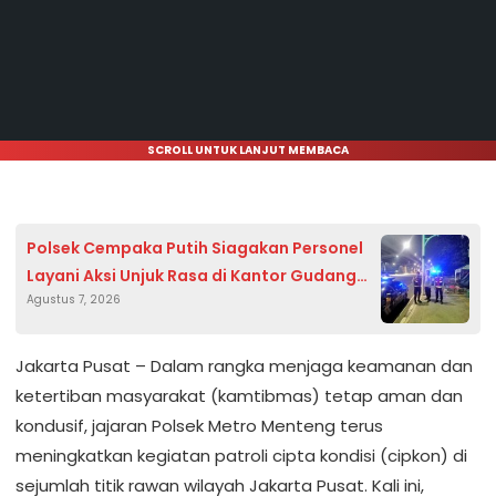
SCROLL UNTUK LANJUT MEMBACA
Polsek Cempaka Putih Siagakan Personel
Layani Aksi Unjuk Rasa di Kantor Gudang
Agustus 7, 2026
Garam
Jakarta Pusat – Dalam rangka menjaga keamanan dan
ketertiban masyarakat (kamtibmas) tetap aman dan
kondusif, jajaran Polsek Metro Menteng terus
meningkatkan kegiatan patroli cipta kondisi (cipkon) di
sejumlah titik rawan wilayah Jakarta Pusat. Kali ini,