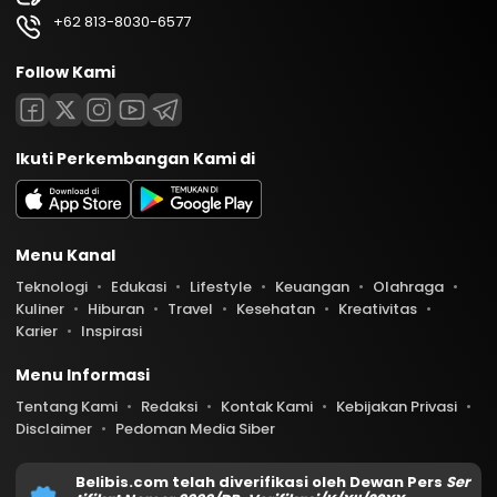
+62 813-8030-6577
Follow Kami
Ikuti Perkembangan Kami di
Menu Kanal
Teknologi
Edukasi
Lifestyle
Keuangan
Olahraga
Kuliner
Hiburan
Travel
Kesehatan
Kreativitas
Karier
Inspirasi
Menu Informasi
Tentang Kami
Redaksi
Kontak Kami
Kebijakan Privasi
Disclaimer
Pedoman Media Siber
Belibis.com telah diverifikasi oleh Dewan Pers
Ser