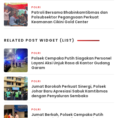
POLRI
3 hari yang lalu
Patroli Bersama Bhabinkamtibmas dan
Polsubsektor Pegangsaan Perkuat
Keamanan Cikini Gold Center
RELATED POST WIDGET (LIST)
POLRI
8 jam yang lalu
Polsek Cempaka Putih Siagakan Personel
Layani Aksi Unjuk Rasa di Kantor Gudang
Garam
POLRI
9 jam yang lalu
Jumat Barokah Perkuat Sinergi, Polsek
Johar Baru Apresiasi Sabuk Kamtibmas
dengan Penyaluran Sembako
POLRI
9 jam yang lalu
Jumat Berkah, Polsek Cempaka Putih