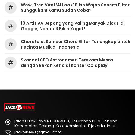
Wow, Tren Viral ‘AI Look’ Bikin Wajah Seperti Filter
#
Sungguhan! Kamu Sudah Coba?
10 Artis AV Jepang yang Paling Banyak Dicari di
#
Google, Nomor 3 Bikin Kaget!
Chordtela: Sumber Chord Gitar Terlengkap untuk
#
Pecinta Musik di Indonesia
Skandal CEO Astronomer: Terekam Mesra
#
dengan Rekan Kerja di Konser Coldplay
jalan Bulak Jaya RT 10 RW 08, Kelurahan Pulo Gebang,
Kecamatan Cakung, Kota Administratif jakarta timur.
jacktvnews@gmail.com