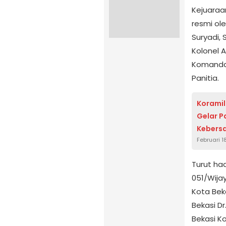
Kejuaraan
resmi ol
Suryadi, 
Kolonel A
Komandan
Panitia.
Korami
Gelar P
Kebers
Februari 1
Turut ha
051/Wija
Kota Beka
Bekasi Dr
Bekasi K