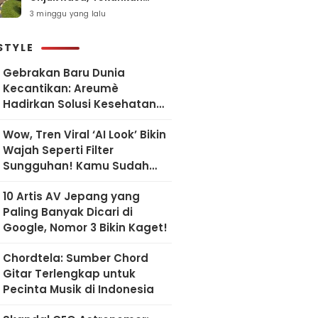
Pelayanan Humanis dan
3 minggu yang lalu
Sesuai SOP
STYLE
Gebrakan Baru Dunia
Kecantikan: Areumè
Hadirkan Solusi Kesehatan
Kulit Berbasis Riset Korea
Wow, Tren Viral ‘AI Look’ Bikin
Wajah Seperti Filter
Sungguhan! Kamu Sudah
Coba?
10 Artis AV Jepang yang
Paling Banyak Dicari di
Google, Nomor 3 Bikin Kaget!
Chordtela: Sumber Chord
Gitar Terlengkap untuk
Pecinta Musik di Indonesia