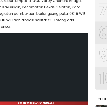
2026, bertempat di GOR Volley Chandra Bhaga,
n Kayuringin, Kecamatan Bekasi Selatan, Kota
Kegiatan pembukaan berlangsung pukul 08.15 WIB
.10 WIB dan dihadiri sekitar 500 orang dari
 unsur.
1
PIL
SCROLL UNTUK LANJUT MEMBACA