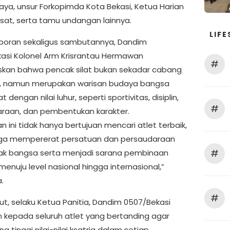
ya, unsur Forkopimda Kota Bekasi, Ketua Harian
usat, serta tamu undangan lainnya.
LIFE
poran sekaligus sambutannya, Dandim
asi Kolonel Arm Krisrantau Hermawan
#
an bahwa pencak silat bukan sekadar cabang
, namun merupakan warisan budaya bangsa
t dengan nilai luhur, seperti sportivitas, disiplin,
#
raan, dan pembentukan karakter.
n ini tidak hanya bertujuan mencari atlet terbaik,
uga mempererat persatuan dan persaudaraan
#
ak bangsa serta menjadi sarana pembinaan
menuju level nasional hingga internasional,”
.
#
jut, selaku Ketua Panitia, Dandim 0507/Bekasi
 kepada seluruh atlet yang bertanding agar
g tinggi nilai-nilai ksatria dalam setiap