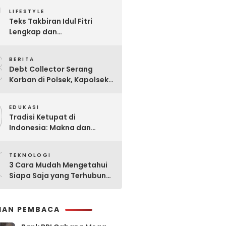
7
Praktis
LIFESTYLE
Teks Takbiran Idul Fitri
Lengkap dan
Terjemahannya
8
BERITA
Debt Collector Serang
Korban di Polsek, Kapolsek
Bukit Raya Diberhentikan
9
EDUKASI
Tradisi Ketupat di
Indonesia: Makna dan
Sejarahnya
0
TEKNOLOGI
3 Cara Mudah Mengetahui
Siapa Saja yang Terhubung
ke Jaringan WiFi Anda
IHAN PEMBACA