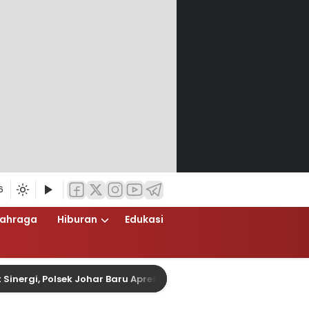
6
lahraga
Hiburan
Edukasi
i, Polsek Johar Baru Apresiasi Sabuk Kamtibmas dengan Peny