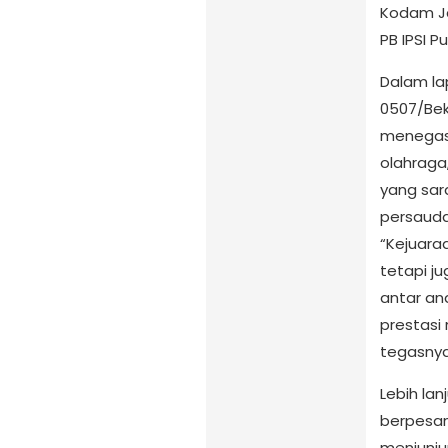
Kodam Ja
PB IPSI P
Dalam la
0507/Bek
menegask
olahraga
yang sara
persauda
“Kejuaraa
tetapi j
antar an
prestasi 
tegasnya
Lebih lan
berpesan
menjunjun