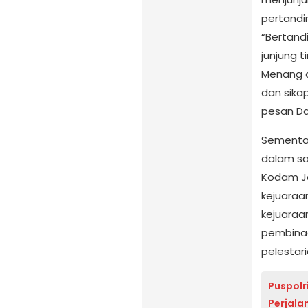
pertandi
“Bertand
junjung t
Menang a
dan sikap
pesan D
Sementar
dalam s
Kodam Ja
kejuaraan
kejuaraa
pembinaan
pelestar
Puspolr
Perjala