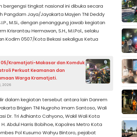
 bergengsi tingkat nasional ini dibuka secara
eh Pangdam Jaya/Jayakarta Mayjen TNI Deddy
S.I.P., M.Si., dengan penanggung jawab kegiatan
rm Krisrantau Hermawan, S.H., M.I.Pol., selaku
 Kodim 0507/Kota Bekasi sekaligus Ketua
l 05/Kramatjati-Makasar dan Komduk
atroli Perkuat Keamanan dan
amaan Warga Kramatjati.
8, 2026
dir dalam kegiatan tersebut antara lain Danrem
yakarta Brigjen TNI Nugroho Imam Santoso, Wali
si Dr. Tri Adhianto Cahyono, Wakil Wali Kota
. H. Abdul Harris Bobihoe, Kapolres Metro Kota
ombes Pol Kusumo Wahyu Bintoro, pejabat