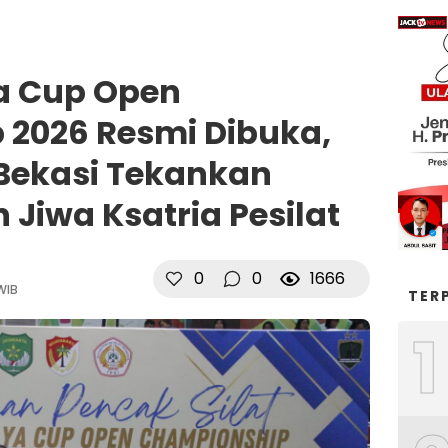
 Cup Open
2026 Resmi Dibuka,
Bekasi Tekankan
n Jiwa Ksatria Pesilat
0
0
1666
WIB
TER
1