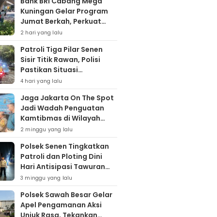
Bank BRI Cabang Mega
Kuningan Gelar Program
Jumat Berkah, Perkuat
Komitmen untuk Saling
2 hari yang lalu
Berbagai
Patroli Tiga Pilar Senen
Sisir Titik Rawan, Polisi
Pastikan Situasi
Kamtibmas Kondusif
4 hari yang lalu
Jaga Jakarta On The Spot
Jadi Wadah Penguatan
Kamtibmas di Wilayah
Kampung Bali
2 minggu yang lalu
Polsek Senen Tingkatkan
Patroli dan Ploting Dini
Hari Antisipasi Tawuran
serta Gangguan
3 minggu yang lalu
Kamtibmas
Polsek Sawah Besar Gelar
Apel Pengamanan Aksi
Unjuk Rasa, Tekankan