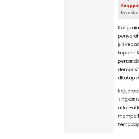
Singgun
Desember 
Rangkaia
penyerah
juri kep
kepada K
pertandi
demonstra
ditutup 
Kejuara
Tingkat 
atlet-atl
memperku
terhadap