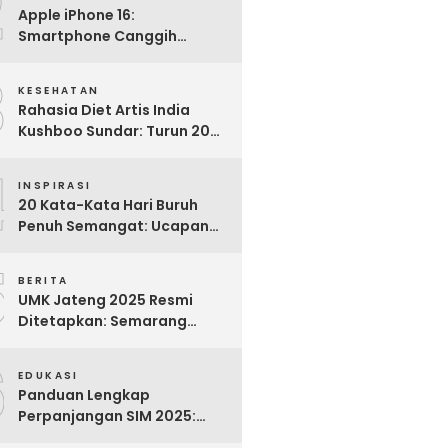
2
Apple iPhone 16:
Smartphone Canggih
dengan Performa Super di
3
2024
KESEHATAN
Rahasia Diet Artis India
Kushboo Sundar: Turun 20
Kg dan Tampil Awet Muda di
4
Usia 50-an
INSPIRASI
20 Kata-Kata Hari Buruh
Penuh Semangat: Ucapan
Bijak untuk Menghargai
5
Para Pekerja
BERITA
UMK Jateng 2025 Resmi
Ditetapkan: Semarang
Tertinggi, Banjarnegara
6
Terendah
EDUKASI
Panduan Lengkap
Perpanjangan SIM 2025:
Syarat, Biaya, dan Cara