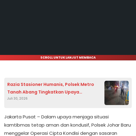
SCROLL UNTUK LANJUT MEMBACA
Razia Stasioner Humanis, Polsek Metro
Tanah Abang Tingkatkan Upaya
Juli 30, 2026
Pencegahan Gangguan Kamtibmas pada
Dini Hari
Jakarta Pusat – Dalam upaya menjaga situasi
kamtibmas tetap aman dan kondusif, Polsek Johar Baru
menggelar Operasi Cipta Kondisi dengan sasaran