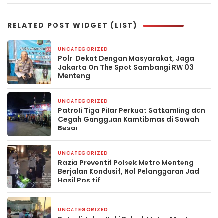
Aman dan Kondusif
RELATED POST WIDGET (LIST)
UNCATEGORIZED
1 hari yang lalu
Polri Dekat Dengan Masyarakat, Jaga
Jakarta On The Spot Sambangi RW 03
Menteng
UNCATEGORIZED
2 hari yang lalu
Patroli Tiga Pilar Perkuat Satkamling dan
Cegah Gangguan Kamtibmas di Sawah
Besar
UNCATEGORIZED
3 hari yang lalu
Razia Preventif Polsek Metro Menteng
Berjalan Kondusif, Nol Pelanggaran Jadi
Hasil Positif
UNCATEGORIZED
4 hari yang lalu