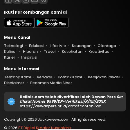
Ikuti Perkembangan Kami di
Menu Kanal
Teknologi
Edukasi
Lifestyle
Keuangan
Olahraga
Kuliner
Hiburan
Travel
Kesehatan
Kreativitas
Karier
Inspirasi
Menu Informasi
Tentang Kami
Redaksi
Kontak Kami
Kebijakan Privasi
Disclaimer
Pedoman Media Siber
Belibis.com telah diverifikasi oleh Dewan Pers
Ser
tifikat Nomor 9999/DP-Verifikasi/K/XII/20XX
https://dewanpers.or.id/data/contoh-xxx
Copyright © 2026 Jacktvnews.com. All rights reserved.
© 2026
PT Digital Kreator Nusantara