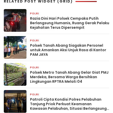
RELATED POST WIDGET (GRID)
POLRI
1 jam yang lalu
Razia Dini Hari Polsek Cempaka Putih
Berlangsung Humanis, Ruang Gerak Pelaku
Kejahatan Terus Dipersempit
POLRI
1 jam yang lalu
Polsek Tanah Abang Siagakan Personel
untuk Amankan Aksi Unjuk Rasa di Kantor
PAM JAYA
POLRI
1 jam yang lalu
Polsek Metro Tanah Abang Gelar Giat PMJ
Merdeka, Bersama Warga Bersihkan
Lingkungan RPTRA Melati 04
POLRI
2 jam yang lalu
Patroli Cipta Kondisi Polres Pelabuhan
Tanjung Priok Perkuat Keamanan
Kawasan Pelabuhan, Situasi Berlangsung