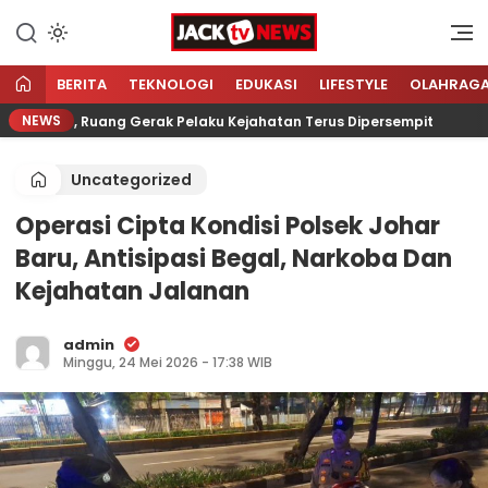
Lewati
ke
Sumber Referensi Terpercaya
Jacktvnews.com
konten
BERITA
TEKNOLOGI
EDUKASI
LIFESTYLE
OLAHRAG
NEWS
manis, Ruang Gerak Pelaku Kejahatan Terus Dipersempit
Uncategorized
Operasi Cipta Kondisi Polsek Johar
Baru, Antisipasi Begal, Narkoba Dan
Kejahatan Jalanan
admin
Minggu, 24 Mei 2026 - 17:38 WIB