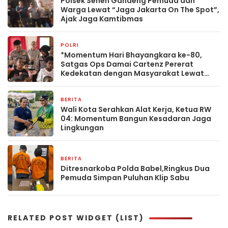
Polsek Senen Gandeng Pemuda dan
Warga Lewat “Jaga Jakarta On The Spot”,
Ajak Jaga Kamtibmas
POLRI
1 bulan yang lalu
*Momentum Hari Bhayangkara ke-80,
Satgas Ops Damai Cartenz Pererat
Kedekatan dengan Masyarakat Lewat
Bakti Sosial
BERITA
12 April 2026
Wali Kota Serahkan Alat Kerja, Ketua RW
04: Momentum Bangun Kesadaran Jaga
Lingkungan
BERITA
17 Februari 2026
Ditresnarkoba Polda Babel,Ringkus Dua
Pemuda Simpan Puluhan Klip Sabu
RELATED POST WIDGET (LIST)