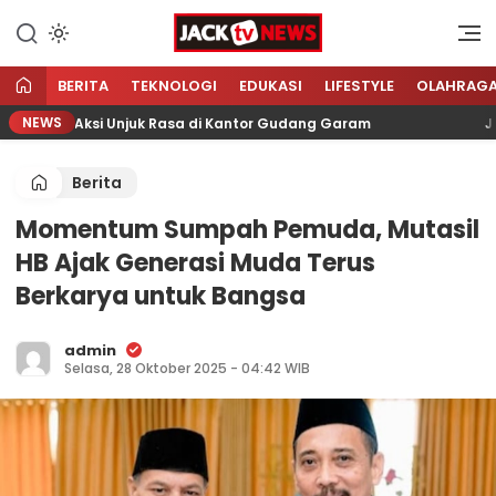
Lewati
ke
Sumber Referensi Terpercaya
Jacktvnews.com
konten
BERITA
TEKNOLOGI
EDUKASI
LIFESTYLE
OLAHRAG
NEWS
ayani Aksi Unjuk Rasa di Kantor Gudang Garam
Jumat 
Berita
Momentum Sumpah Pemuda, Mutasil
HB Ajak Generasi Muda Terus
Berkarya untuk Bangsa
admin
Selasa, 28 Oktober 2025 - 04:42 WIB