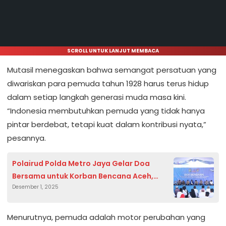
SCROLL UNTUK LANJUT MEMBACA
Mutasil menegaskan bahwa semangat persatuan yang
diwariskan para pemuda tahun 1928 harus terus hidup
dalam setiap langkah generasi muda masa kini.
“Indonesia membutuhkan pemuda yang tidak hanya
pintar berdebat, tetapi kuat dalam kontribusi nyata,”
pesannya.
Polairud Polda Metro Jaya Gelar Doa
Bersama untuk Korban Bencana Aceh,
Desember 1, 2025
Sumut dan Sumbar
Menurutnya, pemuda adalah motor perubahan yang