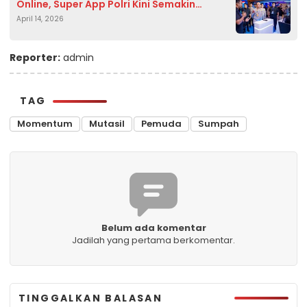
Online, Super App Polri Kini Semakin
April 14, 2026
Lengkap dan Transparan
Reporter:
admin
TAG
Momentum
Mutasil
Pemuda
Sumpah
Belum ada komentar
Jadilah yang pertama berkomentar.
TINGGALKAN BALASAN