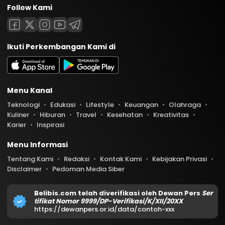
Follow Kami
Ikuti Perkembangan Kami di
Menu Kanal
Teknologi
Edukasi
Lifestyle
Keuangan
Olahraga
Kuliner
Hiburan
Travel
Kesehatan
Kreativitas
Karier
Inspirasi
Menu Informasi
Tentang Kami
Redaksi
Kontak Kami
Kebijakan Privasi
Disclaimer
Pedoman Media Siber
Belibis.com telah diverifikasi oleh Dewan Pers
Ser
tifikat Nomor 9999/DP-Verifikasi/K/XII/20XX
https://dewanpers.or.id/data/contoh-xxx