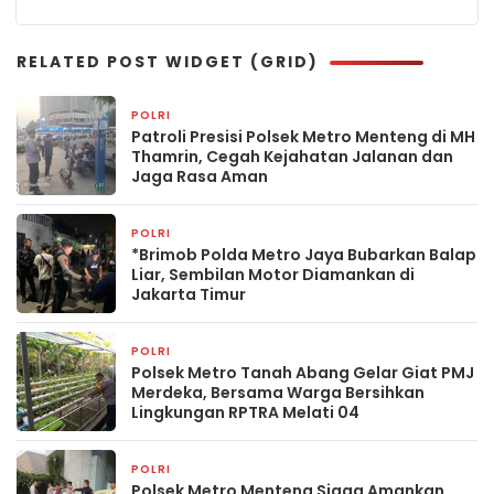
RELATED POST WIDGET (GRID)
POLRI
21 jam yang lalu
Patroli Presisi Polsek Metro Menteng di MH
Thamrin, Cegah Kejahatan Jalanan dan
Jaga Rasa Aman
POLRI
1 hari yang lalu
*Brimob Polda Metro Jaya Bubarkan Balap
Liar, Sembilan Motor Diamankan di
Jakarta Timur
POLRI
2 hari yang lalu
Polsek Metro Tanah Abang Gelar Giat PMJ
Merdeka, Bersama Warga Bersihkan
Lingkungan RPTRA Melati 04
POLRI
3 hari yang lalu
Polsek Metro Menteng Siaga Amankan