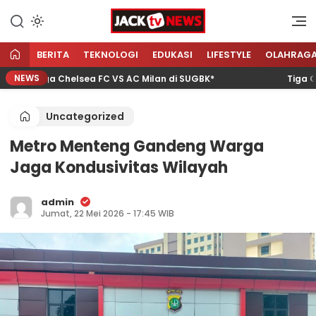
Lewati
ke
Sumber Referensi Terpercaya
Jacktvnews.com
konten
BERITA
TEKNOLOGI
EDUKASI
LIFESTYLE
OLAHRAG
NEWS
 Laga Chelsea FC VS AC Milan di SUGBK*
Tiga Calon 
Uncategorized
Metro Menteng Gandeng Warga
Jaga Kondusivitas Wilayah
admin
Jumat, 22 Mei 2026 - 17:45 WIB