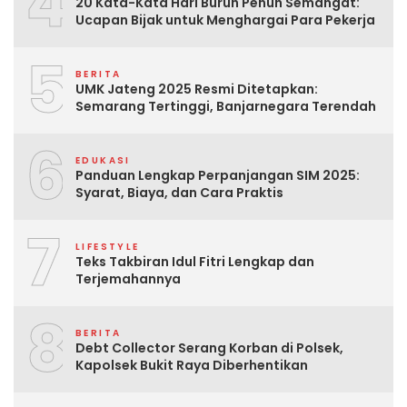
4
20 Kata-Kata Hari Buruh Penuh Semangat:
Ucapan Bijak untuk Menghargai Para Pekerja
5
BERITA
UMK Jateng 2025 Resmi Ditetapkan:
Semarang Tertinggi, Banjarnegara Terendah
6
EDUKASI
Panduan Lengkap Perpanjangan SIM 2025:
Syarat, Biaya, dan Cara Praktis
7
LIFESTYLE
Teks Takbiran Idul Fitri Lengkap dan
Terjemahannya
8
BERITA
Debt Collector Serang Korban di Polsek,
Kapolsek Bukit Raya Diberhentikan