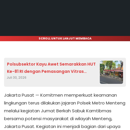
SCROLL UNTUK LANJUT MEMBACA
Polsubsektor Kayu Awet Semarakkan HUT
Ke-81 RI dengan Pemasangan Vitras
Juli 30, 2026
Bendera Merah Putih
Jakarta Pusat — Komitmen memperkuat keamanan
lingkungan terus dilakukan jajaran Polsek Metro Menteng
melalui kegiatan Jumat Berkah Sabuk Kamtibmas
bersama potensi masyarakat di wilayah Menteng,
Jakarta Pusat. Kegiatan ini menjadi bagian dari upaya