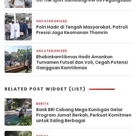
On The Spot Sambangi RW 08 Pegangsaan
UNCATEGORIZED
4 hari yang lalu
Polri Hadir di Tengah Masyarakat, Patroli
Presisi Jaga Keamanan Thamrin
UNCATEGORIZED
5 hari yang lalu
Bhabinkamtibmas Hadir Amankan
Turnamen Futsal dan Voli, Cegah Potensi
Gangguan Kamtibmas
RELATED POST WIDGET (LIST)
BERITA
15 jam yang lalu
Bank BRI Cabang Mega Kuningan Gelar
Program Jumat Berkah, Perkuat Komitmen
untuk Saling Berbagai