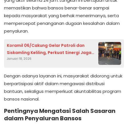
yang aktif selama 24 jam. Langkah ini bertujuan untuk
memastikan bahwa bansos benar-benar sampai
kepada masyarakat yang berhak menerimanya, serta
mempercepat penanganan dugaan kesalahan dalam
penyaluran.
Koramil 06/Cakung Gelar Patroli dan
Siskamling Keliling, Perkuat Sinergi Jaga
Januari 18, 2026
Kamtibmas Wilayah.
Dengan adanya layanan ini, masyarakat didorong untuk
berpartisipasi aktif dalam mengawasi distribusi
bantuan, sekaligus memperkuat akuntabilitas program
bansos nasional.
Pentingnya Mengatasi Salah Sasaran
dalam Penyaluran Bansos