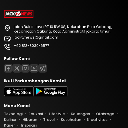
jalan Bulak Jaya RT 10 RW 08, Kelurahan Pulo Gebang,
Kecamatan Cakung, Kota Administratif jakarta timur.
jacktvnews@gmail.com
+62 813-8030-6577
Follow Kami
Ikuti Perkembangan Kami di
Menu Kanal
Teknologi
Edukasi
Lifestyle
Keuangan
Olahraga
Kuliner
Hiburan
Travel
Kesehatan
Kreativitas
Karier
Inspirasi