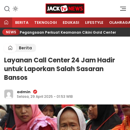
Lewati
ke
Sumber Referensi Terpercaya
Jacktvnews.com
konten
BERITA
TEKNOLOGI
EDUKASI
LIFESTYLE
OLAHRAG
NEWS
ktor Pegangsaan Perkuat Keamanan Cikini Gold Center
Berita
Layanan Call Center 24 Jam Hadir
untuk Laporkan Salah Sasaran
Bansos
admin
Selasa, 29 April 2025 - 01:53 WIB