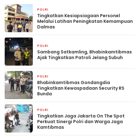
POLRI
14 jam yang lalu
Tingkatkan Kesiapsiagaan Personel
Melalui Latihan Peningkatan Kemampuan
Dalmas
POLRI
2 hari yang lalu
Sambang Satkamling, Bhabinkamtibmas
Ajak Tingkatkan Patroli Jelang Subuh
POLRI
3 hari yang lalu
Bhabinkamtibmas Gondangdia
Tingkatkan Kewaspadaan Security RS
Bunda
POLRI
4 hari yang lalu
Tingkatkan Jaga Jakarta On The Spot
Perkuat Sinergi Polri dan Warga Jaga
Kamtibmas