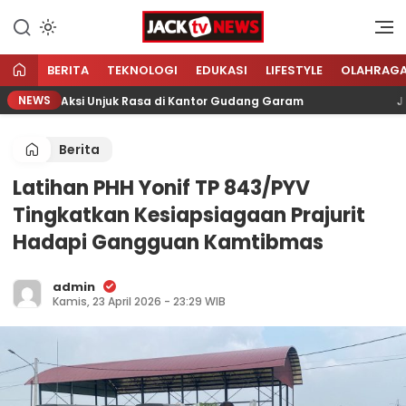
Lewati
ke
Sumber Referensi Terpercaya
Jacktvnews.com
konten
BERITA
TEKNOLOGI
EDUKASI
LIFESTYLE
OLAHRAG
NEWS
ayani Aksi Unjuk Rasa di Kantor Gudang Garam
Jumat
Berita
Latihan PHH Yonif TP 843/PYV
Tingkatkan Kesiapsiagaan Prajurit
Hadapi Gangguan Kamtibmas
admin
Kamis, 23 April 2026 - 23:29 WIB