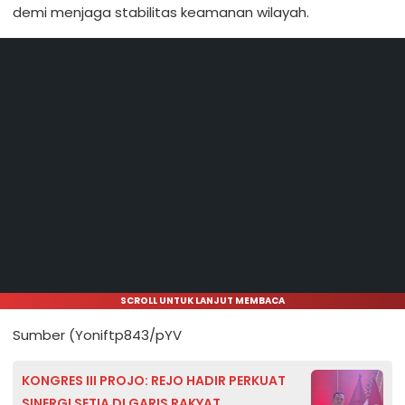
demi menjaga stabilitas keamanan wilayah.
SCROLL UNTUK LANJUT MEMBACA
Sumber (Yoniftp843/pYV
KONGRES III PROJO: REJO HADIR PERKUAT
SINERGI SETIA DI GARIS RAKYAT