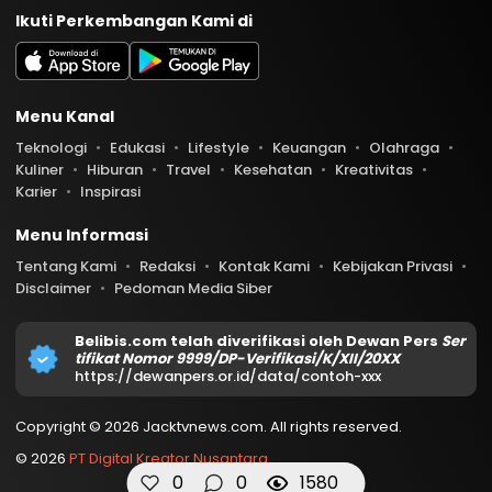
Ikuti Perkembangan Kami di
Menu Kanal
Teknologi
Edukasi
Lifestyle
Keuangan
Olahraga
Kuliner
Hiburan
Travel
Kesehatan
Kreativitas
Karier
Inspirasi
Menu Informasi
Tentang Kami
Redaksi
Kontak Kami
Kebijakan Privasi
Disclaimer
Pedoman Media Siber
Belibis.com telah diverifikasi oleh Dewan Pers
Ser
tifikat Nomor 9999/DP-Verifikasi/K/XII/20XX
https://dewanpers.or.id/data/contoh-xxx
Copyright © 2026 Jacktvnews.com. All rights reserved.
© 2026
PT Digital Kreator Nusantara
0
0
1580