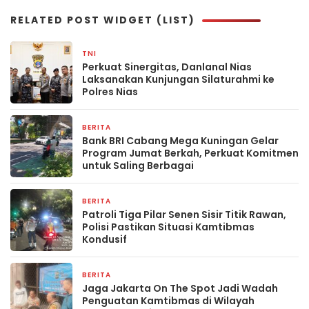
RELATED POST WIDGET (LIST)
TNI
2 hari yang lalu
Perkuat Sinergitas, Danlanal Nias
Laksanakan Kunjungan Silaturahmi ke
Polres Nias
BERITA
3 hari yang lalu
Bank BRI Cabang Mega Kuningan Gelar
Program Jumat Berkah, Perkuat Komitmen
untuk Saling Berbagai
BERITA
4 hari yang lalu
Patroli Tiga Pilar Senen Sisir Titik Rawan,
Polisi Pastikan Situasi Kamtibmas
Kondusif
BERITA
2 minggu yang lalu
Jaga Jakarta On The Spot Jadi Wadah
Penguatan Kamtibmas di Wilayah