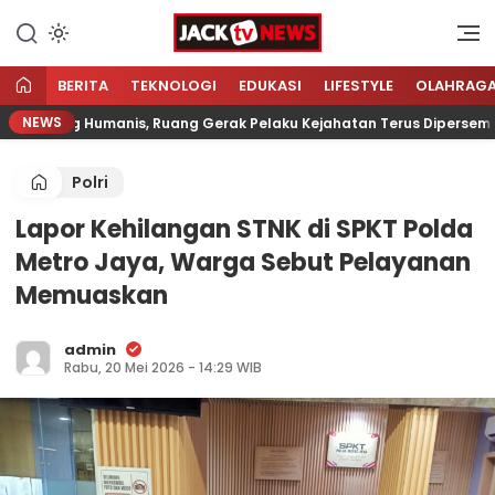
Lewati
ke
Sumber Referensi Terpercaya
Jacktvnews.com
konten
BERITA
TEKNOLOGI
EDUKASI
LIFESTYLE
OLAHRAG
NEWS
angsung Humanis, Ruang Gerak Pelaku Kejahatan Terus Dipersempit
Polri
Lapor Kehilangan STNK di SPKT Polda
Metro Jaya, Warga Sebut Pelayanan
Memuaskan
admin
Rabu, 20 Mei 2026 - 14:29 WIB