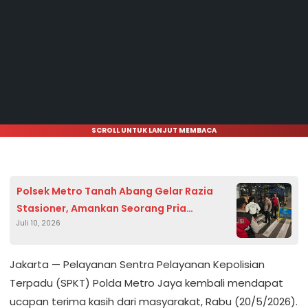
SCROLL UNTUK LANJUT MEMBACA
Polsek Metro Tanah Abang Gelar Razia
Stasioner, Amankan Seorang Pria
Juli 10, 2026
Pembawa Obat Daftar G
Jakarta — Pelayanan Sentra Pelayanan Kepolisian
Terpadu (SPKT) Polda Metro Jaya kembali mendapat
ucapan terima kasih dari masyarakat, Rabu (20/5/2026).