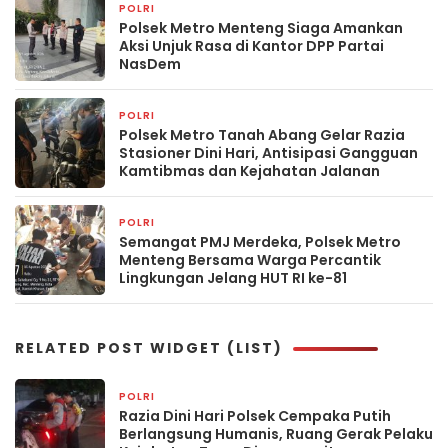
POLRI
1 hari yang lalu
Polsek Metro Menteng Siaga Amankan
Aksi Unjuk Rasa di Kantor DPP Partai
NasDem
POLRI
1 hari yang lalu
Polsek Metro Tanah Abang Gelar Razia
Stasioner Dini Hari, Antisipasi Gangguan
Kamtibmas dan Kejahatan Jalanan
POLRI
1 hari yang lalu
Semangat PMJ Merdeka, Polsek Metro
Menteng Bersama Warga Percantik
Lingkungan Jelang HUT RI ke-81
RELATED POST WIDGET (LIST)
POLRI
2 jam yang lalu
Razia Dini Hari Polsek Cempaka Putih
Berlangsung Humanis, Ruang Gerak Pelaku