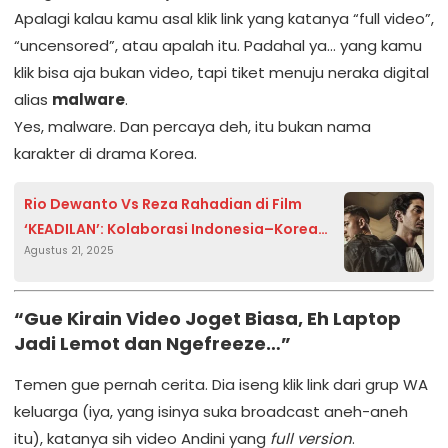
Apalagi kalau kamu asal klik link yang katanya “full video”,
“uncensored”, atau apalah itu. Padahal ya… yang kamu
klik bisa aja bukan video, tapi tiket menuju neraka digital
alias
malware
.
Yes, malware. Dan percaya deh, itu bukan nama
karakter di drama Korea.
Rio Dewanto Vs Reza Rahadian di Film
‘KEADILAN’: Kolaborasi Indonesia–Korea
Agustus 21, 2025
Angkat Isu Sosial Berat
“Gue Kirain Video Joget Biasa, Eh Laptop
Jadi Lemot dan Ngefreeze…”
Temen gue pernah cerita. Dia iseng klik link dari grup WA
keluarga (iya, yang isinya suka broadcast aneh-aneh
itu), katanya sih video Andini yang
full version
.