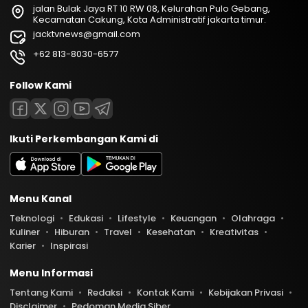
jalan Bulak Jaya RT 10 RW 08, Kelurahan Pulo Gebang,
Kecamatan Cakung, Kota Administratif jakarta timur.
jacktvnews@gmail.com
+62 813-8030-6577
Follow Kami
Ikuti Perkembangan Kami di
Menu Kanal
Teknologi
Edukasi
Lifestyle
Keuangan
Olahraga
Kuliner
Hiburan
Travel
Kesehatan
Kreativitas
Karier
Inspirasi
Menu Informasi
Tentang Kami
Redaksi
Kontak Kami
Kebijakan Privasi
Disclaimer
Pedoman Media Siber