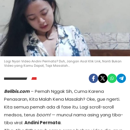
Lagi Nyari Video Andini Permata? Duh, Jangan Asal Klik Link, Nanti Bukan
Video yang Kamu Dapat, Tapi Masalah...
Belibis.com
– Pernah Nggak Sih, Cuma Karena
Penasaran, Kita Malah Kena Masalah? Oke, gue ngerti.
Kita semua pernah ada di fase itu. Lagi scroll-scroll
medsos, terus
boom!
— muncul nama asing yang tiba-
tiba viral:
Andini Permata
.