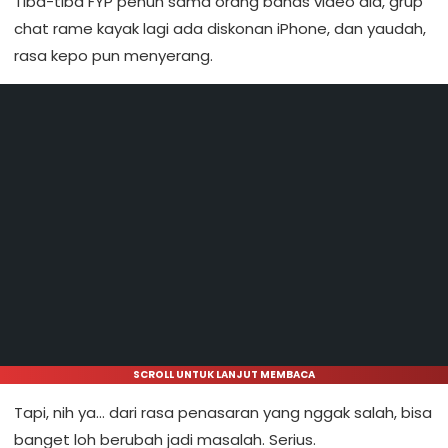
Tiba-tiba FYP penuh sama orang bahas video dia, grup
chat rame kayak lagi ada diskonan iPhone, dan yaudah,
rasa kepo pun menyerang.
SCROLL UNTUK LANJUT MEMBACA
Tapi, nih ya… dari rasa penasaran yang nggak salah, bisa
banget loh berubah jadi masalah. Serius.