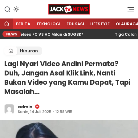
Lewati
ke
Sumber Referensi Terpercaya
Jacktvnews.com
konten
BERITA
TEKNOLOGI
EDUKASI
LIFESTYLE
OLAHRAG
NEWS
a Chelsea FC VS AC Milan di SUGBK*
Tiga Calon wisa
Hiburan
Lagi Nyari Video Andini Permata?
Duh, Jangan Asal Klik Link, Nanti
Bukan Video yang Kamu Dapat, Tapi
Masalah…
admin
Senin, 14 Juli 2025 - 12:58 WIB