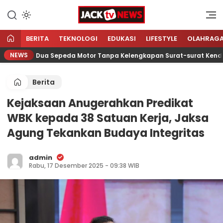
Lewati
ke
Sumber Referensi Terpercaya
Jacktvnews.com
konten
BERITA
TEKNOLOGI
EDUKASI
LIFESTYLE
OLAHRAG
NEWS
Amankan Dua Sepeda Motor Tanpa Kelengkapan Surat-surat Kendaraa
Berita
Kejaksaan Anugerahkan Predikat
WBK kepada 38 Satuan Kerja, Jaksa
Agung Tekankan Budaya Integritas
admin
Rabu, 17 Desember 2025 - 09:38 WIB