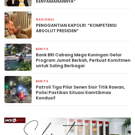
KENYAMANANNYA”
NASIONAL
1 hari yang lalu
PENGGANTIAN KAPOLRI “KOMPETENSI
ABSOLUT PRESIDEN”
BERITA
2 hari yang lalu
Bank BRI Cabang Mega Kuningan Gelar
Program Jumat Berkah, Perkuat Komitmen
untuk Saling Berbagai
BERITA
3 hari yang lalu
Patroli Tiga Pilar Senen Sisir Titik Rawan,
Polisi Pastikan Situasi Kamtibmas
Kondusif