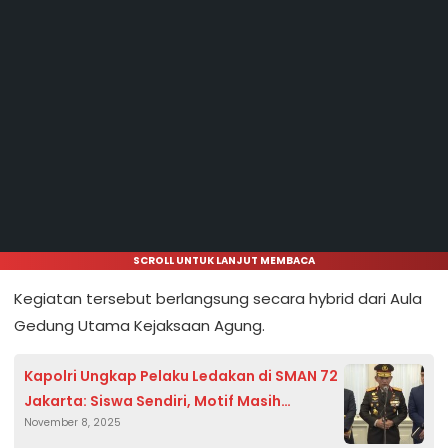
SCROLL UNTUK LANJUT MEMBACA
Kegiatan tersebut berlangsung secara hybrid dari Aula
Gedung Utama Kejaksaan Agung.
Kapolri Ungkap Pelaku Ledakan di SMAN 72
Jakarta: Siswa Sendiri, Motif Masih
November 8, 2025
Didalami