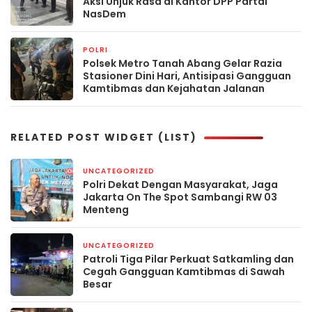
Aksi Unjuk Rasa di Kantor DPP Partai
NasDem
POLRI
1 hari yang lalu
Polsek Metro Tanah Abang Gelar Razia
Stasioner Dini Hari, Antisipasi Gangguan
Kamtibmas dan Kejahatan Jalanan
RELATED POST WIDGET (LIST)
UNCATEGORIZED
1 hari yang lalu
Polri Dekat Dengan Masyarakat, Jaga
Jakarta On The Spot Sambangi RW 03
Menteng
UNCATEGORIZED
3 hari yang lalu
Patroli Tiga Pilar Perkuat Satkamling dan
Cegah Gangguan Kamtibmas di Sawah
Besar