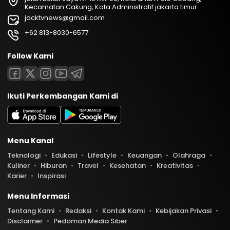
Kecamatan Cakung, Kota Administratif jakarta timur.
jacktvnews@gmail.com
+62 813-8030-6577
Follow Kami
Ikuti Perkembangan Kami di
Menu Kanal
Teknologi
Edukasi
Lifestyle
Keuangan
Olahraga
Kuliner
Hiburan
Travel
Kesehatan
Kreativitas
Karier
Inspirasi
Menu Informasi
Tentang Kami
Redaksi
Kontak Kami
Kebijakan Privasi
Disclaimer
Pedoman Media Siber