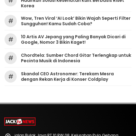
#
Hadirkan Solusi Kesehatan Kulit Berbasis Riset
Korea
Wow, Tren Viral ‘AI Look’ Bikin Wajah Seperti Filter
#
Sungguhan! Kamu Sudah Coba?
10 Artis AV Jepang yang Paling Banyak Dicari di
#
Google, Nomor 3 Bikin Kaget!
Chordtela: Sumber Chord Gitar Terlengkap untuk
#
Pecinta Musik di Indonesia
Skandal CEO Astronomer: Terekam Mesra
#
dengan Rekan Kerja di Konser Coldplay
jalan Bulak Jaya RT 10 RW 08, Kelurahan Pulo Gebang,