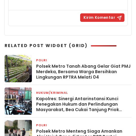
RELATED POST WIDGET (GRID)
POLRI
11 jam yang lalu
Polsek Metro Tanah Abang Gelar Giat PMJ
Merdeka, Bersama Warga Bersihkan
Lingkungan RPTRA Melati 04
HUKUM/KRIMINAL
14 jam yang lalu
Kapolres: Sinergi Antarinstansi Kunci
Penegakan Hukum dan Perlindungan
Masyarakat, Bea Cukai Tanjung Priok
Gagalkan Penyelundupan Harley-
Davidson Bekas.
POLRI
1 hari yang lalu
Polsek Metro Menteng Siaga Amankan