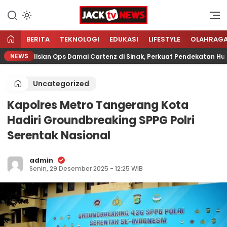
Lewati
ke
Sumber Referensi Terpercaya
Jacktvnews.com
konten
BERITA
TEKNOLOGI
EDUKASI
LIFESTYLE
OLAHRAG
NEWS
Kepolisian Ops Damai Cartenz di Sinak, Perkuat Pendekatan Humani
Uncategorized
Kapolres Metro Tangerang Kota
Hadiri Groundbreaking SPPG Polri
Serentak Nasional
admin
Senin, 29 Desember 2025 - 12:25 WIB