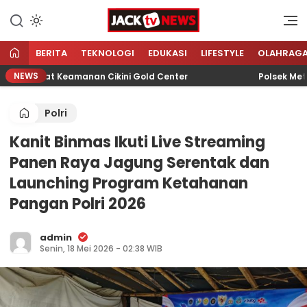
Lewati
ke
Sumber Referensi Terpercaya
Jacktvnews.com
konten
BERITA
TEKNOLOGI
EDUKASI
LIFESTYLE
OLAHRAG
NEWS
erkuat Keamanan Cikini Gold Center
Polsek Metro Me
Polri
Kanit Binmas Ikuti Live Streaming
Panen Raya Jagung Serentak dan
Launching Program Ketahanan
Pangan Polri 2026
admin
Senin, 18 Mei 2026 - 02:38 WIB