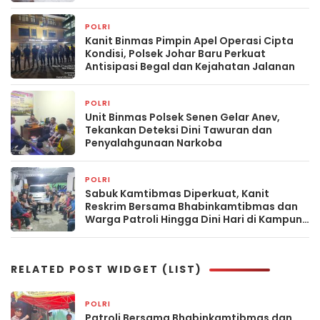
Keamanan Lingkungan
POLRI
2 bulan yang lalu
Kanit Binmas Pimpin Apel Operasi Cipta
Kondisi, Polsek Johar Baru Perkuat
Antisipasi Begal dan Kejahatan Jalanan
POLRI
3 bulan yang lalu
Unit Binmas Polsek Senen Gelar Anev,
Tekankan Deteksi Dini Tawuran dan
Penyalahgunaan Narkoba
POLRI
3 bulan yang lalu
Sabuk Kamtibmas Diperkuat, Kanit
Reskrim Bersama Bhabinkamtibmas dan
Warga Patroli Hingga Dini Hari di Kampung
Rawa
RELATED POST WIDGET (LIST)
POLRI
15 jam yang lalu
Patroli Bersama Bhabinkamtibmas dan