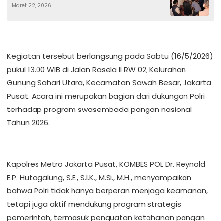
Maret 22, 2026
di Cipayung
Kegiatan tersebut berlangsung pada Sabtu (16/5/2026)
pukul 13.00 WIB di Jalan Rasela II RW 02, Kelurahan
Gunung Sahari Utara, Kecamatan Sawah Besar, Jakarta
Pusat. Acara ini merupakan bagian dari dukungan Polri
terhadap program swasembada pangan nasional
Tahun 2026.
Kapolres Metro Jakarta Pusat, KOMBES POL Dr. Reynold
E.P. Hutagalung, S.E., S.I.K., M.Si., M.H., menyampaikan
bahwa Polri tidak hanya berperan menjaga keamanan,
tetapi juga aktif mendukung program strategis
pemerintah, termasuk penguatan ketahanan pangan