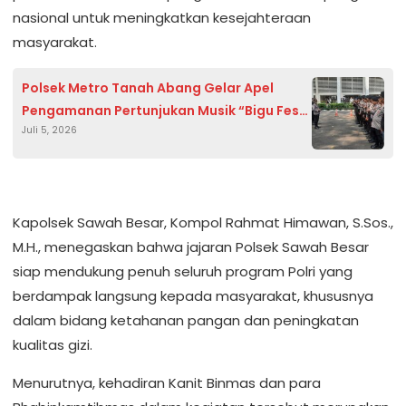
nasional untuk meningkatkan kesejahteraan
masyarakat.
Polsek Metro Tanah Abang Gelar Apel
Pengamanan Pertunjukan Musik “Bigu Fest”
Juli 5, 2026
di Stadion Madya GBK, Ratusan Personel
Disiagakan
Kapolsek Sawah Besar, Kompol Rahmat Himawan, S.Sos.,
M.H., menegaskan bahwa jajaran Polsek Sawah Besar
siap mendukung penuh seluruh program Polri yang
berdampak langsung kepada masyarakat, khususnya
dalam bidang ketahanan pangan dan peningkatan
kualitas gizi.
Menurutnya, kehadiran Kanit Binmas dan para