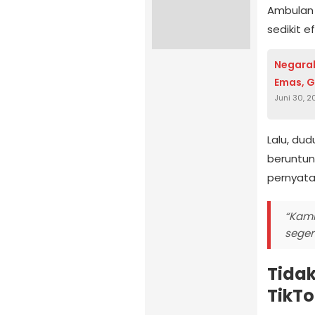
Ambulan
sedikit e
Negarak
Emas, G
Juni 30, 2
Lalu, du
beruntun
pernyata
“Kami
seger
Tidak
TikTo