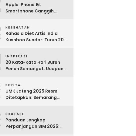
2
Apple iPhone 16:
Smartphone Canggih
dengan Performa Super di
3
2024
KESEHATAN
Rahasia Diet Artis India
Kushboo Sundar: Turun 20
Kg dan Tampil Awet Muda di
4
Usia 50-an
INSPIRASI
20 Kata-Kata Hari Buruh
Penuh Semangat: Ucapan
Bijak untuk Menghargai
5
Para Pekerja
BERITA
UMK Jateng 2025 Resmi
Ditetapkan: Semarang
Tertinggi, Banjarnegara
6
Terendah
EDUKASI
Panduan Lengkap
Perpanjangan SIM 2025:
Syarat, Biaya, dan Cara