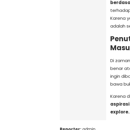
berdasar
terhadap 
Karena y
adalah s
Penut
Masu
Di zaman
benar at
ingin dib
bawa buk
Karena di
aspiras
explore.
Reporter:
admin