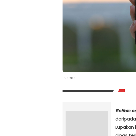
Ilustrasi
Belibis.
daripada
Lupakan 
dinas te