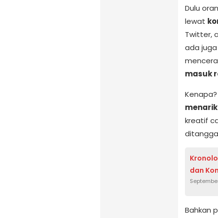
Dulu ora
lewat
ko
Twitter, 
ada juga
mencera
masuk r
Kenapa?
menarik
kreatif 
ditangga
Kronolo
dan Kon
September
Bahkan p