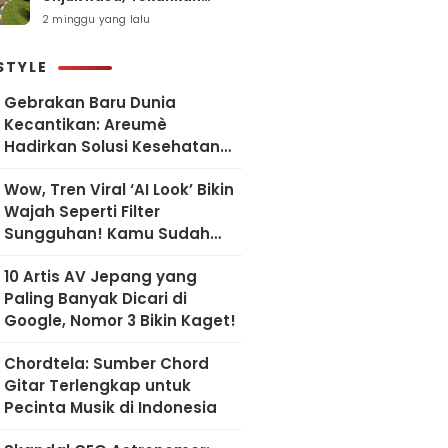
Pelayanan Humanis dan
2 minggu yang lalu
Sesuai SOP
STYLE
Gebrakan Baru Dunia
Kecantikan: Areumè
Hadirkan Solusi Kesehatan
Kulit Berbasis Riset Korea
Wow, Tren Viral ‘AI Look’ Bikin
Wajah Seperti Filter
Sungguhan! Kamu Sudah
Coba?
10 Artis AV Jepang yang
Paling Banyak Dicari di
Google, Nomor 3 Bikin Kaget!
Chordtela: Sumber Chord
Gitar Terlengkap untuk
Pecinta Musik di Indonesia