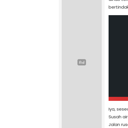
bertindak
Iya, sese
Susah ai
Jalan ru