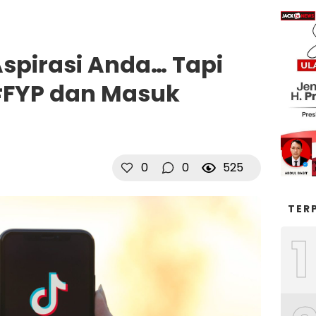
spirasi Anda… Tapi
#FYP dan Masuk
0
0
525
TER
1