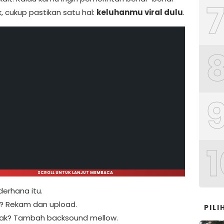
, cukup pastikan satu hal:
keluhanmu viral dulu
.
1
SCROLL UNTUK LANJUT MEMBACA
derhana itu.
r? Rekam dan upload.
PIL
sak? Tambah backsound mellow.