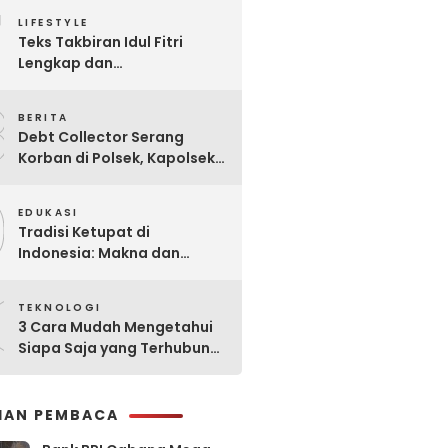
7
Praktis
LIFESTYLE
Teks Takbiran Idul Fitri
Lengkap dan
Terjemahannya
8
BERITA
Debt Collector Serang
Korban di Polsek, Kapolsek
Bukit Raya Diberhentikan
9
EDUKASI
Tradisi Ketupat di
Indonesia: Makna dan
Sejarahnya
0
TEKNOLOGI
3 Cara Mudah Mengetahui
Siapa Saja yang Terhubung
ke Jaringan WiFi Anda
IHAN PEMBACA