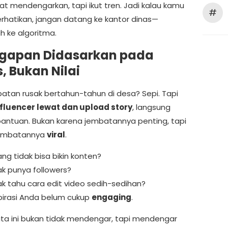
at mendengarkan, tapi ikut tren. Jadi kalau kamu
#
perhatikan, jangan datang ke kantor dinas—
h ke algoritma.
gapan Didasarkan pada
, Bukan Nilai
atan rusak bertahun-tahun di desa? Sepi. Tapi
nfluencer lewat dan upload story
, langsung
antuan. Bukan karena jembatannya penting, tapi
jembatannya
viral
.
ng tidak bisa bikin konten?
ak punya followers?
ak tahu cara edit video sedih-sedihan?
pirasi Anda belum cukup
engaging
.
ita ini bukan tidak mendengar, tapi mendengar