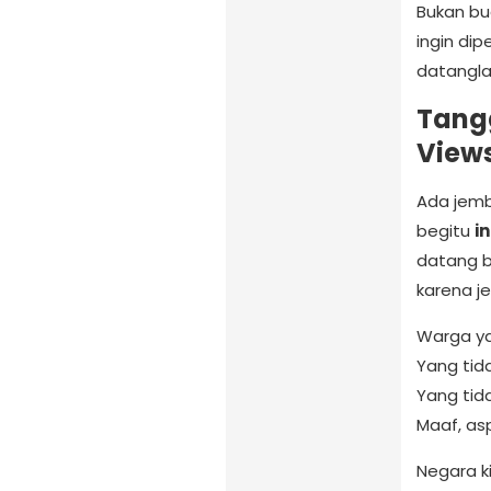
Bukan bu
ingin di
datangla
Tang
Views
Ada jemb
begitu
i
datang b
karena 
Warga ya
Yang tid
Yang tid
Maaf, as
Negara k