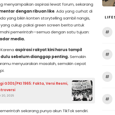
ng menyampaikan aspirasi lewat forum, sekarang
mentar dengan ribuan like
. Ada yang curhat di
LIFE
ada yang bikin konten storytelling sambil nangis,
 yang cukup pakai green screen berita untuk
#
mahi pemerintah—semua dengan satu tujuan:
adar media.
 Karena
aspirasi rakyat kini harus tampil
#
 dulu sebelum dianggap penting.
Semakin
caramu menyuarakan masalah, semakin cepat
pi.
#
gi G30S/PKI 1965: Fakta, Versi Resmi,
troversi
 20, 2025
#
emerintah sekarang punya akun TikTok sendiri.