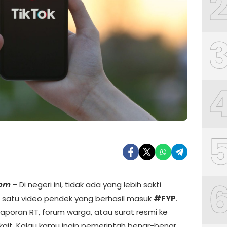
com
– Di negeri ini, tidak ada yang lebih sakti
 satu video pendek yang berhasil masuk
#FYP
.
laporan RT, forum warga, atau surat resmi ke
rkait. Kalau kamu ingin pemerintah benar-benar