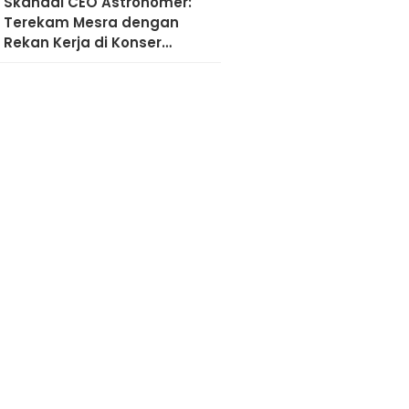
Skandal CEO Astronomer:
Terekam Mesra dengan
Rekan Kerja di Konser
Coldplay