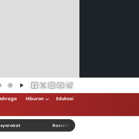
6
lahraga
Hiburan
Edukasi
at
Razia Dini Hari Polsek Cempaka Putih Berlang