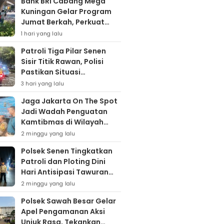
Bank BRI Cabang Mega
Kuningan Gelar Program
Jumat Berkah, Perkuat
Komitmen untuk Saling
1 hari yang lalu
Berbagai
Patroli Tiga Pilar Senen
Sisir Titik Rawan, Polisi
Pastikan Situasi
Kamtibmas Kondusif
3 hari yang lalu
Jaga Jakarta On The Spot
Jadi Wadah Penguatan
Kamtibmas di Wilayah
Kampung Bali
2 minggu yang lalu
Polsek Senen Tingkatkan
Patroli dan Ploting Dini
Hari Antisipasi Tawuran
serta Gangguan
2 minggu yang lalu
Kamtibmas
Polsek Sawah Besar Gelar
Apel Pengamanan Aksi
Unjuk Rasa, Tekankan