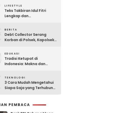
7
Praktis
LIFESTYLE
Teks Takbiran Idul Fitri
Lengkap dan
Terjemahannya
8
BERITA
Debt Collector Serang
Korban di Polsek, Kapolsek
Bukit Raya Diberhentikan
9
EDUKASI
Tradisi Ketupat di
Indonesia: Makna dan
Sejarahnya
0
TEKNOLOGI
3 Cara Mudah Mengetahui
Siapa Saja yang Terhubung
ke Jaringan WiFi Anda
IHAN PEMBACA