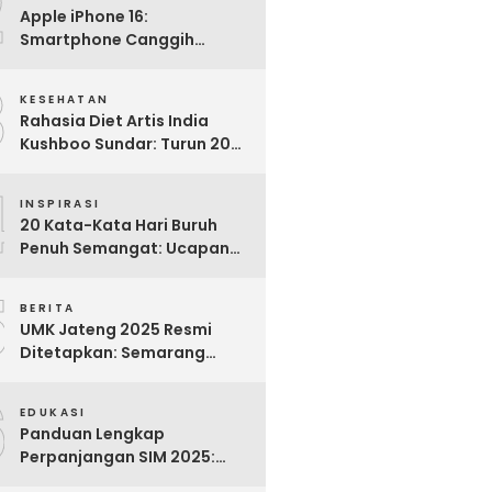
2
Apple iPhone 16:
Smartphone Canggih
dengan Performa Super di
3
2024
KESEHATAN
Rahasia Diet Artis India
Kushboo Sundar: Turun 20
Kg dan Tampil Awet Muda di
4
Usia 50-an
INSPIRASI
20 Kata-Kata Hari Buruh
Penuh Semangat: Ucapan
Bijak untuk Menghargai
5
Para Pekerja
BERITA
UMK Jateng 2025 Resmi
Ditetapkan: Semarang
Tertinggi, Banjarnegara
6
Terendah
EDUKASI
Panduan Lengkap
Perpanjangan SIM 2025:
Syarat, Biaya, dan Cara