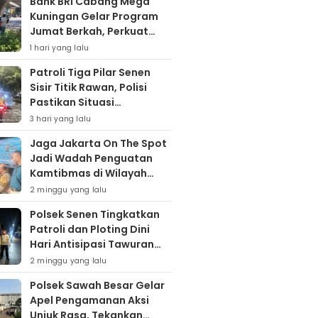
Bank BRI Cabang Mega
Kuningan Gelar Program
Jumat Berkah, Perkuat
Komitmen untuk Saling
1 hari yang lalu
Berbagai
Patroli Tiga Pilar Senen
Sisir Titik Rawan, Polisi
Pastikan Situasi
Kamtibmas Kondusif
3 hari yang lalu
Jaga Jakarta On The Spot
Jadi Wadah Penguatan
Kamtibmas di Wilayah
Kampung Bali
2 minggu yang lalu
Polsek Senen Tingkatkan
Patroli dan Ploting Dini
Hari Antisipasi Tawuran
serta Gangguan
2 minggu yang lalu
Kamtibmas
Polsek Sawah Besar Gelar
Apel Pengamanan Aksi
Unjuk Rasa, Tekankan