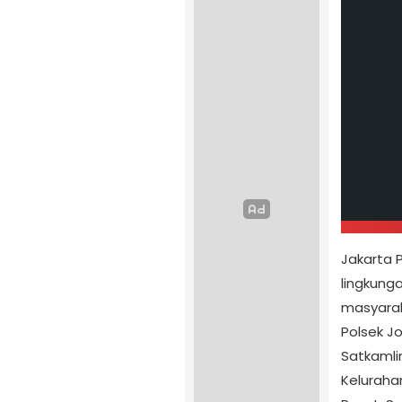
Jakarta
lingkung
masyarak
Polsek J
Satkamli
Keluraha