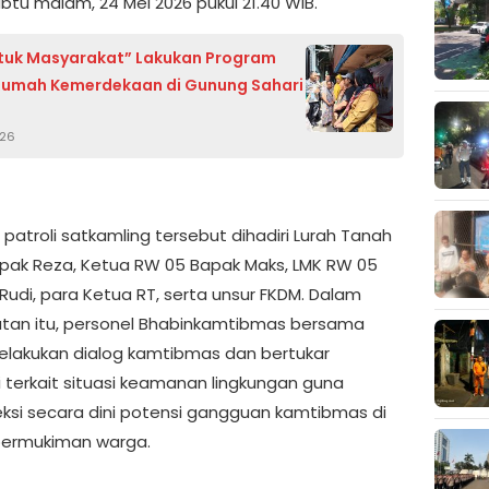
btu malam, 24 Mei 2026 pukul 21.40 WIB.
ntuk Masyarakat” Lakukan Program
Rumah Kemerdekaan di Gunung Sahari
026
patroli satkamling tersebut dihadiri Lurah Tanah
apak Reza, Ketua RW 05 Bapak Maks, LMK RW 05
Rudi, para Ketua RT, serta unsur FKDM. Dalam
an itu, personel Bhabinkamtibmas bersama
lakukan dialog kamtibmas dan bertukar
i terkait situasi keamanan lingkungan guna
si secara dini potensi gangguan kamtibmas di
permukiman warga.