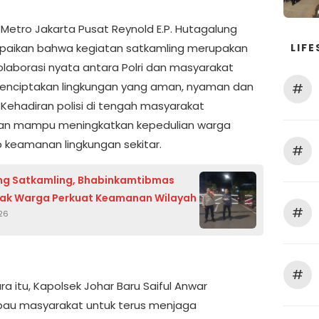
 Metro Jakarta Pusat Reynold E.P. Hutagalung
LIFE
aikan bahwa kegiatan satkamling merupakan
olaborasi nyata antara Polri dan masyarakat
nciptakan lingkungan yang aman, nyaman dan
#
 Kehadiran polisi di tengah masyarakat
kan mampu meningkatkan kepedulian warga
 keamanan lingkungan sekitar.
#
g Satkamling, Bhabinkamtibmas
Ajak Warga Perkuat Keamanan Wilayah
#
026
#
a itu, Kapolsek Johar Baru Saiful Anwar
au masyarakat untuk terus menjaga