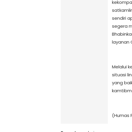
kekompak
satkamli
sendiri 
segera m
Bhabinka
layanan C
Melalui k
situasi l
yang bai
kamtibma
(Humas P