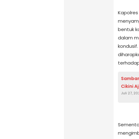
Kapolres
menyamp
bentuk k
dalam me
kondusif.
diharap
terhadap
Samban
Cikini 
Juli 27, 2
Sementar
mengimb