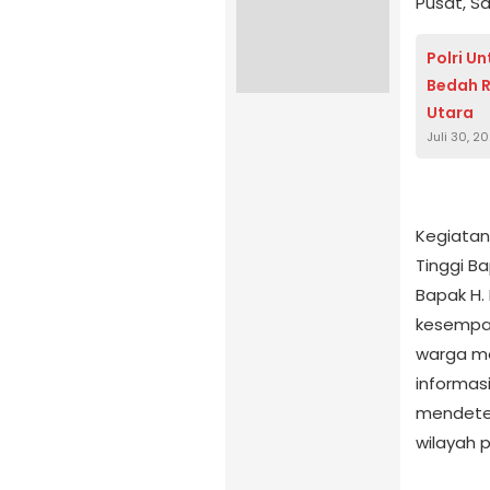
Pusat, Sa
Polri U
Bedah 
Utara
Juli 30, 2
Kegiatan 
Tinggi B
Bapak H. 
kesempat
warga me
informas
mendetek
wilayah 