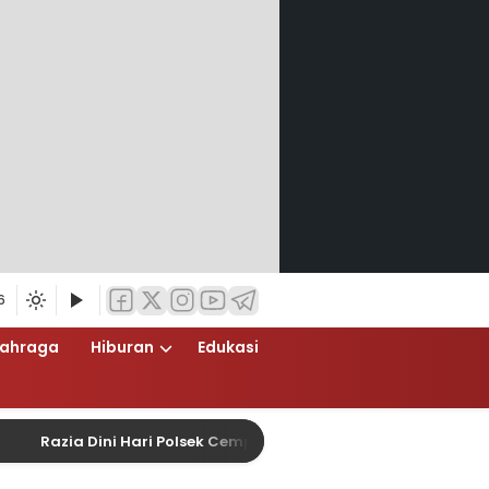
6
lahraga
Hiburan
Edukasi
ia Dini Hari Polsek Cempaka Putih Berlangsung Humanis, Ruan