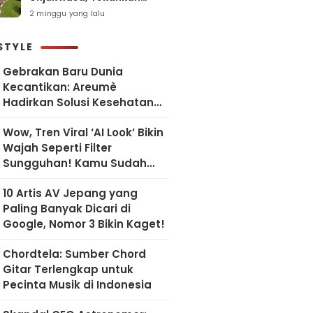
Pelayanan Humanis dan
2 minggu yang lalu
Sesuai SOP
STYLE
Gebrakan Baru Dunia
Kecantikan: Areumè
Hadirkan Solusi Kesehatan
Kulit Berbasis Riset Korea
Wow, Tren Viral ‘AI Look’ Bikin
Wajah Seperti Filter
Sungguhan! Kamu Sudah
Coba?
10 Artis AV Jepang yang
Paling Banyak Dicari di
Google, Nomor 3 Bikin Kaget!
Chordtela: Sumber Chord
Gitar Terlengkap untuk
Pecinta Musik di Indonesia