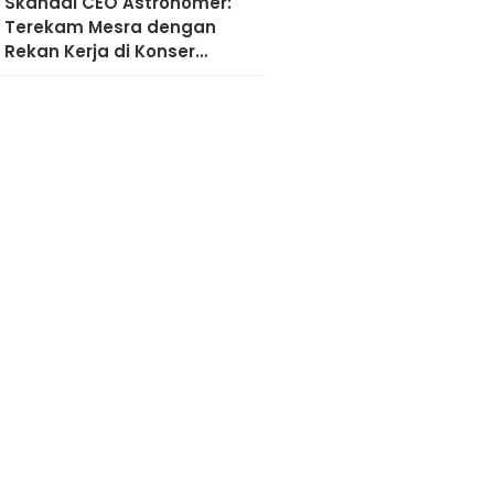
Skandal CEO Astronomer:
Terekam Mesra dengan
Rekan Kerja di Konser
Coldplay