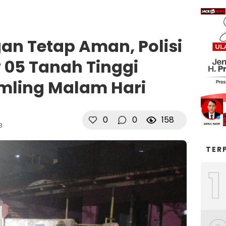
an Tetap Aman, Polisi
05 Tanah Tinggi
mling Malam Hari
0
0
158
B
TER
1