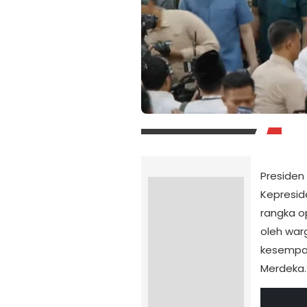
Presiden
Kepresid
rangka op
oleh war
kesempat
Merdeka.