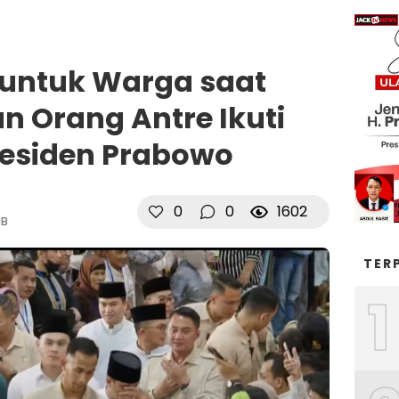
 untuk Warga saat
n Orang Antre Ikuti
residen Prabowo
0
0
1602
IB
TER
1