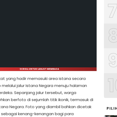
SCROLL UNTUK LANJUT MEMBACA
1
at yang hadir memasuki area istana secara
 melalui jalur Istana Negara menuju halaman
erdeka. Sepanjang jalur tersebut, warga
hkan berfoto di sejumlah titik ikonik, termasuk di
tana Negara. Foto yang diambil bahkan dicetak
PIL
 sebagai kenang-kenangan bagi para