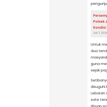
pengunju
Persemp
Polsek 
Kondisi 
Juli 7, 202
Untuk me
dua tend
masyarak
guna men
sejak pag
Setibany
disuguhi
Lebaran 
sate ter
ribuan p