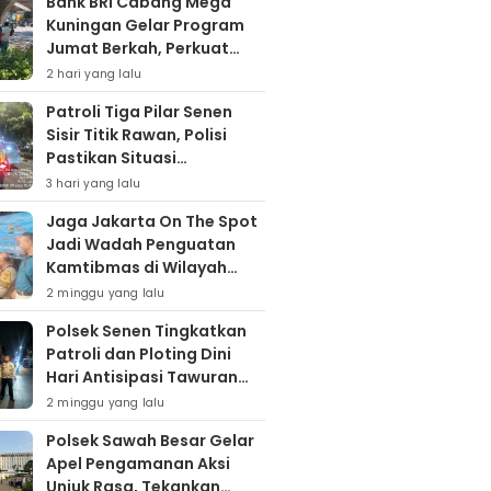
Bank BRI Cabang Mega
Kuningan Gelar Program
Jumat Berkah, Perkuat
Komitmen untuk Saling
2 hari yang lalu
Berbagai
Patroli Tiga Pilar Senen
Sisir Titik Rawan, Polisi
Pastikan Situasi
Kamtibmas Kondusif
3 hari yang lalu
Jaga Jakarta On The Spot
Jadi Wadah Penguatan
Kamtibmas di Wilayah
Kampung Bali
2 minggu yang lalu
Polsek Senen Tingkatkan
Patroli dan Ploting Dini
Hari Antisipasi Tawuran
serta Gangguan
2 minggu yang lalu
Kamtibmas
Polsek Sawah Besar Gelar
Apel Pengamanan Aksi
Unjuk Rasa, Tekankan