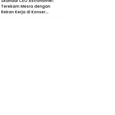
Skandal CEO Astronomer:
Terekam Mesra dengan
Rekan Kerja di Konser
Coldplay