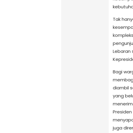
kebutuha
Tak hany
kesempat
kompleks
pengunj
Lebaran 
Kepresid
Bagi war
membagik
diambil 
yang be
menerima
Presiden
menyapa 
juga dir