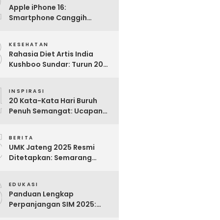
2
Apple iPhone 16:
Smartphone Canggih
dengan Performa Super di
3
2024
KESEHATAN
Rahasia Diet Artis India
Kushboo Sundar: Turun 20
Kg dan Tampil Awet Muda di
4
Usia 50-an
INSPIRASI
20 Kata-Kata Hari Buruh
Penuh Semangat: Ucapan
Bijak untuk Menghargai
5
Para Pekerja
BERITA
UMK Jateng 2025 Resmi
Ditetapkan: Semarang
Tertinggi, Banjarnegara
6
Terendah
EDUKASI
Panduan Lengkap
Perpanjangan SIM 2025:
Syarat, Biaya, dan Cara