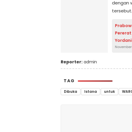
dengan w
tersebut
Prabowo
Pererat
Yordan
November 
Reporter:
admin
TAG
Dibuka
Istana
untuk
WAR