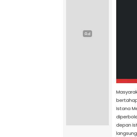
Masyarak
bertahap
Istana M
diperbole
depan Is
langsung