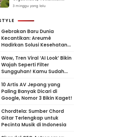
Pelayanan Humanis dan
3 minggu yang lalu
Sesuai SOP
STYLE
Gebrakan Baru Dunia
Kecantikan: Areumè
Hadirkan Solusi Kesehatan
Kulit Berbasis Riset Korea
Wow, Tren Viral ‘AI Look’ Bikin
Wajah Seperti Filter
Sungguhan! Kamu Sudah
Coba?
10 Artis AV Jepang yang
Paling Banyak Dicari di
Google, Nomor 3 Bikin Kaget!
Chordtela: Sumber Chord
Gitar Terlengkap untuk
Pecinta Musik di Indonesia