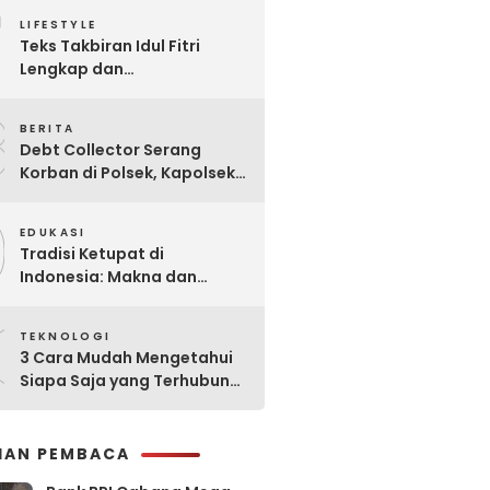
7
Praktis
LIFESTYLE
Teks Takbiran Idul Fitri
Lengkap dan
Terjemahannya
8
BERITA
Debt Collector Serang
Korban di Polsek, Kapolsek
Bukit Raya Diberhentikan
9
EDUKASI
Tradisi Ketupat di
Indonesia: Makna dan
Sejarahnya
0
TEKNOLOGI
3 Cara Mudah Mengetahui
Siapa Saja yang Terhubung
ke Jaringan WiFi Anda
IHAN PEMBACA