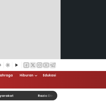
6
lahraga
Hiburan
Edukasi
t
Razia Dini Hari Polsek Cempaka Putih Berlangsu