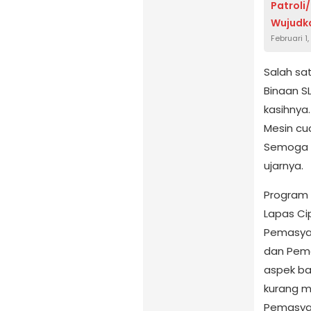
Patroli
Wujudk
Februari 1
Salah sa
Binaan S
kasihnya
Mesin cu
Semoga k
ujarnya.
Program 
Lapas Ci
Pemasyar
dan Pema
aspek ba
kurang m
Pemasyara