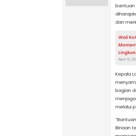
bantuan 
diharapk
dan meri
Wali Ko
Moment
Lingku
April 12, 2
Kepala L
menyampa
bagian d
menjaga 
melalui 
“Bantuan
Binaan te
memegan