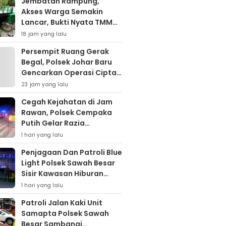
Jembatan Rampung,
Akses Warga Semakin
Lancar, Bukti Nyata TMMD
Ke-129 Hadirkan Manfaat
18 jam yang lalu
untuk Kampung Sesor
Persempit Ruang Gerak
Begal, Polsek Johar Baru
Gencarkan Operasi Cipta
Kondisi Dini Hari
23 jam yang lalu
Cegah Kejahatan di Jam
Rawan, Polsek Cempaka
Putih Gelar Razia
Stasioner
1 hari yang lalu
Penjagaan Dan Patroli Blue
Light Polsek Sawah Besar
Sisir Kawasan Hiburan
Malam, Cegah Tawuran
1 hari yang lalu
dan Balap Liar
Patroli Jalan Kaki Unit
Samapta Polsek Sawah
Besar Sambangi