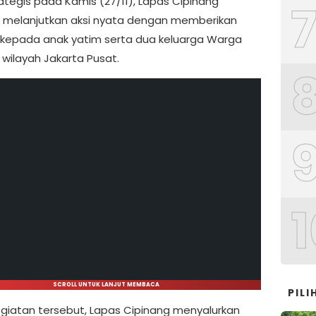
rategis pada Kamis (27/11), Lapas Cipinang
 melanjutkan aksi nyata dengan memberikan
kepada anak yatim serta dua keluarga Warga
 wilayah Jakarta Pusat.
1
SCROLL UNTUK LANJUT MEMBACA
PIL
giatan tersebut, Lapas Cipinang menyalurkan