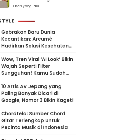
Kemenkeu, Pastikan
1 hari yang lalu
Situasi Kamtibmas Tetap
Kondusif
STYLE
Gebrakan Baru Dunia
Kecantikan: Areumè
Hadirkan Solusi Kesehatan
Kulit Berbasis Riset Korea
Wow, Tren Viral ‘AI Look’ Bikin
Wajah Seperti Filter
Sungguhan! Kamu Sudah
Coba?
10 Artis AV Jepang yang
Paling Banyak Dicari di
Google, Nomor 3 Bikin Kaget!
Chordtela: Sumber Chord
Gitar Terlengkap untuk
Pecinta Musik di Indonesia