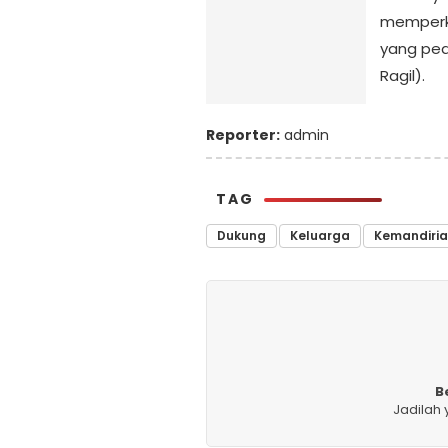
memperku
yang ped
Ragil).
Reporter:
admin
TAG
Dukung
Keluarga
Kemandiri
B
Jadilah