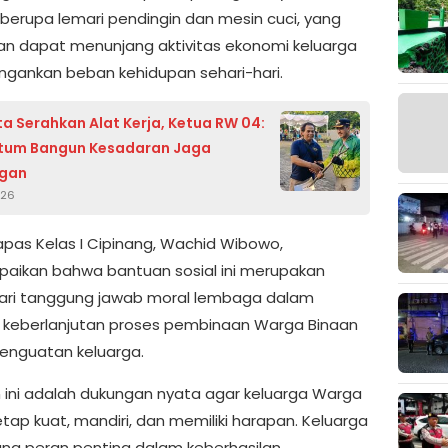
berupa lemari pendingin dan mesin cuci, yang
an dapat menunjang aktivitas ekonomi keluarga
ngankan beban kehidupan sehari-hari.
ta Serahkan Alat Kerja, Ketua RW 04:
um Bangun Kesadaran Jaga
ngan
026
apas Kelas I Cipinang, Wachid Wibowo,
ikan bahwa bantuan sosial ini merupakan
ari tanggung jawab moral lembaga dalam
keberlanjutan proses pembinaan Warga Binaan
penguatan keluarga.
 ini adalah dukungan nyata agar keluarga Warga
tap kuat, mandiri, dan memiliki harapan. Keluarga
g peran penting dalam keberhasilan