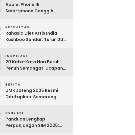
2
Apple iPhone 16:
Smartphone Canggih
dengan Performa Super di
3
2024
KESEHATAN
Rahasia Diet Artis India
Kushboo Sundar: Turun 20
Kg dan Tampil Awet Muda di
4
Usia 50-an
INSPIRASI
20 Kata-Kata Hari Buruh
Penuh Semangat: Ucapan
Bijak untuk Menghargai
5
Para Pekerja
BERITA
UMK Jateng 2025 Resmi
Ditetapkan: Semarang
Tertinggi, Banjarnegara
6
Terendah
EDUKASI
Panduan Lengkap
Perpanjangan SIM 2025:
Syarat, Biaya, dan Cara