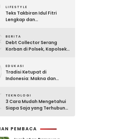
7
Praktis
LIFESTYLE
Teks Takbiran Idul Fitri
Lengkap dan
Terjemahannya
8
BERITA
Debt Collector Serang
Korban di Polsek, Kapolsek
Bukit Raya Diberhentikan
9
EDUKASI
Tradisi Ketupat di
Indonesia: Makna dan
Sejarahnya
0
TEKNOLOGI
3 Cara Mudah Mengetahui
Siapa Saja yang Terhubung
ke Jaringan WiFi Anda
IHAN PEMBACA