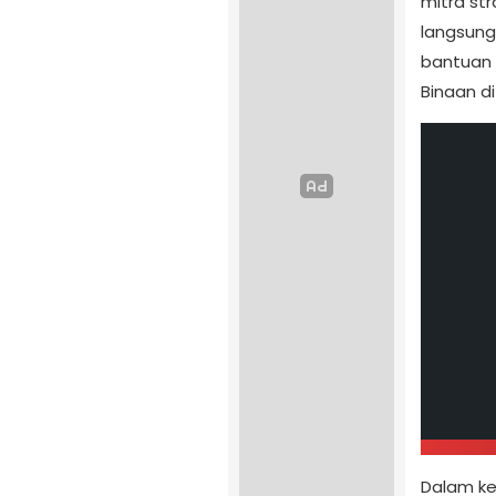
mitra st
langsung
bantuan 
Binaan di
Dalam ke