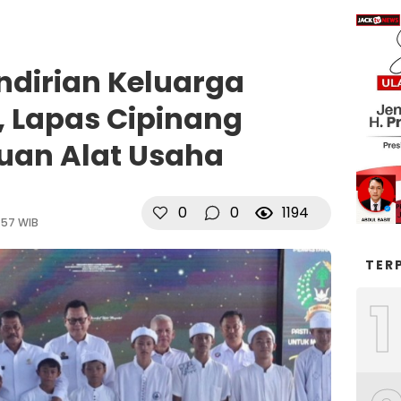
dirian Keluarga
 Lapas Cipinang
uan Alat Usaha
0
0
1194
:57 WIB
TER
1