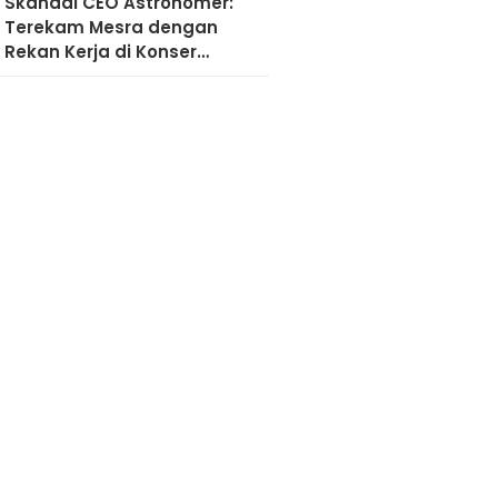
Skandal CEO Astronomer:
Terekam Mesra dengan
Rekan Kerja di Konser
Coldplay