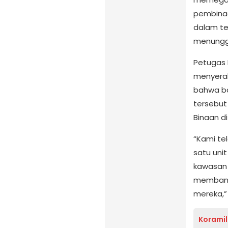
pembinaa
dalam te
menunggu
Petugas 
menyerah
bahwa ba
tersebut
Binaan di
“Kami te
satu uni
kawasan 
membant
mereka,”
Koramil