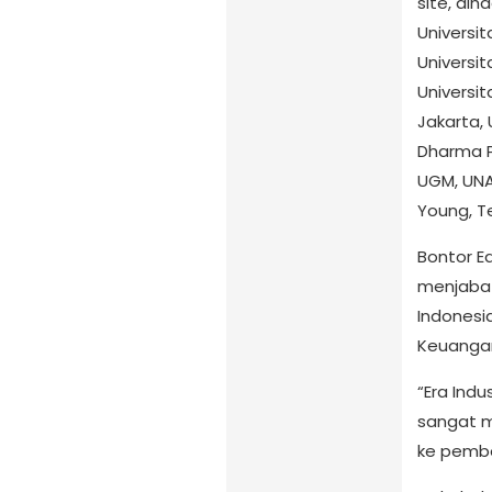
site, dih
Universi
Universi
Universit
Jakarta, 
Dharma Pe
UGM, UNAI
Young, Te
Bontor E
menjabat
Indonesi
Keuangan
“Era Indu
sangat m
ke pembe