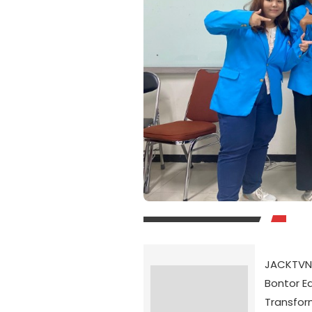
JACKTVNE
Bontor E
Transform