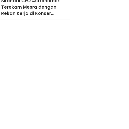
Skandal CEO Astronomer:
Terekam Mesra dengan
Rekan Kerja di Konser
Coldplay