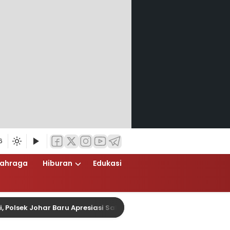
6
lahraga
Hiburan
Edukasi
k Johar Baru Apresiasi Sabuk Kamtibmas dengan Penyaluran S