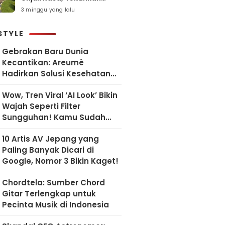
Pelayanan Humanis dan
3 minggu yang lalu
Sesuai SOP
STYLE
Gebrakan Baru Dunia
Kecantikan: Areumè
Hadirkan Solusi Kesehatan
Kulit Berbasis Riset Korea
Wow, Tren Viral ‘AI Look’ Bikin
Wajah Seperti Filter
Sungguhan! Kamu Sudah
Coba?
10 Artis AV Jepang yang
Paling Banyak Dicari di
Google, Nomor 3 Bikin Kaget!
Chordtela: Sumber Chord
Gitar Terlengkap untuk
Pecinta Musik di Indonesia