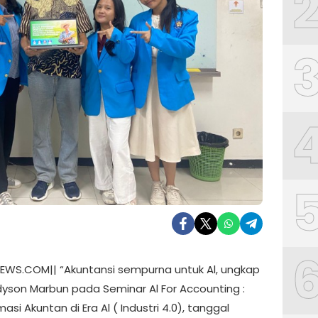
WS.COM|| “Akuntansi sempurna untuk Al, ungkap
dyson Marbun pada Seminar Al For Accounting :
asi Akuntan di Era Al ( Industri 4.0), tanggal