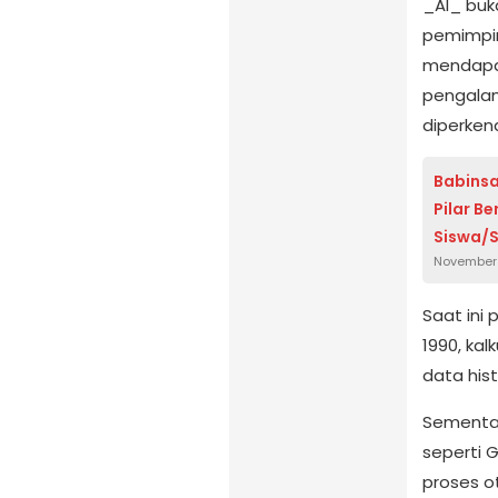
_Al_ buk
pemimpin
mendapat
pengalama
diperkena
Babinsa
Pilar B
Siswa/S
November 
Saat ini 
1990, kal
data his
Sementar
seperti Gr
proses o