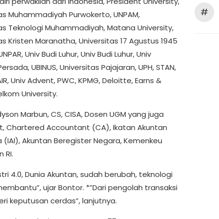
adiri perwakilan dari Indonesia, President University,
#
tas Muhammadiyah Purwokerto, UNPAM,
tas Teknologi Muhammadiyah, Matana University,
as Kristen Maranatha, Universitas 17 Agustus 1945
UNPAR, Univ Budi Luhur, Univ Budi Luhur, Univ
rsada, UBINUS, Universitas Pajajaran, UPH, STAN,
R, Univ Advent, PWC, KPMG, Deloitte, Earns &
lkom University.
dyson Marbun, CS, CISA, Dosen UGM yang juga
, Chartered Accountant (CA), Ikatan Akuntan
a (IAI), Akuntan Beregister Negara, Kemenkeu
 RI.
stri 4.0, Dunia Akuntan, sudah berubah, teknologi
embantu”, ujar Bontor. *”Dari pengolah transaksi
ri keputusan cerdas”, lanjutnya.