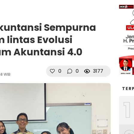
Akuntansi Sempurna
 lintas Evolusi
am Akuntansi 4.0
0
0
3177
58 WIB
TER
1