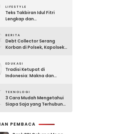
7
Praktis
LIFESTYLE
Teks Takbiran Idul Fitri
Lengkap dan
Terjemahannya
8
BERITA
Debt Collector Serang
Korban di Polsek, Kapolsek
Bukit Raya Diberhentikan
9
EDUKASI
Tradisi Ketupat di
Indonesia: Makna dan
Sejarahnya
0
TEKNOLOGI
3 Cara Mudah Mengetahui
Siapa Saja yang Terhubung
ke Jaringan WiFi Anda
IHAN PEMBACA