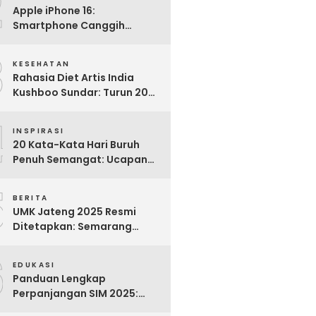
2
Apple iPhone 16:
Smartphone Canggih
dengan Performa Super di
3
2024
KESEHATAN
Rahasia Diet Artis India
Kushboo Sundar: Turun 20
Kg dan Tampil Awet Muda di
4
Usia 50-an
INSPIRASI
20 Kata-Kata Hari Buruh
Penuh Semangat: Ucapan
Bijak untuk Menghargai
5
Para Pekerja
BERITA
UMK Jateng 2025 Resmi
Ditetapkan: Semarang
Tertinggi, Banjarnegara
6
Terendah
EDUKASI
Panduan Lengkap
Perpanjangan SIM 2025:
Syarat, Biaya, dan Cara