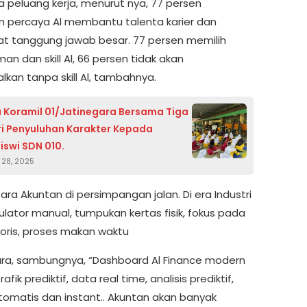
a peluang kerja, menurut nya, 77 persen
 percaya Al membantu talenta karier dan
 tanggung jawab besar. 77 persen memilih
n dan skill Al, 66 persen tidak akan
lkan tanpa skill Al, tambahnya.
 Koramil 01/Jatinegara Bersama Tiga
eri Penyuluhan Karakter Kepada
iswi SDN 010.
28, 2025
para Akuntan di persimpangan jalan. Di era Industri
kulator manual, tumpukan kertas fisik, fokus pada
toris, proses makan waktu
a, sambungnya, “Dashboard Al Finance modern
afik prediktif, data real time, analisis prediktif,
tomatis dan instant.. Akuntan akan banyak