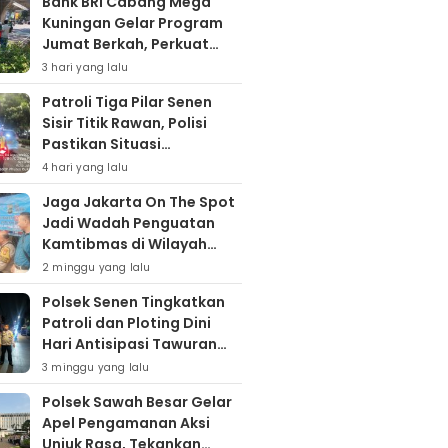
Bank BRI Cabang Mega
Kuningan Gelar Program
Jumat Berkah, Perkuat
Komitmen untuk Saling
3 hari yang lalu
Berbagai
Patroli Tiga Pilar Senen
Sisir Titik Rawan, Polisi
Pastikan Situasi
Kamtibmas Kondusif
4 hari yang lalu
Jaga Jakarta On The Spot
Jadi Wadah Penguatan
Kamtibmas di Wilayah
Kampung Bali
2 minggu yang lalu
Polsek Senen Tingkatkan
Patroli dan Ploting Dini
Hari Antisipasi Tawuran
serta Gangguan
3 minggu yang lalu
Kamtibmas
Polsek Sawah Besar Gelar
Apel Pengamanan Aksi
Unjuk Rasa, Tekankan