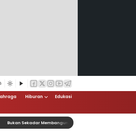
6
lahraga
Hiburan
Edukasi
an Sekadar Membangun, TMMD Ke-129 Eratkan Keakraban TNI