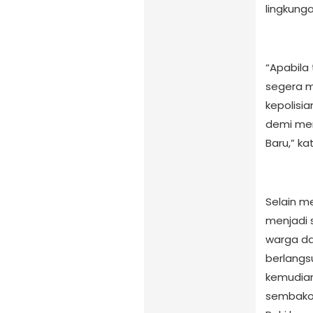
lingkung
“Apabila
segera m
kepolisi
demi me
Baru,” kat
Selain m
menjadi 
warga da
berlangs
kemudian
sembako 