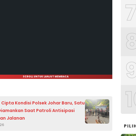
SCROLL UNTUK LANJUT MEMBACA
1
 Cipta Kondisi Polsek Johar Baru, Satu
iamankan Saat Patroli Antisipasi
an Jalanan
026
PIL