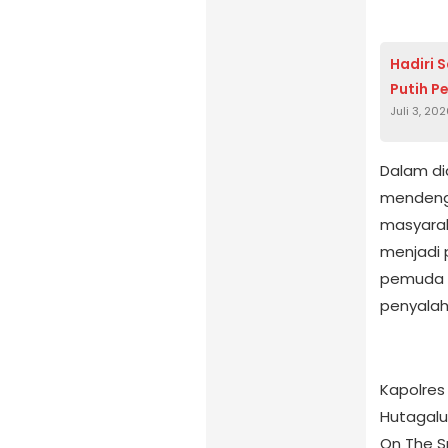
Hadiri 
Putih P
Juli 3, 20
Dalam di
mendeng
masyarak
menjadi 
pemuda 
penyalah
Kapolres
Hutagal
On The S