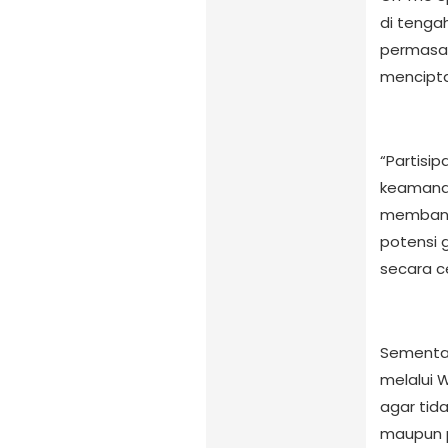
di tenga
permasal
mencipta
“Partisi
keamanan 
membangu
potensi 
secara c
Sementar
melalui 
agar tid
maupun p