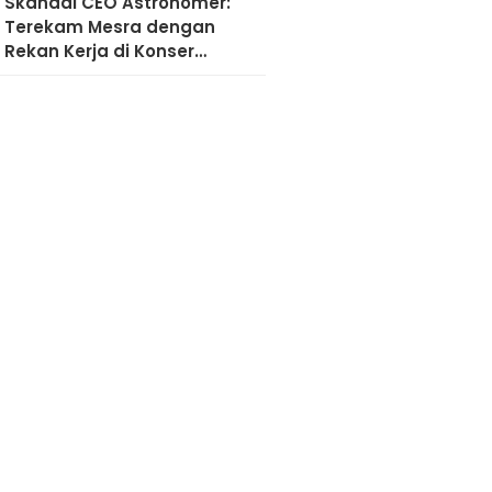
Skandal CEO Astronomer:
Terekam Mesra dengan
Rekan Kerja di Konser
Coldplay