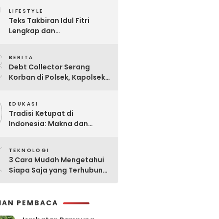
7
Praktis
LIFESTYLE
Teks Takbiran Idul Fitri
Lengkap dan
Terjemahannya
8
BERITA
Debt Collector Serang
Korban di Polsek, Kapolsek
Bukit Raya Diberhentikan
9
EDUKASI
Tradisi Ketupat di
Indonesia: Makna dan
Sejarahnya
0
TEKNOLOGI
3 Cara Mudah Mengetahui
Siapa Saja yang Terhubung
ke Jaringan WiFi Anda
IHAN PEMBACA