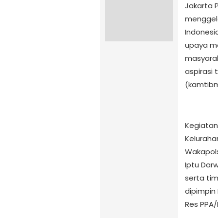
Jakarta 
menggela
Indonesi
upaya me
masyarak
aspirasi
(kamtibm
Kegiatan
Kelurahan
Wakapols
Iptu Darw
serta tim
dipimpin
Res PPA/