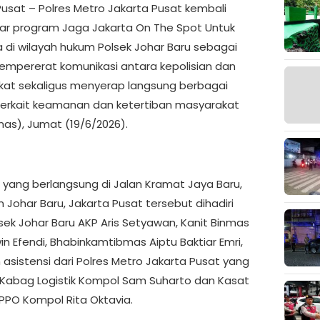
Pusat – Polres Metro Jakarta Pusat kembali
r program Jaga Jakarta On The Spot Untuk
a di wilayah hukum Polsek Johar Baru sebagai
mpererat komunikasi antara kepolisian dan
at sekaligus menyerap langsung berbagai
 terkait keamanan dan ketertiban masyarakat
as), Jumat (19/6/2026).
 yang berlangsung di Jalan Kramat Jaya Baru,
 Johar Baru, Jakarta Pusat tersebut dihadiri
ek Johar Baru AKP Aris Setyawan, Kanit Binmas
in Efendi, Bhabinkamtibmas Aiptu Baktiar Emri,
 asistensi dari Polres Metro Jakarta Pusat yang
 Kabag Logistik Kompol Sam Suharto dan Kasat
PPO Kompol Rita Oktavia.