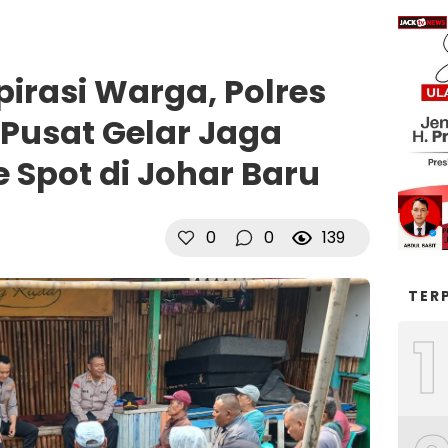
irasi Warga, Polres
 Pusat Gelar Jaga
 Spot di Johar Baru
0
0
139
TER
1