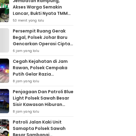
Jembatan Rampung,
Akses Warga Semakin
Lancar, Bukti Nyata TMMD
Ke-129 Hadirkan Manfaat
53 menit yang lalu
untuk Kampung Sesor
Persempit Ruang Gerak
Begal, Polsek Johar Baru
Gencarkan Operasi Cipta
Kondisi Dini Hari
6 jam yang lalu
Cegah Kejahatan di Jam
Rawan, Polsek Cempaka
Putih Gelar Razia
Stasioner
8 jam yang lalu
Penjagaan Dan Patroli Blue
Light Polsek Sawah Besar
Sisir Kawasan Hiburan
Malam, Cegah Tawuran
8 jam yang lalu
dan Balap Liar
Patroli Jalan Kaki Unit
Samapta Polsek Sawah
Besar Sambangi