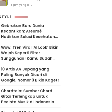
Kemenkeu, Pastikan
8 jam yang lalu
Situasi Kamtibmas Tetap
Kondusif
STYLE
Gebrakan Baru Dunia
Kecantikan: Areumè
Hadirkan Solusi Kesehatan
Kulit Berbasis Riset Korea
Wow, Tren Viral ‘AI Look’ Bikin
Wajah Seperti Filter
Sungguhan! Kamu Sudah
Coba?
10 Artis AV Jepang yang
Paling Banyak Dicari di
Google, Nomor 3 Bikin Kaget!
Chordtela: Sumber Chord
Gitar Terlengkap untuk
Pecinta Musik di Indonesia