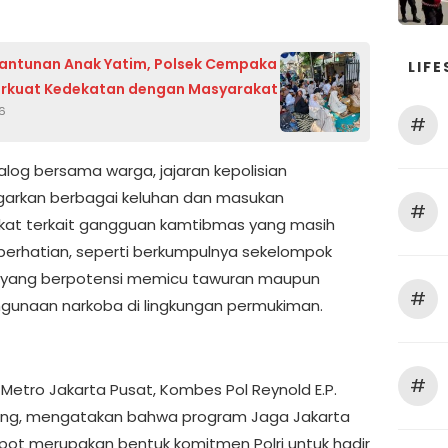
Santunan Anak Yatim, Polsek Cempaka
LIFE
erkuat Kedekatan dengan Masyarakat
26
#
alog bersama warga, jajaran kepolisian
arkan berbagai keluhan dan masukan
#
at terkait gangguan kamtibmas yang masih
perhatian, seperti berkumpulnya sekelompok
yang berpotensi memicu tawuran maupun
#
gunaan narkoba di lingkungan permukiman.
#
 Metro Jakarta Pusat, Kombes Pol Reynold E.P.
ung, mengatakan bahwa program Jaga Jakarta
pot merupakan bentuk komitmen Polri untuk hadir