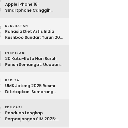
2
Apple iPhone 16:
Smartphone Canggih
dengan Performa Super di
3
2024
KESEHATAN
Rahasia Diet Artis India
Kushboo Sundar: Turun 20
Kg dan Tampil Awet Muda di
4
Usia 50-an
INSPIRASI
20 Kata-Kata Hari Buruh
Penuh Semangat: Ucapan
Bijak untuk Menghargai
5
Para Pekerja
BERITA
UMK Jateng 2025 Resmi
Ditetapkan: Semarang
Tertinggi, Banjarnegara
6
Terendah
EDUKASI
Panduan Lengkap
Perpanjangan SIM 2025:
Syarat, Biaya, dan Cara