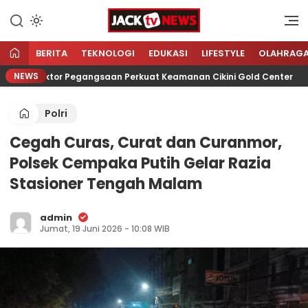
Lewati
ke
Sumber Referensi Terpercaya
Jacktvnews.com
konten
BERITA
TEKNOLOGI
EDUKASI
LIFESTYLE
OLAHRAG
NEWS
ubsektor Pegangsaan Perkuat Keamanan Cikini Gold Center
Polri
Cegah Curas, Curat dan Curanmor,
Polsek Cempaka Putih Gelar Razia
Stasioner Tengah Malam
admin
Jumat, 19 Juni 2026 - 10:08 WIB