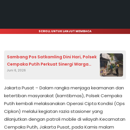
SCROLL UNTUK LANJUT MEMBACA
Sambang Pos Satkamling Dini Hari, Polsek
Cempaka Putih Perkuat Sinergi Warga
Juni 6, 2026
Jaga Keamanan Lingkungan
Jakarta Pusat – Dalam rangka menjaga keamanan dan
ketertiban masyarakat (kamtibmas), Polsek Cempaka
Putih kembali melaksanakan Operasi Cipta Kondisi (Ops
Cipkon) melalui kegiatan razia stasioner yang
dilanjutkan dengan patroli mobile di wilayah Kecamatan
Cempaka Putih, Jakarta Pusat, pada Kamis malam