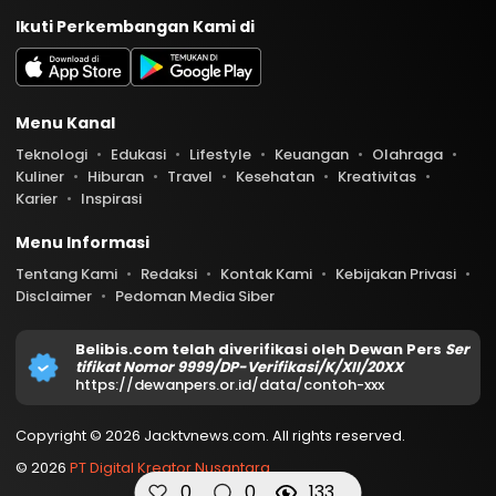
Ikuti Perkembangan Kami di
Menu Kanal
Teknologi
Edukasi
Lifestyle
Keuangan
Olahraga
Kuliner
Hiburan
Travel
Kesehatan
Kreativitas
Karier
Inspirasi
Menu Informasi
Tentang Kami
Redaksi
Kontak Kami
Kebijakan Privasi
Disclaimer
Pedoman Media Siber
Belibis.com telah diverifikasi oleh Dewan Pers
Ser
tifikat Nomor 9999/DP-Verifikasi/K/XII/20XX
https://dewanpers.or.id/data/contoh-xxx
Copyright © 2026 Jacktvnews.com. All rights reserved.
© 2026
PT Digital Kreator Nusantara
0
0
133