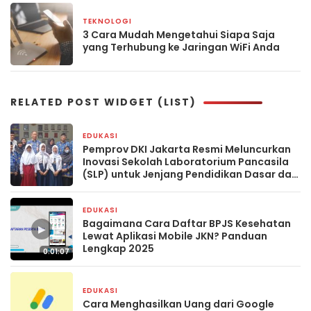
TEKNOLOGI
1 Mei 2025
3 Cara Mudah Mengetahui Siapa Saja
yang Terhubung ke Jaringan WiFi Anda
RELATED POST WIDGET (LIST)
EDUKASI
29 Oktober 2025
Pemprov DKI Jakarta Resmi Meluncurkan
Inovasi Sekolah Laboratorium Pancasila
(SLP) untuk Jenjang Pendidikan Dasar dan
Menengah
EDUKASI
11 September 2025
Bagaimana Cara Daftar BPJS Kesehatan
▶
Lewat Aplikasi Mobile JKN? Panduan
Lengkap 2025
0:01:07
EDUKASI
29 Juni 2025
Cara Menghasilkan Uang dari Google