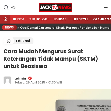
Lewati
ke
Sumber Referensi Terpercaya
Jacktvnews.com
konten
BERITA
TEKNOLOGI
EDUKASI
LIFESTYLE
OLAHRAG
NEWS
olisian Ops Damai Cartenz di Sinak, Perkuat Pendekatan Humanis 
Edukasi
Cara Mudah Mengurus Surat
Keterangan Tidak Mampu (SKTM)
untuk Beasiswa
admin
Selasa, 29 April 2025 - 01:30 WIB