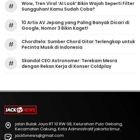
Wow, Tren Viral ‘AI Look’ Bikin Wajah Seperti Filter
#
Sungguhan! Kamu Sudah Coba?
10 Artis AV Jepang yang Paling Banyak Dicari di
#
Google, Nomor 3 Bikin Kaget!
Chordtela: Sumber Chord Gitar Terlengkap untuk
#
Pecinta Musik di Indonesia
Skandal CEO Astronomer: Terekam Mesra
#
dengan Rekan Kerja di Konser Coldplay
jalan Bulak Jaya RT 10 RW 08, Kelurahan Pulo Gebang,
Kecamatan Cakung, Kota Administratif jakarta timur.
jacktvnews@gmail.com