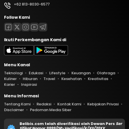
+62 813-8030-6577
Follow Kami
Ikuti Perkembangan Kami di
Menu Kanal
Teknologi
Edukasi
Lifestyle
Keuangan
Olahraga
Kuliner
Hiburan
Travel
Kesehatan
Kreativitas
Karier
Inspirasi
Menu Informasi
Tentang Kami
Redaksi
Kontak Kami
Kebijakan Privasi
Disclaimer
Pedoman Media Siber
Belibis.com telah diverifikasi oleh Dewan Pers
Ser
tifikat Nomor 9999/DP-Verifikasi/K/XII/20XX