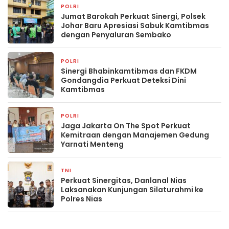
POLRI
23 jam yang lalu
Jumat Barokah Perkuat Sinergi, Polsek
Johar Baru Apresiasi Sabuk Kamtibmas
dengan Penyaluran Sembako
POLRI
23 jam yang lalu
Sinergi Bhabinkamtibmas dan FKDM
Gondangdia Perkuat Deteksi Dini
Kamtibmas
POLRI
2 hari yang lalu
Jaga Jakarta On The Spot Perkuat
Kemitraan dengan Manajemen Gedung
Yarnati Menteng
TNI
2 hari yang lalu
Perkuat Sinergitas, Danlanal Nias
Laksanakan Kunjungan Silaturahmi ke
Polres Nias