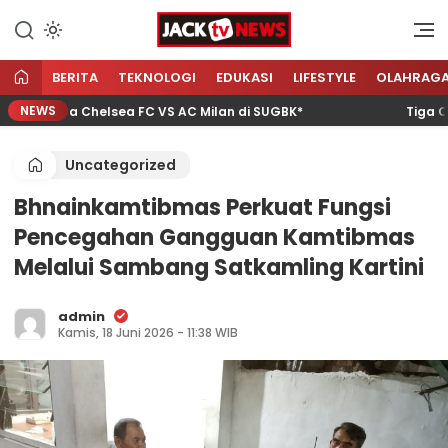
Lewati
ke
Sumber Referensi Terpercaya
Jacktvnews.com
konten
BERITA
TEKNOLOGI
EDUKASI
LIFESTYLE
OLAHRAG
NEWS
an Laga Chelsea FC VS AC Milan di SUGBK*
Tiga Calo
Uncategorized
Bhnainkamtibmas Perkuat Fungsi
Pencegahan Gangguan Kamtibmas
Melalui Sambang Satkamling Kartini
admin
Kamis, 18 Juni 2026 - 11:38 WIB