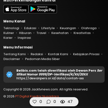
Ikuti Perkembangan Kami di
Menu Kanal
Teknologi
Edukasi
Lifestyle
Keuangan
Olahraga
Kuliner
Hiburan
Travel
Kesehatan
Kreativitas
Karier
Inspirasi
Menu Informasi
Tentang Kami
Redaksi
Kontak Kami
Kebijakan Privasi
Disclaimer
Pedoman Media Siber
Belibis.com telah diverifikasi oleh Dewan Pers
Ser
tifikat Nomor 9999/DP-Verifikasi/K/XII/20XX
https://dewanpers.or.id/data/contoh-xxx
Copyright © 2026 Jacktvnews.com. All rights reserved.
© 2026
PT Digital Kreator Nusantara
0
0
47