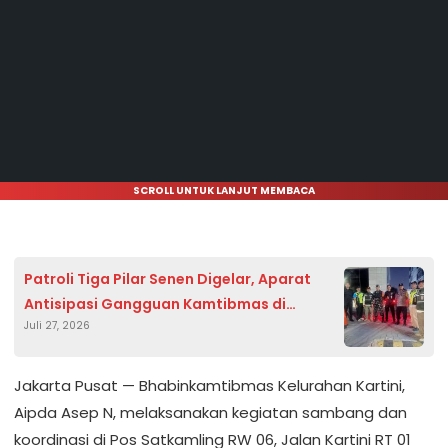
SCROLL UNTUK LANJUT MEMBACA
Patroli Tiga Pilar Senen Digelar, Aparat
Antisipasi Gangguan Kamtibmas di
Juli 27, 2026
Sejumlah Titik Strategis
Jakarta Pusat — Bhabinkamtibmas Kelurahan Kartini,
Aipda Asep N, melaksanakan kegiatan sambang dan
koordinasi di Pos Satkamling RW 06, Jalan Kartini RT 01