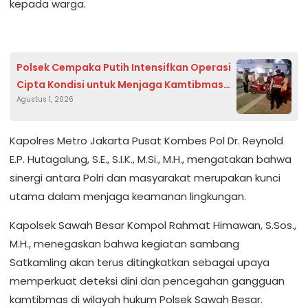
kepada warga.
Polsek Cempaka Putih Intensifkan Operasi
Cipta Kondisi untuk Menjaga Kamtibmas
Agustus 1, 2026
Tetap Kondusif
Kapolres Metro Jakarta Pusat Kombes Pol Dr. Reynold
E.P. Hutagalung, S.E., S.I.K., M.Si., M.H., mengatakan bahwa
sinergi antara Polri dan masyarakat merupakan kunci
utama dalam menjaga keamanan lingkungan.
Kapolsek Sawah Besar Kompol Rahmat Himawan, S.Sos.,
M.H., menegaskan bahwa kegiatan sambang
Satkamling akan terus ditingkatkan sebagai upaya
memperkuat deteksi dini dan pencegahan gangguan
kamtibmas di wilayah hukum Polsek Sawah Besar.