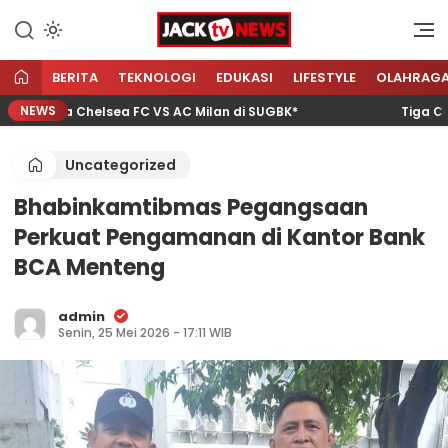
Lewati
ke
Sumber Referensi Terpercaya
Jacktvnews.com
konten
BERITA
TEKNOLOGI
EDUKASI
LIFESTYLE
OLAHRAG
NEWS
Laga Chelsea FC VS AC Milan di SUGBK*
Tiga Calon w
Uncategorized
Bhabinkamtibmas Pegangsaan
Perkuat Pengamanan di Kantor Bank
BCA Menteng
admin
Senin, 25 Mei 2026 - 17:11 WIB