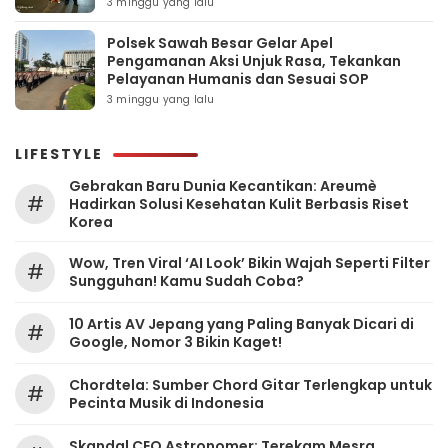
3 minggu yang lalu
Polsek Sawah Besar Gelar Apel
Pengamanan Aksi Unjuk Rasa, Tekankan
Pelayanan Humanis dan Sesuai SOP
3 minggu yang lalu
LIFESTYLE
Gebrakan Baru Dunia Kecantikan: Areumè
#
Hadirkan Solusi Kesehatan Kulit Berbasis Riset
Korea
Wow, Tren Viral ‘AI Look’ Bikin Wajah Seperti Filter
#
Sungguhan! Kamu Sudah Coba?
10 Artis AV Jepang yang Paling Banyak Dicari di
#
Google, Nomor 3 Bikin Kaget!
Chordtela: Sumber Chord Gitar Terlengkap untuk
#
Pecinta Musik di Indonesia
Skandal CEO Astronomer: Terekam Mesra