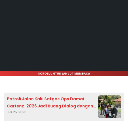
SCROLL UNTUK LANJUT MEMBACA
Patroli Jalan Kaki Satgas Ops Damai
Cartenz-2026 Jadi Ruang Dialog dengan
Juli 25, 2026
Warga di Puncak Jaya