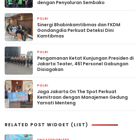
dengan Penyaluran Sembako
POLRI
1 hari yang lalu
Sinergi Bhabinkamtibmas dan FKDM
Gondangdia Perkuat Deteksi Dini
Kamtibmas
POLRI
1 hari yang lalu
Pengamanan Ketat Kunjungan Presiden di
Jakarta Teater, 461 Personel Gabungan
Disiagakan
POLRI
3 hari yang lalu
Jaga Jakarta On The Spot Perkuat
Kemitraan dengan Manajemen Gedung
Yarnati Menteng
RELATED POST WIDGET (LIST)
UNCATEGORIZED