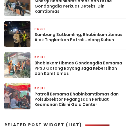
Sinergi Bhabinkamtibmas dan FKDM
Gondangdia Perkuat Deteksi Dini
Kamtibmas
POLRI
2 hari yang lalu
Sambang Satkamling, Bhabinkamtibmas
Ajak Tingkatkan Patroli Jelang Subuh
POLRI
2 hari yang lalu
Bhabinkamtibmas Gondangdia Bersama
PPSU Gotong Royong Jaga Kebersihan
dan Kamtibmas
POLRI
3 hari yang lalu
Patroli Bersama Bhabinkamtibmas dan
Polsubsektor Pegangsaan Perkuat
Keamanan Cikini Gold Center
RELATED POST WIDGET (LIST)