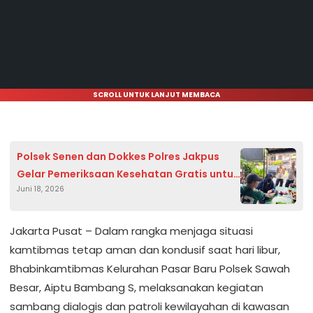
SCROLL UNTUK LANJUT MEMBACA
Polsek Senen dan Dokkes Polres Jakpus
Gelar Pemeriksaan Kesehatan Gratis untuk
Juni 18, 2026
Warga Paseban
Jakarta Pusat – Dalam rangka menjaga situasi
kamtibmas tetap aman dan kondusif saat hari libur,
Bhabinkamtibmas Kelurahan Pasar Baru Polsek Sawah
Besar, Aiptu Bambang S, melaksanakan kegiatan
sambang dialogis dan patroli kewilayahan di kawasan