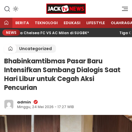
Lewati
ke
Sumber Referensi Terpercaya
Jacktvnews.com
konten
BERITA
TEKNOLOGI
EDUKASI
LIFESTYLE
OLAHRAG
NEWS
 Laga Chelsea FC VS AC Milan di SUGBK*
Tiga Calon 
Uncategorized
Bhabinkamtibmas Pasar Baru
Intensifkan Sambang Dialogis Saat
Hari Libur untuk Cegah Aksi
Pencurian
admin
Minggu, 24 Mei 2026 - 17:27 WIB