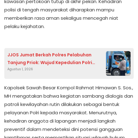
kawasan pertokoan tutup di akhir pekan. Kehadiran
polisi di tengah masyarakat diharapkan mampu
memberikan rasa aman sekaligus mencegah niat
pelaku kejahatan.
JJOS Jumat Berkah Polres Pelabuhan
Tanjung Priok: Wujud Kepedulian Polri
Agustus 1, 2026
kepada Sopir, Pengemudi Ojol, dan
Masyarakat Pelabuhan
Kapolsek Sawah Besar Kompol Rahmat Himawan S. Sos.,
MH mengatakan bahwa kegiatan sambang dialogis dan
patroli kewilayahan rutin dilakukan sebagai bentuk
pelayanan Polri kepada masyarakat. Menurutnya,
kehadiran anggota di lapangan menjadi langkah
preventif dalam mendeteksi dini potensi gangguan
kamtibmas serta memastikan situasi wilayah hukum