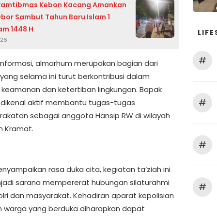
kamtibmas Kebon Kacang Amankan
bor Sambut Tahun Baru Islam 1
am 1448 H
LIFE
026
#
informasi, almarhum merupakan bagian dari
yang selama ini turut berkontribusi dalam
keamanan dan ketertiban lingkungan. Bapak
#
ikenal aktif membantu tugas-tugas
akatan sebagai anggota Hansip RW di wilayah
n Kramat.
#
nyampaikan rasa duka cita, kegiatan ta’ziah ini
jadi sarana mempererat hubungan silaturahmi
#
olri dan masyarakat. Kehadiran aparat kepolisian
h warga yang berduka diharapkan dapat