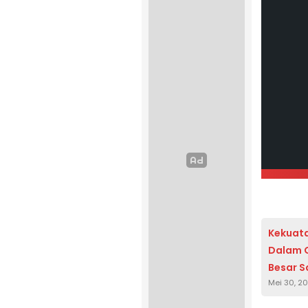
Kekuata
Dalam G
Besar S
Mei 30, 2