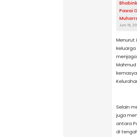
Bhabin
Pawai O
Muharr
Juni 16, 2
Menurut 
keluarga 
menjaga 
Mahmud d
kemasyar
Keluraha
Selain me
juga men
antara P
di tenga