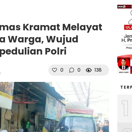
mas Kramat Melayat
a Warga, Wujud
pedulian Polri
0
0
138
B
TER
1