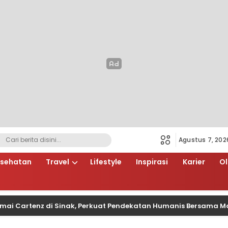
Agustus 7, 202
sehatan
Travel
Lifestyle
Inspirasi
Karier
O
tenz di Sinak, Perkuat Pendekatan Humanis Bersama Masyarak