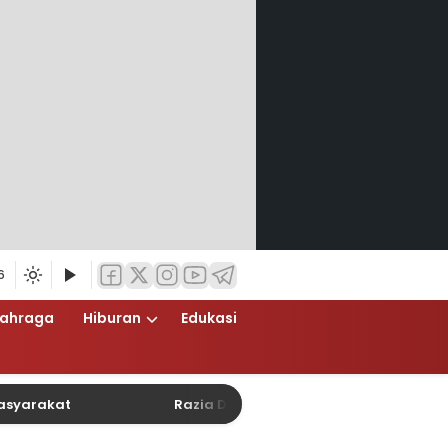
6
lahraga
Hiburan
Edukasi
at
Razia Dini Hari Polsek Cempaka Putih Berlang