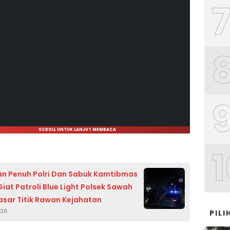
SCROLL UNTUK LANJUT MEMBACA
1
n Penuh Polri Dan Sabuk Kamtibmas
iat Patroli Blue Light Polsek Sawah
asar Titik Rawan Kejahatan
026
PIL