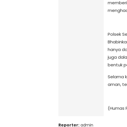
memberi
menghad
Polsek S
Bhabinka
hanya da
juga dal
bentuk p
Selama ke
aman, ter
(Humas P
Reporter:
admin