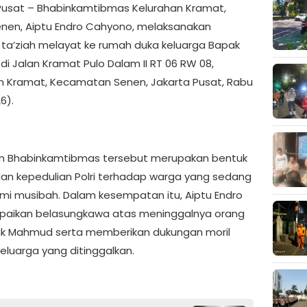
Pusat – Bhabinkamtibmas Kelurahan Kramat,
enen, Aiptu Endro Cahyono, melaksanakan
 ta’ziah melayat ke rumah duka keluarga Bapak
i Jalan Kramat Pulo Dalam II RT 06 RW 08,
n Kramat, Kecamatan Senen, Jakarta Pusat, Rabu
6).
n Bhabinkamtibmas tersebut merupakan bentuk
an kepedulian Polri terhadap warga yang sedang
i musibah. Dalam kesempatan itu, Aiptu Endro
aikan belasungkawa atas meninggalnya orang
k Mahmud serta memberikan dukungan moril
eluarga yang ditinggalkan.