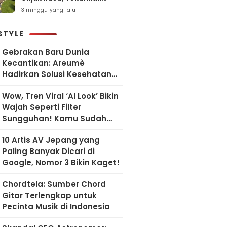
Pelayanan Humanis dan
3 minggu yang lalu
Sesuai SOP
STYLE
Gebrakan Baru Dunia
Kecantikan: Areumè
Hadirkan Solusi Kesehatan
Kulit Berbasis Riset Korea
Wow, Tren Viral ‘AI Look’ Bikin
Wajah Seperti Filter
Sungguhan! Kamu Sudah
Coba?
10 Artis AV Jepang yang
Paling Banyak Dicari di
Google, Nomor 3 Bikin Kaget!
Chordtela: Sumber Chord
Gitar Terlengkap untuk
Pecinta Musik di Indonesia