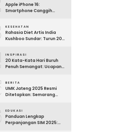
2
Apple iPhone 16:
Smartphone Canggih
dengan Performa Super di
3
2024
KESEHATAN
Rahasia Diet Artis India
Kushboo Sundar: Turun 20
Kg dan Tampil Awet Muda di
4
Usia 50-an
INSPIRASI
20 Kata-Kata Hari Buruh
Penuh Semangat: Ucapan
Bijak untuk Menghargai
5
Para Pekerja
BERITA
UMK Jateng 2025 Resmi
Ditetapkan: Semarang
Tertinggi, Banjarnegara
6
Terendah
EDUKASI
Panduan Lengkap
Perpanjangan SIM 2025:
Syarat, Biaya, dan Cara