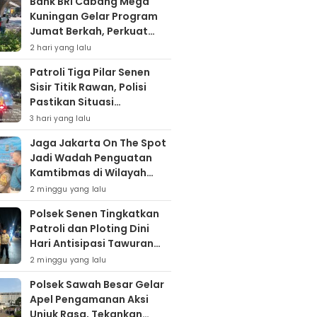
Bank BRI Cabang Mega
Kuningan Gelar Program
Jumat Berkah, Perkuat
Komitmen untuk Saling
2 hari yang lalu
Berbagai
Patroli Tiga Pilar Senen
Sisir Titik Rawan, Polisi
Pastikan Situasi
Kamtibmas Kondusif
3 hari yang lalu
Jaga Jakarta On The Spot
Jadi Wadah Penguatan
Kamtibmas di Wilayah
Kampung Bali
2 minggu yang lalu
Polsek Senen Tingkatkan
Patroli dan Ploting Dini
Hari Antisipasi Tawuran
serta Gangguan
2 minggu yang lalu
Kamtibmas
Polsek Sawah Besar Gelar
Apel Pengamanan Aksi
Unjuk Rasa, Tekankan