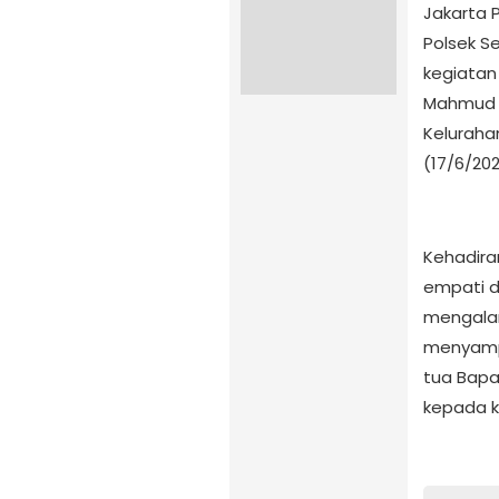
Jakarta 
Polsek S
kegiatan
Mahmud d
Keluraha
(17/6/202
Kehadira
empati d
mengalam
menyamp
tua Bapa
kepada k