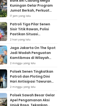
Bank BRI Cabang Mega
Kuningan Gelar Program
Jumat Berkah, Perkuat
Komitmen untuk Saling
17 jam yang lalu
Berbagai
Patroli Tiga Pilar Senen
Sisir Titik Rawan, Polisi
Pastikan Situasi
Kamtibmas Kondusif
2 hari yang lalu
Jaga Jakarta On The Spot
Jadi Wadah Penguatan
Kamtibmas di Wilayah
Kampung Bali
2 minggu yang lalu
Polsek Senen Tingkatkan
Patroli dan Ploting Dini
Hari Antisipasi Tawuran
serta Gangguan
2 minggu yang lalu
Kamtibmas
Polsek Sawah Besar Gelar
Apel Pengamanan Aksi
Unjuk Rasa, Tekankan