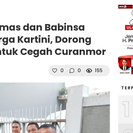
mas dan Babinsa
a Kartini, Dorong
untuk Cegah Curanmor
0
0
155
TER
1