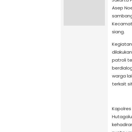
Asep Noe
sambang d
Kecamata
siang.
Kegiatan 
dilakukan
patroli 
berdialo
warga la
terkait s
Kapolres 
Hutagalun
kehadira