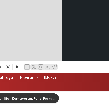
6
lahraga
Hiburan
Edukasi
ir Kemayoran, Polisi Perketat Antisipasi Tawuran dan Kejahatan 