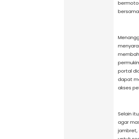
bermotor
bersama 
Menangga
menyara
membaha
permuki
portal d
dapat me
akses pe
Selain i
agar mas
jambret, 
untuk s