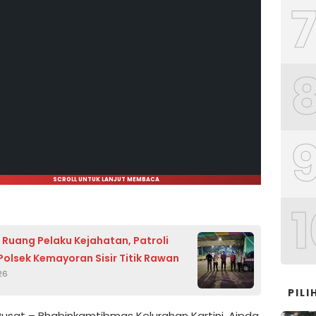
SCROLL UNTUK LANJUT MEMBACA
1
i Ruang Pelaku Kejahatan, Patroli
olsek Kemayoran Sisir Titik Rawan
26
PIL
Pusat – Bhabinkamtibmas Kelurahan Kartini, Aipda