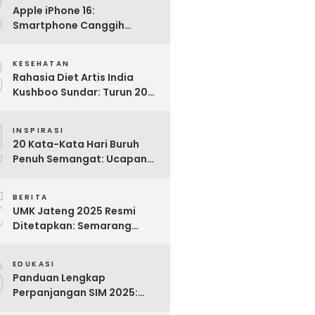
2
Apple iPhone 16:
Smartphone Canggih
dengan Performa Super di
3
2024
KESEHATAN
Rahasia Diet Artis India
Kushboo Sundar: Turun 20
Kg dan Tampil Awet Muda di
4
Usia 50-an
INSPIRASI
20 Kata-Kata Hari Buruh
Penuh Semangat: Ucapan
Bijak untuk Menghargai
5
Para Pekerja
BERITA
UMK Jateng 2025 Resmi
Ditetapkan: Semarang
Tertinggi, Banjarnegara
6
Terendah
EDUKASI
Panduan Lengkap
Perpanjangan SIM 2025:
Syarat, Biaya, dan Cara