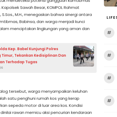
tuk mendeteksi potensi gangguan kamtibmas
ni. Kapolsek Sawah Besar, KOMPOL Rahmat
 S.Sos., M.H., menegaskan bahwa sinergi antara
LIFE
mtibmas, Babinsa, dan warga menjadi kunci
alam menciptakan lingkungan yang aman dan
#
da Kep. Babel Kunjungi Polres
#
g Timur, Tekankan Kedisiplinan Dan
aan Terhadap Tugas
026
#
alog tersebut, warga menyampaikan keluhan
salah satu penghuni rumah kos yang kerap
#
kan sepeda motor di luar area kos. Kondisi
 dinilai rawan memicu aksi pencurian kendaraan