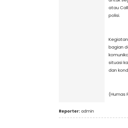
atau Cal
polisi.
Kegiatan
bagian d
komunika
situasi 
dan kondu
(Humas P
Reporter:
admin