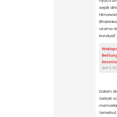
nyata un
sejak di
Himawan,
Bhabinka
utama d
kondusif.
Wakapol
Belitun
Kecint
April 11, 2
Dalam di
terkait 
memarkir
tersebut