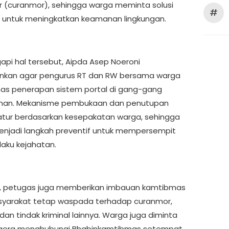
 (curanmor), sehingga warga meminta solusi
#
untuk meningkatkan keamanan lingkungan.
pi hal tersebut, Aipda Asep Noeroni
nkan agar pengurus RT dan RW bersama warga
s penerapan sistem portal di gang-gang
man. Mekanisme pembukaan dan penutupan
iatur berdasarkan kesepakatan warga, sehingga
njadi langkah preventif untuk mempersempit
laku kejahatan.
tu, petugas juga memberikan imbauan kamtibmas
yarakat tetap waspada terhadap curanmor,
dan tindak kriminal lainnya. Warga juga diminta
egera menghubungi Bhabinkamtibmas setempat