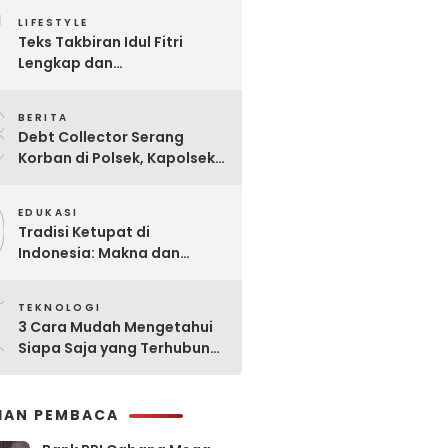
7
Praktis
LIFESTYLE
Teks Takbiran Idul Fitri
Lengkap dan
Terjemahannya
8
BERITA
Debt Collector Serang
Korban di Polsek, Kapolsek
Bukit Raya Diberhentikan
9
EDUKASI
Tradisi Ketupat di
Indonesia: Makna dan
Sejarahnya
0
TEKNOLOGI
3 Cara Mudah Mengetahui
Siapa Saja yang Terhubung
ke Jaringan WiFi Anda
IHAN PEMBACA