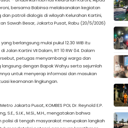
roni, bersama Babinsa melaksanakan kegiatan
an patroli dialogis di wilayah Kelurahan Kartini,
n Sawah Besar, Jakarta Pusat, Rabu (20/5/2026)
yang berlangsung mulai pukul 12.30 WIB itu
 di Jalan Kartini VII Dalam, RT 10 RW 04. Dalam
tersebut, petugas menyambangi warga dan
g langsung dengan Bapak Wahyu serta sejumlah
innya untuk menyerap informasi dan masukan
ituasi keamanan lingkungan.
Metro Jakarta Pusat, KOMBES POL Dr. Reynold E.P.
g, S.E., S.I.K., M.Si., M.H., mengatakan bahwa
n polisi di tengah masyarakat merupakan langkah