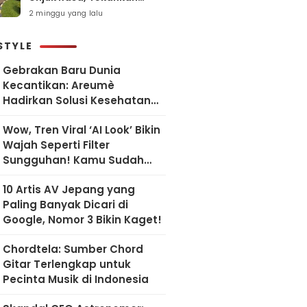
Pelayanan Humanis dan
2 minggu yang lalu
Sesuai SOP
STYLE
Gebrakan Baru Dunia
Kecantikan: Areumè
Hadirkan Solusi Kesehatan
Kulit Berbasis Riset Korea
Wow, Tren Viral ‘AI Look’ Bikin
Wajah Seperti Filter
Sungguhan! Kamu Sudah
Coba?
10 Artis AV Jepang yang
Paling Banyak Dicari di
Google, Nomor 3 Bikin Kaget!
Chordtela: Sumber Chord
Gitar Terlengkap untuk
Pecinta Musik di Indonesia