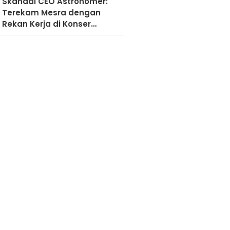
Skandal CEO Astronomer:
Terekam Mesra dengan
Rekan Kerja di Konser
Coldplay