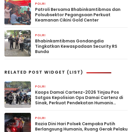
POLRI
2 hari yang lalu
Patroli Bersama Bhabinkamtibmas dan
Polsubsektor Pegangsaan Perkuat
Keamanan Cikini Gold Center
POLRI
2 hari yang lalu
Bhabinkamtibmas Gondangdia
Tingkatkan Kewaspadaan Security RS
Bunda
RELATED POST WIDGET (LIST)
POLRI
7 jam yang lalu
Kaops Damai Cartenz-2026 Tinjau Pos
Satgas Kepolisian Ops Damai Cartenz di
Sinak, Perkuat Pendekatan Humanis
Bersama Masyarakat
POLRI
13 jam yang lalu
Razia Dini Hari Polsek Cempaka Putih
Berlangsung Humanis, Ruang Gerak Pelaku