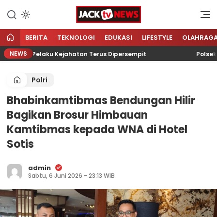
Lewati
ke
Sumber Referensi Terpercaya
Jacktvnews.com
konten
BERITA
TEKNOLOGI
EDUKASI
LIFESTYLE
OLAHRAG
NEWS
Gerak Pelaku Kejahatan Terus Dipersempit
Polsek Tan
Polri
Bhabinkamtibmas Bendungan Hilir
Bagikan Brosur Himbauan
Kamtibmas kepada WNA di Hotel
Sotis
admin
Sabtu, 6 Juni 2026 - 23:13 WIB