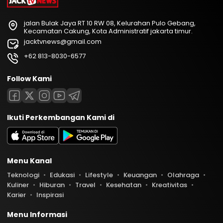
jalan Bulak Jaya RT 10 RW 08, Kelurahan Pulo Gebang,
Kecamatan Cakung, Kota Administratif jakarta timur.
jacktvnews@gmail.com
+62 813-8030-6577
Follow Kami
Ikuti Perkembangan Kami di
Menu Kanal
Teknologi
Edukasi
Lifestyle
Keuangan
Olahraga
Kuliner
Hiburan
Travel
Kesehatan
Kreativitas
Karier
Inspirasi
Menu Informasi