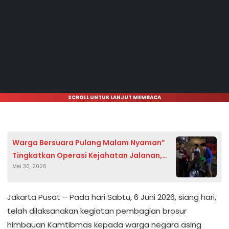
SCROLL UNTUK LANJUT MEMBACA
Warga Bersuara Pulang Malam Nyaman”
Tingkatkan Operasi Kejahatan Jalanan,
Mei 30, 2026
Polsek Sawah Besar Intensifkan Penjagaan
Malam
Jakarta Pusat – Pada hari Sabtu, 6 Juni 2026, siang hari,
telah dilaksanakan kegiatan pembagian brosur
himbauan Kamtibmas kepada warga negara asing