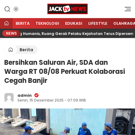
Lewati
ke
Sumber Referensi Terpercaya
Jacktvnews.com
konten
BERITA
TEKNOLOGI
EDUKASI
LIFESTYLE
OLAHRAG
NEWS
angsung Humanis, Ruang Gerak Pelaku Kejahatan Terus Dipersempit
Berita
Bersihkan Saluran Air, SDA dan
Warga RT 08/08 Perkuat Kolaborasi
Cegah Banjir
admin
Senin, 15 Desember 2025 - 07:09 WIB