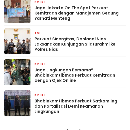
POLRI
5 jam yang lalu
Jaga Jakarta On The Spot Perkuat
Kemitraan dengan Manajemen Gedung
Yarnati Menteng
TNI
7 jam yang lalu
Perkuat Sinergitas, Danlanal Nias
Laksanakan Kunjungan Silaturahmi ke
Polres Nias
POLRI
3 hari yang lalu
Jaga Lingkungan Bersama”
Bhabinkamtibmas Perkuat Kemitraan
dengan Ojek Online
POLRI
3 hari yang lalu
Bhabinkamtibmas Perkuat Satkamling
dan Portalisasi Demi Keamanan
Lingkungan