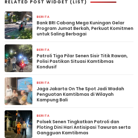
RELATED POST WIDGET (LIST)
BERITA
1 hari yang lalu
Bank BRI Cabang Mega Kuningan Gelar
Program Jumat Berkah, Perkuat Komitmen
untuk Saling Berbagai
BERITA
3 hari yang lalu
Patroli Tiga Pilar Senen Sisir Titik Rawan,
Polisi Pastikan Situasi Kamtibmas
Kondusif
BERITA
2 minggu yang lalu
Jaga Jakarta On The Spot Jadi Wadah
Penguatan Kamtibmas di Wilayah
Kampung Bali
BERITA
2 minggu yang lalu
Polsek Senen Tingkatkan Patroli dan
Ploting Dini Hari Antisipasi Tawuran serta
Gangguan Kamtibmas