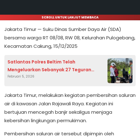
SCROLL UNTUK LANJUT MEMBACA
Jakarta Timur — Suku Dinas Sumber Daya Air (SDA)
bersama warga RT 08/08, RW 08, Kelurahan Pulogebang,
Kecamatan Cakung, 15/12/2025
Satlantas Polres Beltim Telah
Mengeluarkan Sebanyak 27 Teguran
Februari 5, 2026
,Selama 3 Hari OKM 2026 Berjalan
Jakarta Timur, melakukan kegiatan pembersihan saluran
air di kawasan Jalan Rajawali Raya. Kegiatan ini
bertujuan mencegah banjir sekaligus menjaga
kebersihan lingkungan permukiman.
Pembersihan saluran air tersebut dipimpin oleh