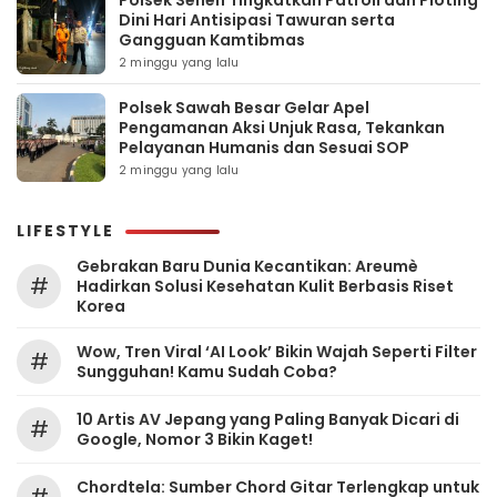
Polsek Senen Tingkatkan Patroli dan Ploting
Dini Hari Antisipasi Tawuran serta
Gangguan Kamtibmas
2 minggu yang lalu
Polsek Sawah Besar Gelar Apel
Pengamanan Aksi Unjuk Rasa, Tekankan
Pelayanan Humanis dan Sesuai SOP
2 minggu yang lalu
LIFESTYLE
Gebrakan Baru Dunia Kecantikan: Areumè
#
Hadirkan Solusi Kesehatan Kulit Berbasis Riset
Korea
Wow, Tren Viral ‘AI Look’ Bikin Wajah Seperti Filter
#
Sungguhan! Kamu Sudah Coba?
10 Artis AV Jepang yang Paling Banyak Dicari di
#
Google, Nomor 3 Bikin Kaget!
Chordtela: Sumber Chord Gitar Terlengkap untuk