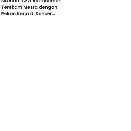
Skandal CEO Astronomer:
Terekam Mesra dengan
Rekan Kerja di Konser
Coldplay