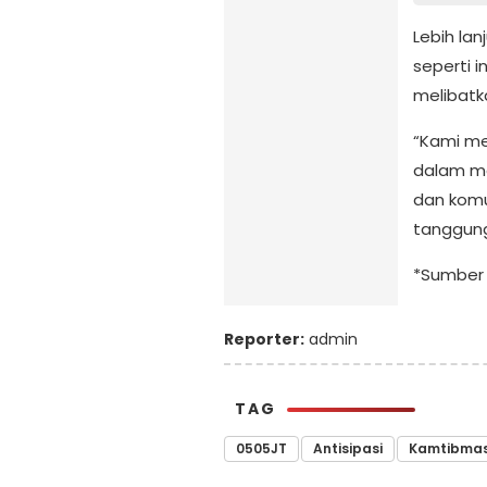
Lebih la
seperti i
melibat
“Kami me
dalam me
dan komu
tanggung
*Sumber 
Reporter:
admin
TAG
0505JT
Antisipasi
Kamtibma