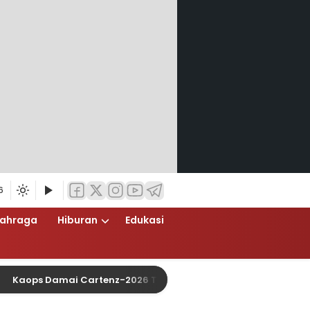
6
lahraga
Hiburan
Edukasi
 Damai Cartenz-2026 Tinjau Pos Satgas Kepolisian Ops Damai