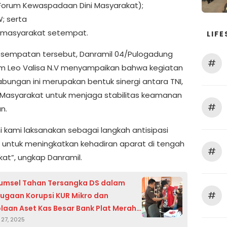
Forum Kewaspadaan Dini Masyarakat);
W; serta
 masyarakat setempat.
LIFE
sempatan tersebut, Danramil 04/Pulogadung
#
m Leo Valisa N.V menyampaikan bahwa kegiatan
abungan ini merupakan bentuk sinergi antara TNI,
n Masyarakat untuk menjaga stabilitas keamanan
#
n.
ini kami laksanakan sebagai langkah antisipasi
s untuk meningkatkan kehadiran aparat di tengah
#
at”, ungkap Danramil.
Sumsel Tahan Tersangka DS dalam
#
ugaan Korupsi KUR Mikro dan
laan Aset Kas Besar Bank Plat Merah
27, 2025
endo