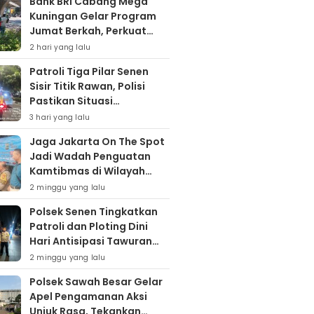
Bank BRI Cabang Mega
Kuningan Gelar Program
Jumat Berkah, Perkuat
Komitmen untuk Saling
2 hari yang lalu
Berbagai
Patroli Tiga Pilar Senen
Sisir Titik Rawan, Polisi
Pastikan Situasi
Kamtibmas Kondusif
3 hari yang lalu
Jaga Jakarta On The Spot
Jadi Wadah Penguatan
Kamtibmas di Wilayah
Kampung Bali
2 minggu yang lalu
Polsek Senen Tingkatkan
Patroli dan Ploting Dini
Hari Antisipasi Tawuran
serta Gangguan
2 minggu yang lalu
Kamtibmas
Polsek Sawah Besar Gelar
Apel Pengamanan Aksi
Unjuk Rasa, Tekankan