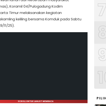
as), Koramil 04/Pulogadung Kodim
arta Timur melaksanakan kegiatan
Siskamling keliling bersama Komduk pada Sabtu
9/11/25).
1
PIL
SCROLL UNTUK LANJUT MEMBACA