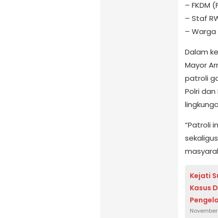
– FKDM (
– Staf R
– Warga
Dalam ke
Mayor Ar
patroli g
Polri da
lingkunga
“Patroli 
sekaligu
masyarak
Kejati 
Kasus D
Pengelo
November 
di Sem