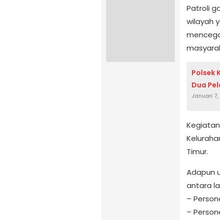
Patroli g
wilayah 
mencegah
masyarak
Polsek 
Dua Pel
Januari 7,
Kegiatan 
Keluraha
Timur.
Adapun un
antara lai
– Person
– Person