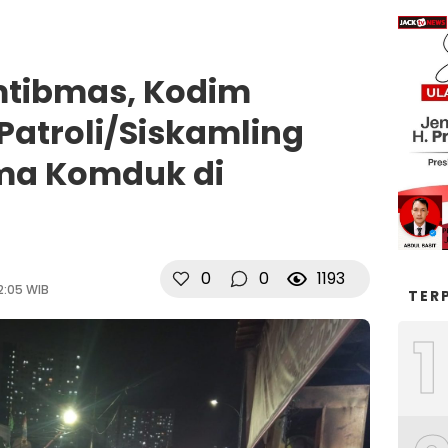
mtibmas, Kodim
Patroli/Siskamling
ama Komduk di
0
0
1193
2:05 WIB
TER
1