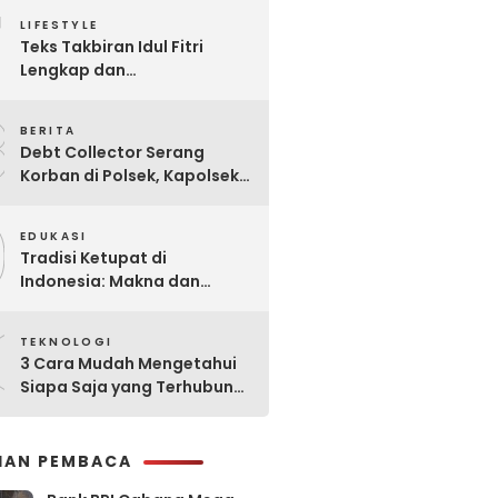
7
Praktis
LIFESTYLE
Teks Takbiran Idul Fitri
Lengkap dan
Terjemahannya
8
BERITA
Debt Collector Serang
Korban di Polsek, Kapolsek
Bukit Raya Diberhentikan
9
EDUKASI
Tradisi Ketupat di
Indonesia: Makna dan
Sejarahnya
0
TEKNOLOGI
3 Cara Mudah Mengetahui
Siapa Saja yang Terhubung
ke Jaringan WiFi Anda
IHAN PEMBACA