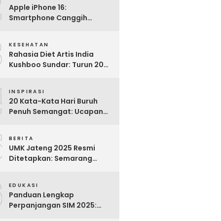
2
Apple iPhone 16:
Smartphone Canggih
dengan Performa Super di
3
2024
KESEHATAN
Rahasia Diet Artis India
Kushboo Sundar: Turun 20
Kg dan Tampil Awet Muda di
4
Usia 50-an
INSPIRASI
20 Kata-Kata Hari Buruh
Penuh Semangat: Ucapan
Bijak untuk Menghargai
5
Para Pekerja
BERITA
UMK Jateng 2025 Resmi
Ditetapkan: Semarang
Tertinggi, Banjarnegara
6
Terendah
EDUKASI
Panduan Lengkap
Perpanjangan SIM 2025:
Syarat, Biaya, dan Cara