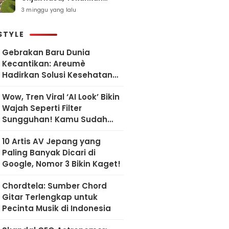
Pelayanan Humanis dan
3 minggu yang lalu
Sesuai SOP
STYLE
Gebrakan Baru Dunia
Kecantikan: Areumè
Hadirkan Solusi Kesehatan
Kulit Berbasis Riset Korea
Wow, Tren Viral ‘AI Look’ Bikin
Wajah Seperti Filter
Sungguhan! Kamu Sudah
Coba?
10 Artis AV Jepang yang
Paling Banyak Dicari di
Google, Nomor 3 Bikin Kaget!
Chordtela: Sumber Chord
Gitar Terlengkap untuk
Pecinta Musik di Indonesia