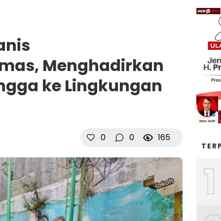
anis
mas, Menghadirkan
ngga ke Lingkungan
0
0
165
TER
1