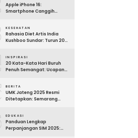
2
Apple iPhone 16:
Smartphone Canggih
dengan Performa Super di
3
2024
KESEHATAN
Rahasia Diet Artis India
Kushboo Sundar: Turun 20
Kg dan Tampil Awet Muda di
4
Usia 50-an
INSPIRASI
20 Kata-Kata Hari Buruh
Penuh Semangat: Ucapan
Bijak untuk Menghargai
5
Para Pekerja
BERITA
UMK Jateng 2025 Resmi
Ditetapkan: Semarang
Tertinggi, Banjarnegara
6
Terendah
EDUKASI
Panduan Lengkap
Perpanjangan SIM 2025:
Syarat, Biaya, dan Cara