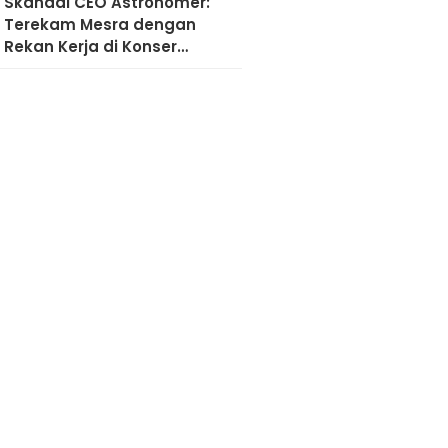
Skandal CEO Astronomer:
Terekam Mesra dengan
Rekan Kerja di Konser
Coldplay