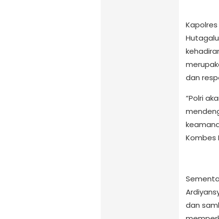
Kapolres 
Hutagalun
kehadira
merupaka
dan respo
“Polri ak
mendeng
keamanan
Kombes Po
Sementar
Ardiyansy
dan samb
memperku