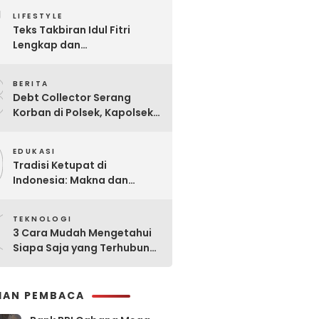
7
Praktis
LIFESTYLE
Teks Takbiran Idul Fitri
Lengkap dan
Terjemahannya
8
BERITA
Debt Collector Serang
Korban di Polsek, Kapolsek
Bukit Raya Diberhentikan
9
EDUKASI
Tradisi Ketupat di
Indonesia: Makna dan
Sejarahnya
0
TEKNOLOGI
3 Cara Mudah Mengetahui
Siapa Saja yang Terhubung
ke Jaringan WiFi Anda
IHAN PEMBACA