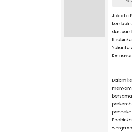
Juli 18, 20
Jakarta 
kembali d
dan samb
Bhabinka
Yulianto 
Kemayora
Dalam ke
menyamba
bersama 
perkemba
pendekat
Bhabink
warga se