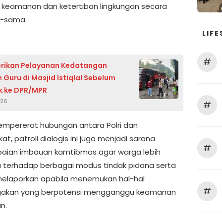
keamanan dan ketertiban lingkungan secara
-sama.
LIFE
#
Berikan Pelayanan Kedatangan
 Guru di Masjid Istiqlal Sebelum
k ke DPR/MPR
026
#
empererat hubungan antara Polri dan
t, patroli dialogis ini juga menjadi sarana
#
aian imbauan kamtibmas agar warga lebih
terhadap berbagai modus tindak pidana serta
elaporkan apabila menemukan hal-hal
#
gakan yang berpotensi mengganggu keamanan
n.