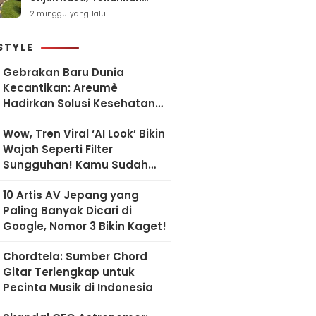
Pelayanan Humanis dan
2 minggu yang lalu
Sesuai SOP
STYLE
Gebrakan Baru Dunia
Kecantikan: Areumè
Hadirkan Solusi Kesehatan
Kulit Berbasis Riset Korea
Wow, Tren Viral ‘AI Look’ Bikin
Wajah Seperti Filter
Sungguhan! Kamu Sudah
Coba?
10 Artis AV Jepang yang
Paling Banyak Dicari di
Google, Nomor 3 Bikin Kaget!
Chordtela: Sumber Chord
Gitar Terlengkap untuk
Pecinta Musik di Indonesia