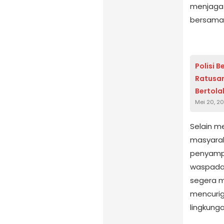
menjaga 
bersama
Polisi 
Ratusan
Bertola
Mei 20, 2
Selain m
masyaraka
penyamp
waspada 
segera m
mencuri
lingkunga