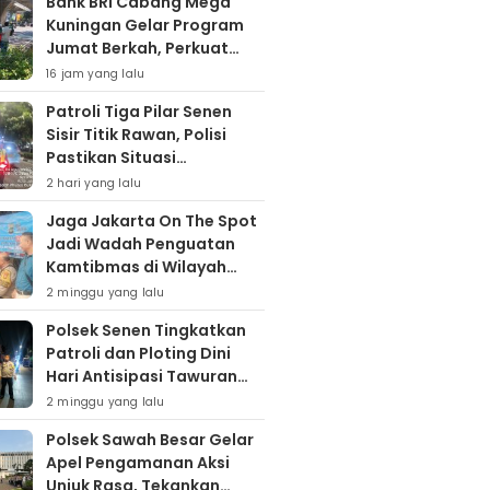
Bank BRI Cabang Mega
Kuningan Gelar Program
Jumat Berkah, Perkuat
Komitmen untuk Saling
16 jam yang lalu
Berbagai
Patroli Tiga Pilar Senen
Sisir Titik Rawan, Polisi
Pastikan Situasi
Kamtibmas Kondusif
2 hari yang lalu
Jaga Jakarta On The Spot
Jadi Wadah Penguatan
Kamtibmas di Wilayah
Kampung Bali
2 minggu yang lalu
Polsek Senen Tingkatkan
Patroli dan Ploting Dini
Hari Antisipasi Tawuran
serta Gangguan
2 minggu yang lalu
Kamtibmas
Polsek Sawah Besar Gelar
Apel Pengamanan Aksi
Unjuk Rasa, Tekankan