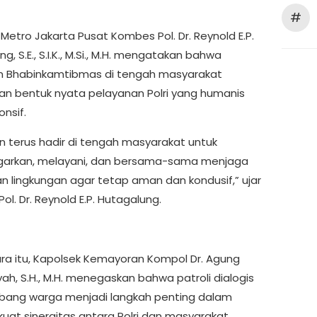
#
Metro Jakarta Pusat Kombes Pol. Dr. Reynold E.P.
g, S.E., S.I.K., M.Si., M.H. mengatakan bahwa
n Bhabinkamtibmas di tengah masyarakat
n bentuk nyata pelayanan Polri yang humanis
nsif.
an terus hadir di tengah masyarakat untuk
arkan, melayani, dan bersama-sama menjaga
 lingkungan agar tetap aman dan kondusif,” ujar
l. Dr. Reynold E.P. Hutagalung.
a itu, Kapolsek Kemayoran Kompol Dr. Agung
ah, S.H., M.H. menegaskan bahwa patroli dialogis
ang warga menjadi langkah penting dalam
at sinergitas antara Polri dan masyarakat.