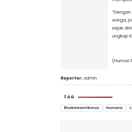
“Dengan 
warga, p
sejak din
ungkap K
(Humas P
Reporter:
admin
TAG
Bhabinkamtibmas
Humanis
L