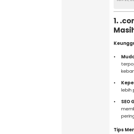
1. .c
Masi
Keunggu
Muda
terpo
keba
Kepe
lebih
SEO G
membe
perin
Tips Me