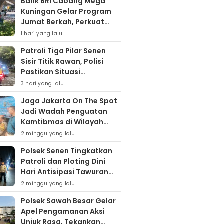
Bank BRI Cabang Mega
Kuningan Gelar Program
Jumat Berkah, Perkuat
Komitmen untuk Saling
1 hari yang lalu
Berbagai
Patroli Tiga Pilar Senen
Sisir Titik Rawan, Polisi
Pastikan Situasi
Kamtibmas Kondusif
3 hari yang lalu
Jaga Jakarta On The Spot
Jadi Wadah Penguatan
Kamtibmas di Wilayah
Kampung Bali
2 minggu yang lalu
Polsek Senen Tingkatkan
Patroli dan Ploting Dini
Hari Antisipasi Tawuran
serta Gangguan
2 minggu yang lalu
Kamtibmas
Polsek Sawah Besar Gelar
Apel Pengamanan Aksi
Unjuk Rasa, Tekankan