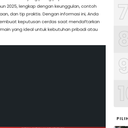
un 2025, lengkap dengan keunggulan, contoh
n, dan tip praktis. Dengan informasi ini, Anda
embuat keputusan cerdas saat mendaftarkan
ain yang ideal untuk kebutuhan pribadi atau
1
PIL