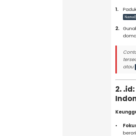
Paduk
Nama
Gunak
domai
Conto
terse
atau
2. .i
Indo
Keunggu
Fokus
beror