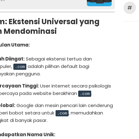
#
om: Ekstensi Universal yang
h Mendominasi
lan Utama:
h Diingat:
Sebagai ekstensi tertua dan
puler,
adalah pilihan default bagi
.com
nyakan pengguna.
rcayaan Tinggi:
User internet secara psikologis
 percaya pada website berakhiran
.
.com
lobal:
Google dan mesin pencari lain cenderung
ri bobot setara untuk
, memudahkan
.com
gkat di banyak pasar.
ndapatkan Nama Unik: