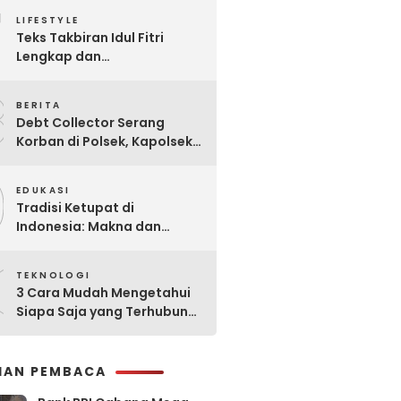
7
Praktis
LIFESTYLE
Teks Takbiran Idul Fitri
Lengkap dan
Terjemahannya
8
BERITA
Debt Collector Serang
Korban di Polsek, Kapolsek
Bukit Raya Diberhentikan
9
EDUKASI
Tradisi Ketupat di
Indonesia: Makna dan
Sejarahnya
0
TEKNOLOGI
3 Cara Mudah Mengetahui
Siapa Saja yang Terhubung
ke Jaringan WiFi Anda
IHAN PEMBACA