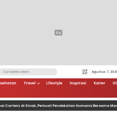
Agustus 7, 202
sehatan
Travel
Lifestyle
Inspirasi
Karier
O
tenz di Sinak, Perkuat Pendekatan Humanis Bersama Masyaraka