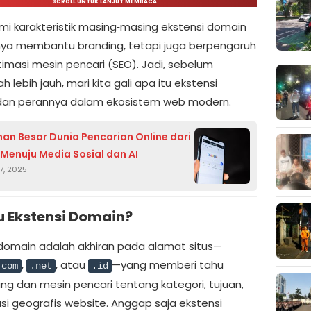
SCROLL UNTUK LANJUT MEMBACA
 karakteristik masing‑masing ekstensi domain
nya membantu branding, tetapi juga berpengaruh
imasi mesin pencari (SEO). Jadi, sebelum
 lebih jauh, mari kita gali apa itu ekstensi
dan perannya dalam ekosistem web modern.
an Besar Dunia Pencarian Online dari
Menuju Media Sosial dan AI
7, 2025
u Ekstensi Domain?
 domain adalah akhiran pada alamat situs—
,
, atau
—yang memberi tahu
.com
.net
.id
ng dan mesin pencari tentang kategori, tujuan,
asi geografis website. Anggap saja ekstensi