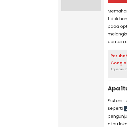
Memahami
tidak ha
pada opt
melangkah
domain 
Perubah
Google 
Agustus 2
Apa it
Ekstensi
seperti
pengunju
atau lok