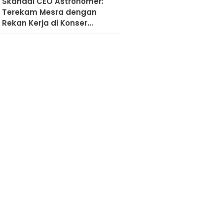
Skandal CEO Astronomer:
Terekam Mesra dengan
Rekan Kerja di Konser
Coldplay