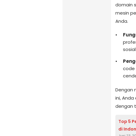
domain 
mesin p
Anda.
Fungs
profes
sosial
Peng
code 
cende
Dengan 
ini, And
dengan t
Top 5 P
di Indon
Juni 23, 2