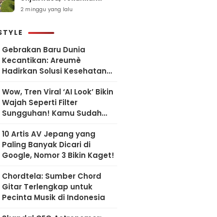
Pelayanan Humanis dan
2 minggu yang lalu
Sesuai SOP
STYLE
Gebrakan Baru Dunia
Kecantikan: Areumè
Hadirkan Solusi Kesehatan
Kulit Berbasis Riset Korea
Wow, Tren Viral ‘AI Look’ Bikin
Wajah Seperti Filter
Sungguhan! Kamu Sudah
Coba?
10 Artis AV Jepang yang
Paling Banyak Dicari di
Google, Nomor 3 Bikin Kaget!
Chordtela: Sumber Chord
Gitar Terlengkap untuk
Pecinta Musik di Indonesia