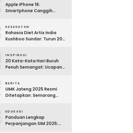
2
Apple iPhone 16:
Smartphone Canggih
dengan Performa Super di
3
2024
KESEHATAN
Rahasia Diet Artis India
Kushboo Sundar: Turun 20
Kg dan Tampil Awet Muda di
4
Usia 50-an
INSPIRASI
20 Kata-Kata Hari Buruh
Penuh Semangat: Ucapan
Bijak untuk Menghargai
5
Para Pekerja
BERITA
UMK Jateng 2025 Resmi
Ditetapkan: Semarang
Tertinggi, Banjarnegara
6
Terendah
EDUKASI
Panduan Lengkap
Perpanjangan SIM 2025:
Syarat, Biaya, dan Cara