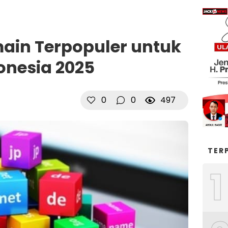
main Terpopuler untuk
onesia 2025
0
0
497
TER
1