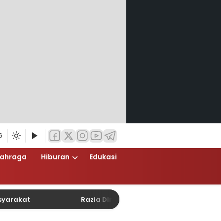
6
lahraga
Hiburan
Edukasi
t
Razia Dini Hari Polsek Cempaka Putih Berlangs