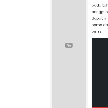
pada tah
penggunaa
dapat m
nama dom
bisnis.