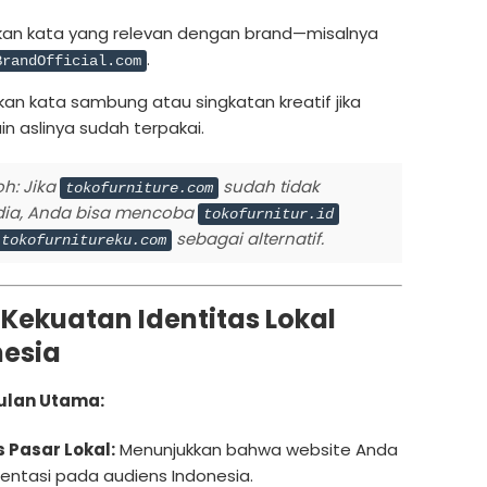
an kata yang relevan dengan brand—misalnya
.
BrandOfficial.com
an kata sambung atau singkatan kreatif jika
n aslinya sudah terpakai.
h:
Jika
sudah tidak
tokofurniture.com
dia, Anda bisa mencoba
tokofurnitur.id
sebagai alternatif.
tokofurnitureku.com
d: Kekuatan Identitas Lokal
nesia
lan Utama:
 Pasar Lokal:
Menunjukkan bahwa website Anda
ientasi pada audiens Indonesia.