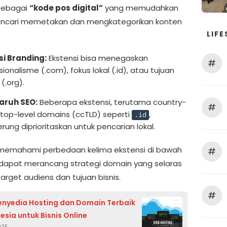
sebagai
“kode pos digital”
yang memudahkan
encari memetakan dan mengkategorikan konten
LIFE
i Branding:
Ekstensi bisa menegaskan
#
ionalisme (.com), fokus lokal (.id), atau tujuan
 (.org).
aruh SEO:
Beberapa ekstensi, terutama country-
#
top-level domains (ccTLD) seperti
,
.id
rung diprioritaskan untuk pencarian lokal.
memahami perbedaan kelima ekstensi di bawah
#
a dapat merancang strategi domain yang selaras
arget audiens dan tujuan bisnis.
#
enyedia Hosting dan Domain Terbaik
esia untuk Bisnis Online
025