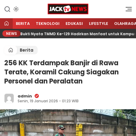
Lewati
ke
Sumber Referensi Terpercaya
Jacktvnews.com
konten
BERITA
TEKNOLOGI
EDUKASI
LIFESTYLE
OLAHRAG
NEWS
ncar, Bukti Nyata TMMD Ke-129 Hadirkan Manfaat untuk Kampung S
Berita
256 KK Terdampak Banjir di Rawa
Terate, Koramil Cakung Siagakan
Personel dan Peralatan
admin
Senin, 19 Januari 2026 - 01:23 WIB