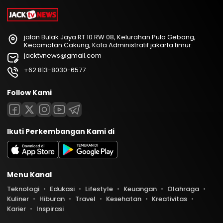
jalan Bulak Jaya RT 10 RW 08, Kelurahan Pulo Gebang,
Kecamatan Cakung, Kota Administratif jakarta timur.
jacktvnews@gmail.com
+62 813-8030-6577
Follow Kami
Ikuti Perkembangan Kami di
Menu Kanal
Teknologi
Edukasi
Lifestyle
Keuangan
Olahraga
Kuliner
Hiburan
Travel
Kesehatan
Kreativitas
Karier
Inspirasi