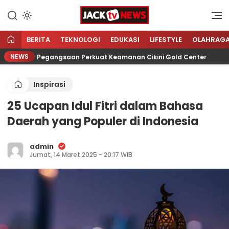
Lewati
ke
Sumber Referensi Terpercaya
Jacktvnews.com
konten
BERITA
TEKNOLOGI
EDUKASI
LIFESTYLE
OLAHRAG
NEWS
ektor Pegangsaan Perkuat Keamanan Cikini Gold Center
Inspirasi
25 Ucapan Idul Fitri dalam Bahasa
Daerah yang Populer di Indonesia
admin
Jumat, 14 Maret 2025 - 20:17 WIB