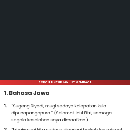
SCROLL UNTUK LANJUT MEMBACA
1. Bahasa Jawa
“Sugeng Riyadi, mugi sedaya kalepatan kula
dipunapangapura.” (Selamat Idul Fitri, semoga
segala kesalahan saya dimaafkan.)
“Mugi-mugi kita sedaya diparingi berkah lan rahmat